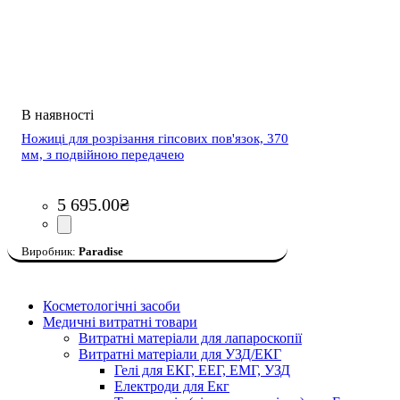
Ножиці для розрізання гіпсових пов'язок, 370
мм, з подвійною передачею
5 695
.
00
₴
Paradise
Косметологічні засоби
Медичні витратні товари
Витратні матеріали для лапароскопії
Витратні матеріали для УЗД/ЕКГ
Гелі для ЕКГ, ЕЕГ, ЕМГ, УЗД
Електроди для Екг