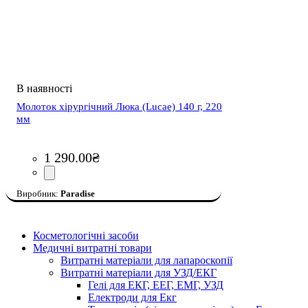
Молоток хірургічний Люка (Lucae) 140 г, 220
мм
1 290
.
00
₴
Paradise
Косметологічні засоби
Медичні витратні товари
Витратні матеріали для лапароскопії
Витратні матеріали для УЗД/ЕКГ
Гелі для ЕКГ, ЕЕГ, ЕМГ, УЗД
Електроди для Екг