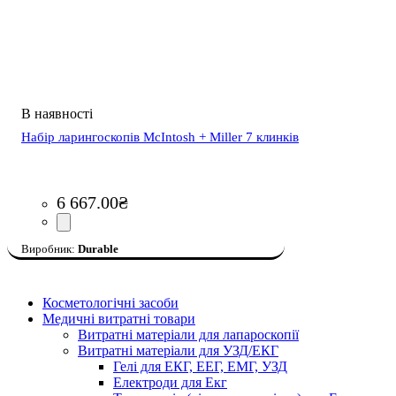
Набір ларингоскопів McIntosh + Miller 7 клинків
6 667
.
00
₴
Durable
Косметологічні засоби
Медичні витратні товари
Витратні матеріали для лапароскопії
Витратні матеріали для УЗД/ЕКГ
Гелі для ЕКГ, ЕЕГ, ЕМГ, УЗД
Електроди для Екг