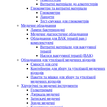
Витратні матеріали до алкотестерів
Глюкометри та витратні матеріали
Глюкометри
Ланцети
Тест-смужки для глюкометрів
Медичне обладнання
Лампи бактерицидні
Медичне діагностичне обладнання
Обладнання для ВАК терапії ран і
комплектуючі
Витратні матеріали для вакуумної
терапії
Насоси вакуумної терапії (ВАК)
Обладнання для утилізації медичних відходів
Ємності для сечі
Контейнери для збору та утилізації медичних
відходів
Пакети та мішки для збору та утилізації
медичних відходів
Хірургічні та медичні інструменти
Голкотримачі
Дзеркала медичні
Затискачі медичні
Зонди медичні