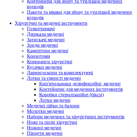
Контейнери для збору та утилізації медичних
відходів
Пакети та мішки для збору та утилізації медичних
відходів
Хірургічні та медичні інструменти
Голкотримачі
Дзеркала медичні
Затискачі медичні
Зонди медичні
Камертони медичні
Конхотоми
Корнцанги хірургічні
Кусачки медичні
Ларингоскопи та комплектуючі
Лотки та ємності медичні
Кип'ятильники дезінфекційні, медичні
Контейнери для медичних інструментів
Коробки стерилізаційні (бікси)
Лотки медичні
Медичні лійки та балони
Молотки медичні
Набори медичних та хірургічних інструментів
Ножі та пили хірургічні
Ножиці медичні
Пінцети медичні