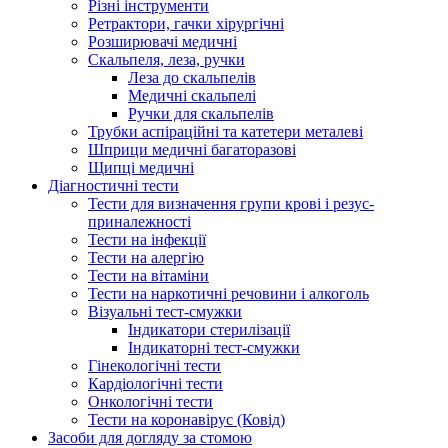
Різні інструменти
Ретрактори, гачки хірургічні
Розширювачі медичні
Скальпеля, леза, ручки
Леза до скальпелів
Медичні скальпелі
Ручки для скальпелів
Трубки аспіраційні та катетери металеві
Шприци медичні багаторазові
Щипці медичні
Діагностичні тести
Тести для визначення групи крові і резус-
приналежності
Тести на інфекції
Тести на алергію
Тести на вітаміни
Тести на наркотичні речовини і алкоголь
Візуальні тест-смужки
Індикатори стерилізації
Індикаторні тест-смужки
Гінекологічні тести
Кардіологічні тести
Онкологічні тести
Тести на коронавірус (Ковід)
Засоби для догляду за стомою