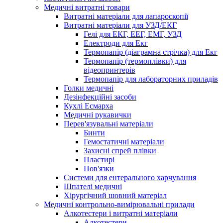
Медичні витратні товари
Витратні матеріали для лапароскопії
Витратні матеріали для УЗД/ЕКГ
Гелі для ЕКГ, ЕЕГ, ЕМГ, УЗД
Електроди для Екг
Термопапір (діаграмна стрічка) для Екг
Термопапір (термоплівки) для
відеопринтерів
Термопапір для лабораторних приладів
Голки медичні
Дезінфекційні засоби
Кухлі Есмарха
Медичні рукавички
Перев'язувальні матеріали
Бинти
Гемостатичні матеріали
Захисні спрей плівки
Пластирі
Пов'язки
Системи для ентерального харчування
Шпателі медичні
Хірургічний шовний матеріал
Медичні контрольно-вимірювальні прилади
Алкотестери і витратні матеріали
Алкотестери