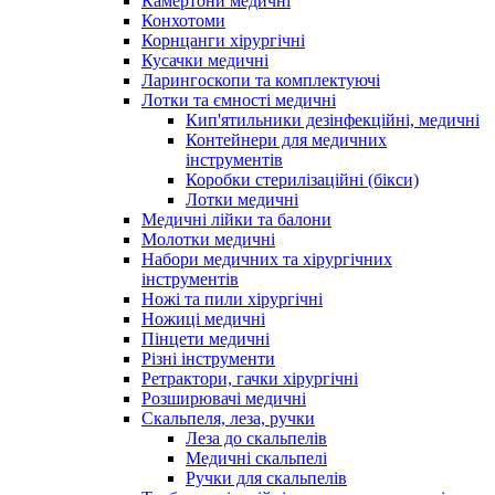
Камертони медичні
Конхотоми
Корнцанги хірургічні
Кусачки медичні
Ларингоскопи та комплектуючі
Лотки та ємності медичні
Кип'ятильники дезінфекційні, медичні
Контейнери для медичних
інструментів
Коробки стерилізаційні (бікси)
Лотки медичні
Медичні лійки та балони
Молотки медичні
Набори медичних та хірургічних
інструментів
Ножі та пили хірургічні
Ножиці медичні
Пінцети медичні
Різні інструменти
Ретрактори, гачки хірургічні
Розширювачі медичні
Скальпеля, леза, ручки
Леза до скальпелів
Медичні скальпелі
Ручки для скальпелів