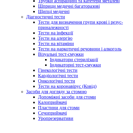
Трубки аспіраційні та катетери металеві
Шприци медичні багаторазові
Щипці медичні
Діагностичні тести
Тести для визначення групи крові і резус-
приналежності
Тести на інфекції
Тести на алергію
Тести на вітаміни
Тести на наркотичні речовини і алкоголь
Візуальні тест-смужки
Індикатори стерилізації
Індикаторні тест-смужки
Гінекологічні тести
Кардіологічні тести
Онкологічні тести
Тести на коронавірус (Ковід)
Засоби для догляду за стомою
Допоміжні засоби для стоми
Калоприймачі
Пластини для стоми
Сечоприймачі
Уропрезервативи