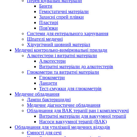
Перев'язувальні матеріали
Бинти
Гемостатичні матеріали
Захисні спрей плівки
Пластирі
Пов'язки
Системи для ентерального харчування
Шпателі медичні
Хірургічний шовний матеріал
Медичні контрольно-вимірювальні прилади
Алкотестери і витратні матеріали
Алкотестери
Витратні матеріали до алкотестерів
Глюкометри та витратні матеріали
Глюкометри
Ланцети
Тест-смужки для глюкометрів
Медичне обладнання
Лампи бактерицидні
Медичне діагностичне обладнання
Обладнання для ВАК терапії ран і комплектуючі
Витратні матеріали для вакуумної терапії
Насоси вакуумної терапії (ВАК)
Обладнання для утилізації медичних відходів
Ємності для сечі