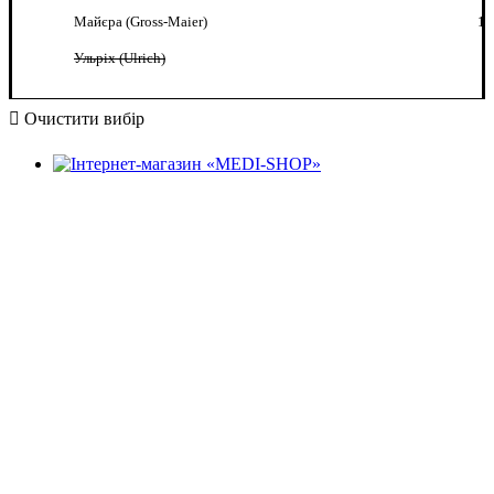
Майєра (Gross-Maier)
1
Ульріх (Ulrich)
Очистити вибір