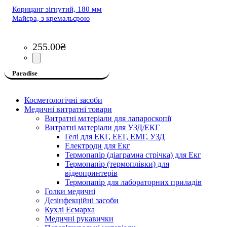
Корнцанг зігнутий, 180 мм
Майєра, з кремальєрою
255
.
00
₴
Paradise
Косметологічні засоби
Медичні витратні товари
Витратні матеріали для лапароскопії
Витратні матеріали для УЗД/ЕКГ
Гелі для ЕКГ, ЕЕГ, ЕМГ, УЗД
Електроди для Екг
Термопапір (діаграмна стрічка) для Екг
Термопапір (термоплівки) для
відеопринтерів
Термопапір для лабораторних приладів
Голки медичні
Дезінфекційні засоби
Кухлі Есмарха
Медичні рукавички