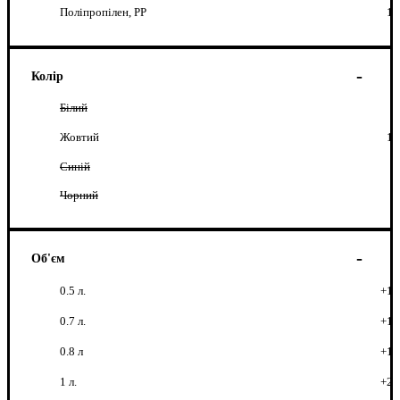
Поліпропілен, РР
1
Колір
Білий
Жовтий
1
Синій
Чорний
Об'єм
0.5 л.
+1
0.7 л.
+1
0.8 л
+1
1 л.
+2