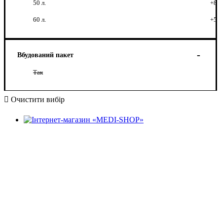
50 л.
+8
60 л.
+5
Вбудований пакет
Так
Очистити вибір