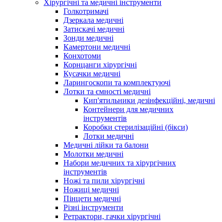
Хірургічні та медичні інструменти
Голкотримачі
Дзеркала медичні
Затискачі медичні
Зонди медичні
Камертони медичні
Конхотоми
Корнцанги хірургічні
Кусачки медичні
Ларингоскопи та комплектуючі
Лотки та ємності медичні
Кип'ятильники дезінфекційні, медичні
Контейнери для медичних
інструментів
Коробки стерилізаційні (бікси)
Лотки медичні
Медичні лійки та балони
Молотки медичні
Набори медичних та хірургічних
інструментів
Ножі та пили хірургічні
Ножиці медичні
Пінцети медичні
Різні інструменти
Ретрактори, гачки хірургічні