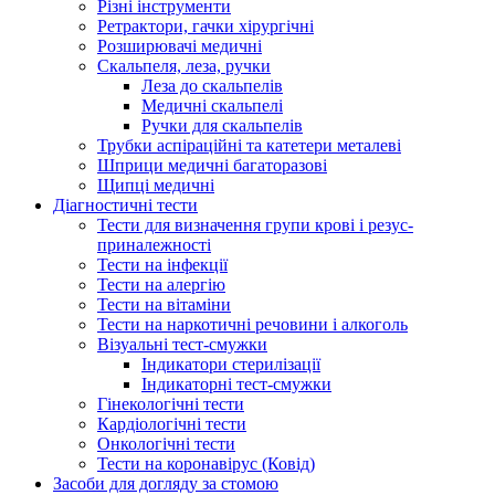
Різні інструменти
Ретрактори, гачки хірургічні
Розширювачі медичні
Скальпеля, леза, ручки
Леза до скальпелів
Медичні скальпелі
Ручки для скальпелів
Трубки аспіраційні та катетери металеві
Шприци медичні багаторазові
Щипці медичні
Діагностичні тести
Тести для визначення групи крові і резус-
приналежності
Тести на інфекції
Тести на алергію
Тести на вітаміни
Тести на наркотичні речовини і алкоголь
Візуальні тест-смужки
Індикатори стерилізації
Індикаторні тест-смужки
Гінекологічні тести
Кардіологічні тести
Онкологічні тести
Тести на коронавірус (Ковід)
Засоби для догляду за стомою