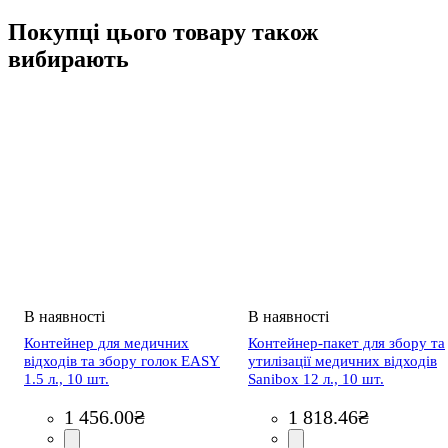
Покупці цього товару також
вибирають
Контейнер для медичних
Контейнер-пакет для збору та
відходів та збору голок EASY
утилізації медичних відходів
1.5 л., 10 шт.
Sanibox 12 л., 10 шт.
1 456
.
00
₴
1 818
.
46
₴