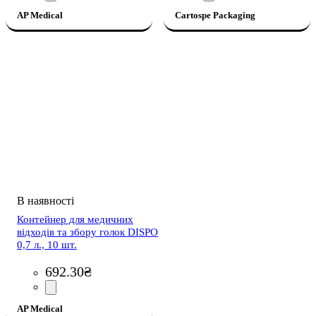
AP Medical
Cartospe Packaging
Контейнер для медичних
відходів та збору голок DISPO
0,7 л., 10 шт.
692
.
30
₴
AP Medical