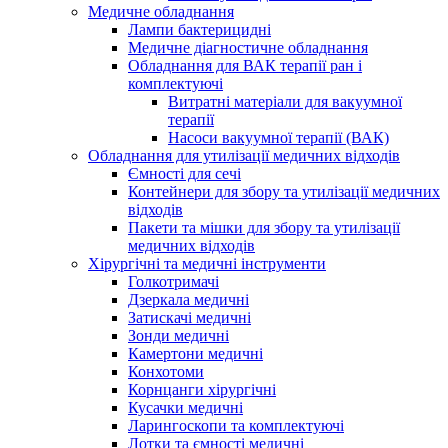
Медичне обладнання
Лампи бактерицидні
Медичне діагностичне обладнання
Обладнання для ВАК терапії ран і
комплектуючі
Витратні матеріали для вакуумної
терапії
Насоси вакуумної терапії (ВАК)
Обладнання для утилізації медичних відходів
Ємності для сечі
Контейнери для збору та утилізації медичних
відходів
Пакети та мішки для збору та утилізації
медичних відходів
Хірургічні та медичні інструменти
Голкотримачі
Дзеркала медичні
Затискачі медичні
Зонди медичні
Камертони медичні
Конхотоми
Корнцанги хірургічні
Кусачки медичні
Ларингоскопи та комплектуючі
Лотки та ємності медичні