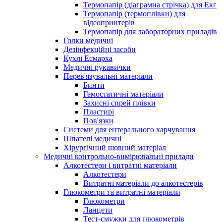
Термопапір (діаграмна стрічка) для Екг
Термопапір (термоплівки) для
відеопринтерів
Термопапір для лабораторних приладів
Голки медичні
Дезінфекційні засоби
Кухлі Есмарха
Медичні рукавички
Перев'язувальні матеріали
Бинти
Гемостатичні матеріали
Захисні спрей плівки
Пластирі
Пов'язки
Системи для ентерального харчування
Шпателі медичні
Хірургічний шовний матеріал
Медичні контрольно-вимірювальні прилади
Алкотестери і витратні матеріали
Алкотестери
Витратні матеріали до алкотестерів
Глюкометри та витратні матеріали
Глюкометри
Ланцети
Тест-смужки для глюкометрів