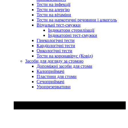
Тести на інфекції
Тести на алергію
Тести на вітаміни
Тести на наркотичні речовини і алкоголь
Візуальні тест-смужки
Індикатори стерилізації
Індикаторні тест-смужки
Гінекологічні тести
Кардіологічні тести
Онкологічні тести
Тести на коронавірус (Ковід)
Засоби для догляду за стомою
Допоміжні засоби для стоми
Калоприймачі
Пластини для стоми
Сечоприймачі
Уропрезервативи