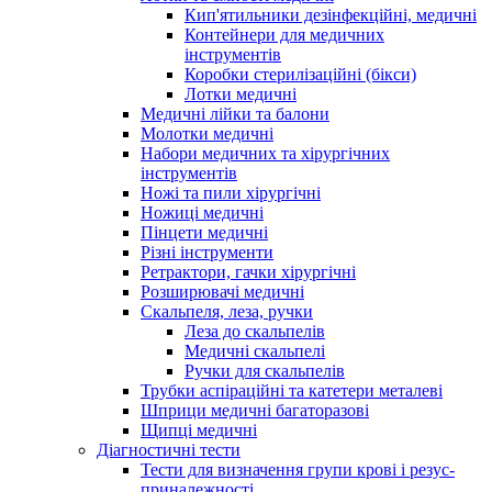
Кип'ятильники дезінфекційні, медичні
Контейнери для медичних
інструментів
Коробки стерилізаційні (бікси)
Лотки медичні
Медичні лійки та балони
Молотки медичні
Набори медичних та хірургічних
інструментів
Ножі та пили хірургічні
Ножиці медичні
Пінцети медичні
Різні інструменти
Ретрактори, гачки хірургічні
Розширювачі медичні
Скальпеля, леза, ручки
Леза до скальпелів
Медичні скальпелі
Ручки для скальпелів
Трубки аспіраційні та катетери металеві
Шприци медичні багаторазові
Щипці медичні
Діагностичні тести
Тести для визначення групи крові і резус-
приналежності