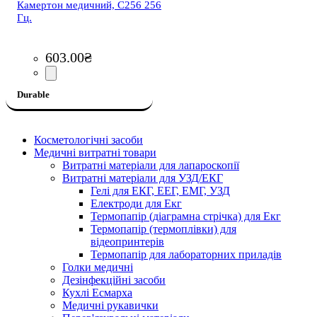
Камертон медичний, С256 256
Гц.
603
.
00
₴
Durable
Косметологічні засоби
Медичні витратні товари
Витратні матеріали для лапароскопії
Витратні матеріали для УЗД/ЕКГ
Гелі для ЕКГ, ЕЕГ, ЕМГ, УЗД
Електроди для Екг
Термопапір (діаграмна стрічка) для Екг
Термопапір (термоплівки) для
відеопринтерів
Термопапір для лабораторних приладів
Голки медичні
Дезінфекційні засоби
Кухлі Есмарха
Медичні рукавички