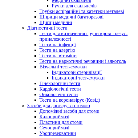
Медичні скальпелі
Ручки для скальпелів
Трубки аспіраційні та катетери металеві
Шприци медичні багаторазові
Щипці медичні
Діагностичні тести
Тести для визначення групи крові і резус-
приналежності
Тести на інфекції
Тести на алергію
Тести на вітаміни
Тести на наркотичні речовини і алкоголь
Візуальні тест-смужки
Індикатори стерилізації
Індикаторні тест-смужки
Гінекологічні тести
Кардіологічні тести
Онкологічні тести
Тести на коронавірус (Ковід)
Засоби для догляду за стомою
Допоміжні засоби для стоми
Калоприймачі
Пластини для стоми
Сечоприймачі
Уропрезервативи