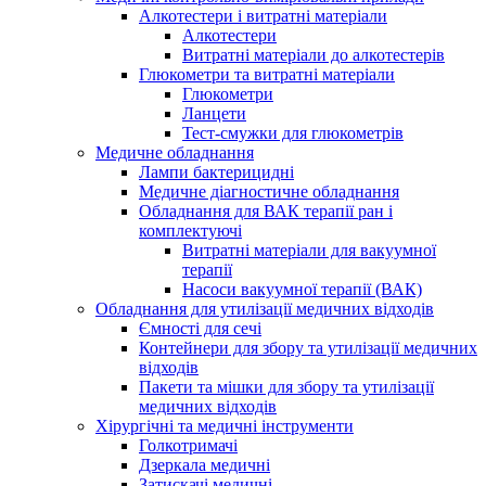
Алкотестери і витратні матеріали
Алкотестери
Витратні матеріали до алкотестерів
Глюкометри та витратні матеріали
Глюкометри
Ланцети
Тест-смужки для глюкометрів
Медичне обладнання
Лампи бактерицидні
Медичне діагностичне обладнання
Обладнання для ВАК терапії ран і
комплектуючі
Витратні матеріали для вакуумної
терапії
Насоси вакуумної терапії (ВАК)
Обладнання для утилізації медичних відходів
Ємності для сечі
Контейнери для збору та утилізації медичних
відходів
Пакети та мішки для збору та утилізації
медичних відходів
Хірургічні та медичні інструменти
Голкотримачі
Дзеркала медичні
Затискачі медичні