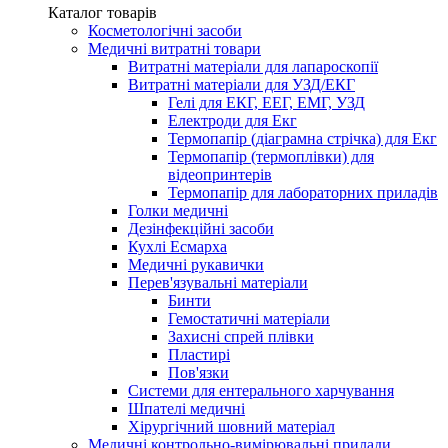
Каталог товарів
Косметологічні засоби
Медичні витратні товари
Витратні матеріали для лапароскопії
Витратні матеріали для УЗД/ЕКГ
Гелі для ЕКГ, ЕЕГ, ЕМГ, УЗД
Електроди для Екг
Термопапір (діаграмна стрічка) для Екг
Термопапір (термоплівки) для
відеопринтерів
Термопапір для лабораторних приладів
Голки медичні
Дезінфекційні засоби
Кухлі Есмарха
Медичні рукавички
Перев'язувальні матеріали
Бинти
Гемостатичні матеріали
Захисні спрей плівки
Пластирі
Пов'язки
Системи для ентерального харчування
Шпателі медичні
Хірургічний шовний матеріал
Медичні контрольно-вимірювальні прилади