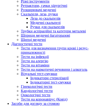
Різні інструменти
Ретрактори, гачки хірургічні
Розширювачі медичні
Скальпеля, леза, ручки
Леза до скальпелів
Медичні скальпелі
Ручки для скальпелів
Трубки аспіраційні та катетери металеві
Шприци медичні багаторазові
Щипці медичні
Діагностичні тести
Тести для визначення групи крові і резус-
приналежності
Тести на інфекції
Тести на алергію
Тести на вітаміни
Тести на наркотичні речовини і алкоголь
Візуальні тест-смужки
Індикатори стерилізації
Індикаторні тест-смужки
Гінекологічні тести
Кардіологічні тести
Онкологічні тести
Тести на коронавірус (Ковід)
Засоби для догляду за стомою