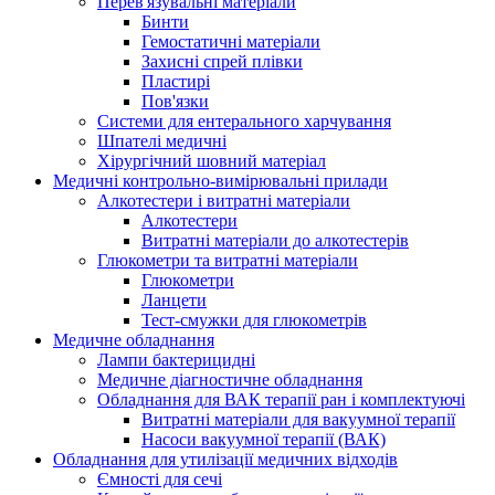
Перев'язувальні матеріали
Бинти
Гемостатичні матеріали
Захисні спрей плівки
Пластирі
Пов'язки
Системи для ентерального харчування
Шпателі медичні
Хірургічний шовний матеріал
Медичні контрольно-вимірювальні прилади
Алкотестери і витратні матеріали
Алкотестери
Витратні матеріали до алкотестерів
Глюкометри та витратні матеріали
Глюкометри
Ланцети
Тест-смужки для глюкометрів
Медичне обладнання
Лампи бактерицидні
Медичне діагностичне обладнання
Обладнання для ВАК терапії ран і комплектуючі
Витратні матеріали для вакуумної терапії
Насоси вакуумної терапії (ВАК)
Обладнання для утилізації медичних відходів
Ємності для сечі