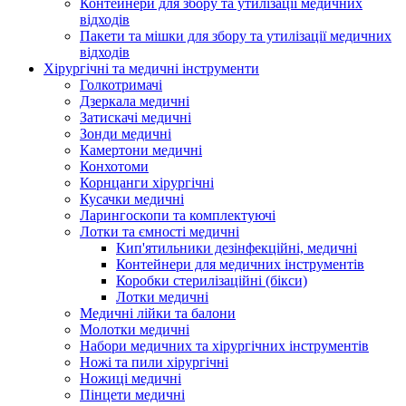
Контейнери для збору та утилізації медичних
відходів
Пакети та мішки для збору та утилізації медичних
відходів
Хірургічні та медичні інструменти
Голкотримачі
Дзеркала медичні
Затискачі медичні
Зонди медичні
Камертони медичні
Конхотоми
Корнцанги хірургічні
Кусачки медичні
Ларингоскопи та комплектуючі
Лотки та ємності медичні
Кип'ятильники дезінфекційні, медичні
Контейнери для медичних інструментів
Коробки стерилізаційні (бікси)
Лотки медичні
Медичні лійки та балони
Молотки медичні
Набори медичних та хірургічних інструментів
Ножі та пили хірургічні
Ножиці медичні
Пінцети медичні