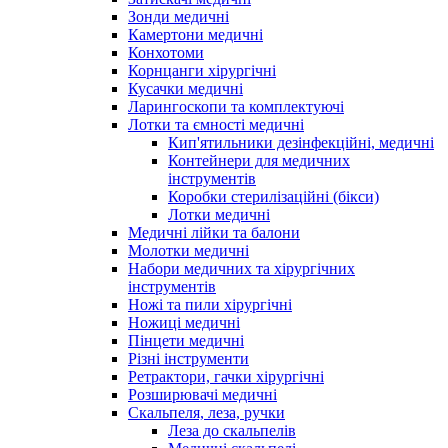
Зонди медичні
Камертони медичні
Конхотоми
Корнцанги хірургічні
Кусачки медичні
Ларингоскопи та комплектуючі
Лотки та ємності медичні
Кип'ятильники дезінфекційні, медичні
Контейнери для медичних
інструментів
Коробки стерилізаційні (бікси)
Лотки медичні
Медичні лійки та балони
Молотки медичні
Набори медичних та хірургічних
інструментів
Ножі та пили хірургічні
Ножиці медичні
Пінцети медичні
Різні інструменти
Ретрактори, гачки хірургічні
Розширювачі медичні
Скальпеля, леза, ручки
Леза до скальпелів