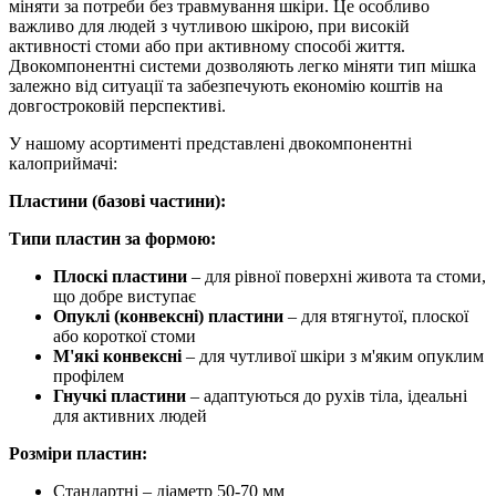
міняти за потреби без травмування шкіри. Це особливо
важливо для людей з чутливою шкірою, при високій
активності стоми або при активному способі життя.
Двокомпонентні системи дозволяють легко міняти тип мішка
залежно від ситуації та забезпечують економію коштів на
довгостроковій перспективі.
У нашому асортименті представлені двокомпонентні
калоприймачі:
Пластини (базові частини):
Типи пластин за формою:
Плоскі пластини
– для рівної поверхні живота та стоми,
що добре виступає
Опуклі (конвексні) пластини
– для втягнутої, плоскої
або короткої стоми
М'які конвексні
– для чутливої шкіри з м'яким опуклим
профілем
Гнучкі пластини
– адаптуються до рухів тіла, ідеальні
для активних людей
Розміри пластин:
Стандартні – діаметр 50-70 мм