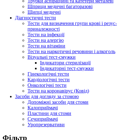
Трубки аспіраційні та катетери металеві
Шприци медичні багаторазові
Щипці медичні
Діагностичні тести
Тести для визначення групи крові і резус-
приналежності
Тести на інфекції
Тести на алергію
Тести на вітаміни
Тести на наркотичні речовини і алкоголь
Візуальні тест-смужки
Індикатори стерилізації
Індикаторні тест-смужки
Гінекологічні тести
Кардіологічні тести
Онкологічні тести
Тести на коронавірус (Ковід)
Засоби для догляду за стомою
Допоміжні засоби для стоми
Калоприймачі
Пластини для стоми
Сечоприймачі
Уропрезервативи
Фільтр