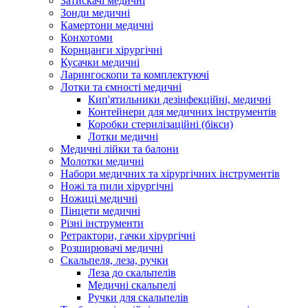
Затискачі медичні
Зонди медичні
Камертони медичні
Конхотоми
Корнцанги хірургічні
Кусачки медичні
Ларингоскопи та комплектуючі
Лотки та ємності медичні
Кип'ятильники дезінфекційні, медичні
Контейнери для медичних інструментів
Коробки стерилізаційні (бікси)
Лотки медичні
Медичні лійки та балони
Молотки медичні
Набори медичних та хірургічних інструментів
Ножі та пили хірургічні
Ножиці медичні
Пінцети медичні
Різні інструменти
Ретрактори, гачки хірургічні
Розширювачі медичні
Скальпеля, леза, ручки
Леза до скальпелів
Медичні скальпелі
Ручки для скальпелів