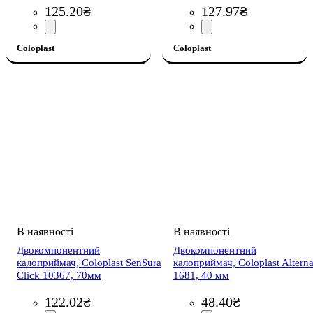
125
.
20
₴
127
.
97
₴
Coloplast
Coloplast
Двокомпонентний
Двокомпонентний
калоприймач, Coloplast SenSura
калоприймач, Coloplast Altern
Click 10367, 70мм
1681, 40 мм
122
.
02
₴
48
.
40
₴