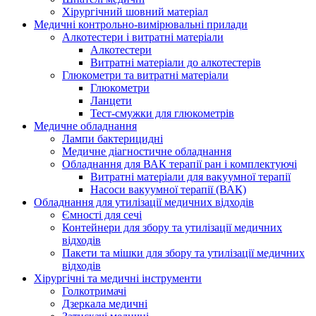
Хірургічний шовний матеріал
Медичні контрольно-вимірювальні прилади
Алкотестери і витратні матеріали
Алкотестери
Витратні матеріали до алкотестерів
Глюкометри та витратні матеріали
Глюкометри
Ланцети
Тест-смужки для глюкометрів
Медичне обладнання
Лампи бактерицидні
Медичне діагностичне обладнання
Обладнання для ВАК терапії ран і комплектуючі
Витратні матеріали для вакуумної терапії
Насоси вакуумної терапії (ВАК)
Обладнання для утилізації медичних відходів
Ємності для сечі
Контейнери для збору та утилізації медичних
відходів
Пакети та мішки для збору та утилізації медичних
відходів
Хірургічні та медичні інструменти
Голкотримачі
Дзеркала медичні