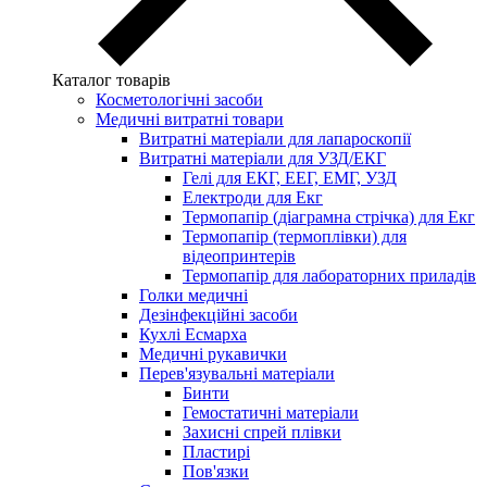
Каталог товарів
Косметологічні засоби
Медичні витратні товари
Витратні матеріали для лапароскопії
Витратні матеріали для УЗД/ЕКГ
Гелі для ЕКГ, ЕЕГ, ЕМГ, УЗД
Електроди для Екг
Термопапір (діаграмна стрічка) для Екг
Термопапір (термоплівки) для
відеопринтерів
Термопапір для лабораторних приладів
Голки медичні
Дезінфекційні засоби
Кухлі Есмарха
Медичні рукавички
Перев'язувальні матеріали
Бинти
Гемостатичні матеріали
Захисні спрей плівки
Пластирі
Пов'язки