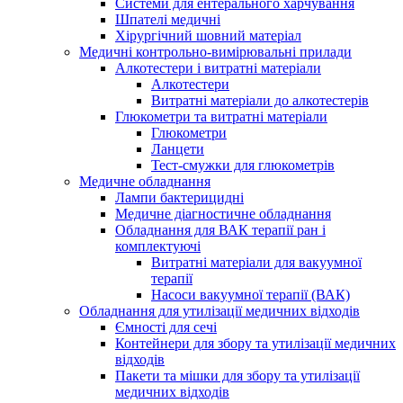
Системи для ентерального харчування
Шпателі медичні
Хірургічний шовний матеріал
Медичні контрольно-вимірювальні прилади
Алкотестери і витратні матеріали
Алкотестери
Витратні матеріали до алкотестерів
Глюкометри та витратні матеріали
Глюкометри
Ланцети
Тест-смужки для глюкометрів
Медичне обладнання
Лампи бактерицидні
Медичне діагностичне обладнання
Обладнання для ВАК терапії ран і
комплектуючі
Витратні матеріали для вакуумної
терапії
Насоси вакуумної терапії (ВАК)
Обладнання для утилізації медичних відходів
Ємності для сечі
Контейнери для збору та утилізації медичних
відходів
Пакети та мішки для збору та утилізації
медичних відходів