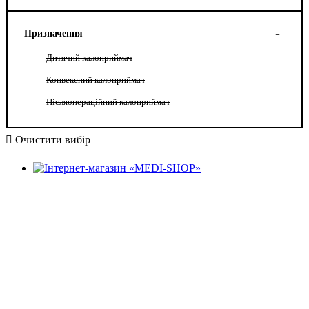
Призначення
Дитячий калоприймач
Конвексний калоприймач
Післяопераційний калоприймач
Очистити вибір