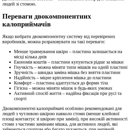
людей зі стомою.
Переваги двокомпонентних
калоприймачів
Якщо вибрати двокомпонентну систему від перевірених
виробників, можна розраховувати на такі переваги:
Менше травмування шкіри – пластина залишається на
місці кілька днів
Економія коштів – пластини купуються рідше за мішки
Гнучкість – можна міняти типи мішків на одній пластині
Зручність – швидка заміна мішка без зняття пластини
Надійність – міцне кріплення мішка до пластини
Комфорт – пластина адаптується до форми тіла
Гігієна – можна міняти мішок в будь-яких умовах
Активний спосіб життя – надійна фіксація при русі та
спорті
Двокомпонентні калоприймачі особливо рекомендовані для
людей з чутливою шкірою навколо стоми (менше клейової
площі контактує зі шкірою при заміні), при високій активності
стоми з частими замінами мішка, для активних людей, які
займаються спортом або багато рухаються, при нерівній