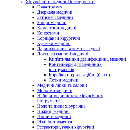
Хірургічні та медичні інструменти
Голкотримачі
Дзеркала медичні
Затискачі медичні
Зонди медичні
Камертони медичні
Конхотоми
Корнцанги хірургічні
Кусачки медичні
Ларингоскопи та комплектуючі
Лотки та ємності медичні
Кип'ятильники дезінфекційні, медичні
Контейнери для медичних
інструментів
Коробки стерилізаційні (бікси)
Лотки медичні
Медичні лійки та балони
Молотки медичні
Набори медичних та хірургічних
інструментів
Ножі та пили хірургічні
Ножиці медичні
Пінцети медичні
Різні інструменти
Ретрактори, гачки хірургічні