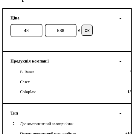
Ціна
₴
ОК
Продукція компанії
B. Braun
5
Casex
Coloplast
13
Тип
Двокомпонентний калоприймач
Однокомпонентний калоприймач
+16