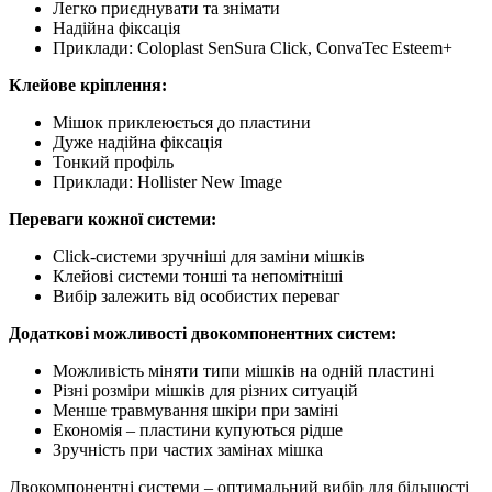
Легко приєднувати та знімати
Надійна фіксація
Приклади: Coloplast SenSura Click, ConvaTec Esteem+
Клейове кріплення:
Мішок приклеюється до пластини
Дуже надійна фіксація
Тонкий профіль
Приклади: Hollister New Image
Переваги кожної системи:
Click-системи зручніші для заміни мішків
Клейові системи тонші та непомітніші
Вибір залежить від особистих переваг
Додаткові можливості двокомпонентних систем:
Можливість міняти типи мішків на одній пластині
Різні розміри мішків для різних ситуацій
Менше травмування шкіри при заміні
Економія – пластини купуються рідше
Зручність при частих замінах мішка
Двокомпонентні системи – оптимальний вибір для більшості