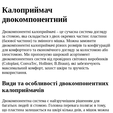
Калоприймач
двокомпонентний
Двокомпонентні калоприймачі – це сучасна система догляду
за стомою, яка складається з двох окремих частин: пластини
(базової частини) та змінного мішка. Можна замовити
двокомпонентні калоприймачі різних розмірів та конфігурацій
для комфортного та економічного догляду за колостомою або
ілеостомою. Ми пропонуємо широкий асортимент
двокомпонентних систем від провідних світових виробників
(Coloplast, ConvaTec, Hollister, B.Braun), які забезпечують
максимальний комфорт, захист шкіри та зручність
використання.
Види та особливості двокомпонентних
калоприймачів
Двокомпонентна система є найзручнішим рішенням для
багатьох людей зі стомою. Головна перевага полягає в тому,
що пластина залишається на шкірі кілька днів, а мішок можна