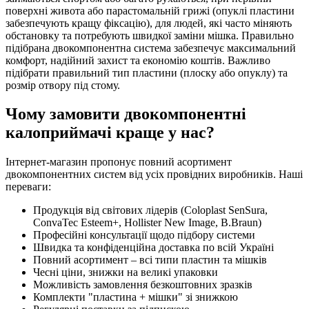
поверхні живота або парастомальній грижі (опуклі пластини
забезпечують кращу фіксацію), для людей, які часто міняють
обстановку та потребують швидкої заміни мішка. Правильно
підібрана двокомпонентна система забезпечує максимальний
комфорт, надійний захист та економію коштів. Важливо
підібрати правильний тип пластини (плоску або опуклу) та
розмір отвору під стому.
Чому замовити двокомпонентні
калоприймачі краще у нас?
Інтернет-магазин пропонує повний асортимент
двокомпонентних систем від усіх провідних виробників. Наші
переваги:
Продукція від світових лідерів (Coloplast SenSura,
ConvaTec Esteem+, Hollister New Image, B.Braun)
Професійні консультації щодо підбору системи
Швидка та конфіденційна доставка по всій Україні
Повний асортимент – всі типи пластин та мішків
Чесні ціни, знижки на великі упаковки
Можливість замовлення безкоштовних зразків
Комплекти "пластина + мішки" зі знижкою