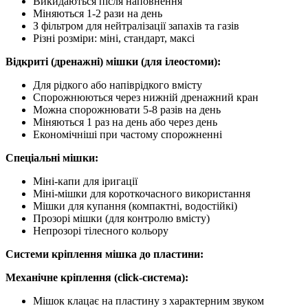
Викидаються після наповнення
Міняються 1-2 рази на день
З фільтром для нейтралізації запахів та газів
Різні розміри: міні, стандарт, максі
Відкриті (дренажні) мішки (для ілеостоми):
Для рідкого або напіврідкого вмісту
Спорожнюються через нижній дренажний кран
Можна спорожнювати 5-8 разів на день
Міняються 1 раз на день або через день
Економічніші при частому спорожненні
Спеціальні мішки:
Міні-капи для іригації
Міні-мішки для короткочасного використання
Мішки для купання (компактні, водостійкі)
Прозорі мішки (для контролю вмісту)
Непрозорі тілесного кольору
Системи кріплення мішка до пластини:
Механічне кріплення (click-система):
Мішок клацає на пластину з характерним звуком