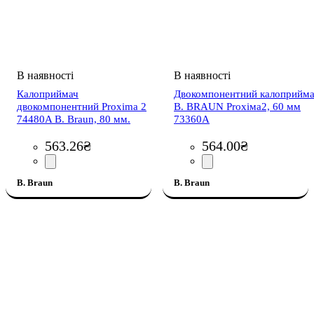
Калоприймач
Двокомпонентний калоприйм
двокомпонентний Proxima 2
B. BRAUN Рrохіма2, 60 мм
74480A B. Braun, 80 мм.
73360A
563
.
26
₴
564
.
00
₴
B. Braun
B. Braun