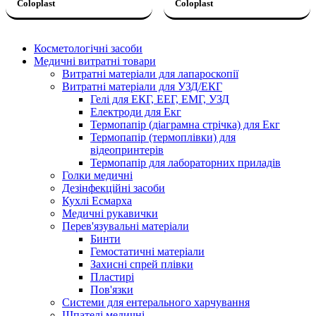
Coloplast
Coloplast
Косметологічні засоби
Медичні витратні товари
Витратні матеріали для лапароскопії
Витратні матеріали для УЗД/ЕКГ
Гелі для ЕКГ, ЕЕГ, ЕМГ, УЗД
Електроди для Екг
Термопапір (діаграмна стрічка) для Екг
Термопапір (термоплівки) для
відеопринтерів
Термопапір для лабораторних приладів
Голки медичні
Дезінфекційні засоби
Кухлі Есмарха
Медичні рукавички
Перев'язувальні матеріали
Бинти
Гемостатичні матеріали
Захисні спрей плівки
Пластирі
Пов'язки
Системи для ентерального харчування
Шпателі медичні