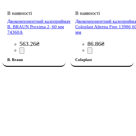
Двокомпонентний калоприймач
Двокомпонентний калоприйм
B. BRAUN Proxima 2, 60 мм
Coloplast Alterna Free 13986 6
74360A
мм
563
.
26
₴
86
.
86
₴
B. Braun
Coloplast