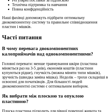
Регулярні поставки за підпискою
Технічна підтримка та навчання
Повна конфіденційність
Наші фахівці допоможуть підібрати оптимальну
двокомпонентну систему та правильне співвідношення
пластин і мішків.
Часті питання
В чому перевага двокомпонентних
калоприймачів над однокомпонентними?
Головні переваги: менше травмування шкіри (пластина
міняється раз на 3-5 днів), економія коштів (пластини
купуються рідше), гнучкість (можна міняти типи мішків),
зручність (швидка заміна мішка). Недолік – трохи складніші в
освоєнні для початківців. Для більшості людей
двокомпонентні системи є оптимальним вибором.
Як вибрати між плоскою та опуклою
пластиною?
Плоска пластина підходить для рівної поверхні живота та