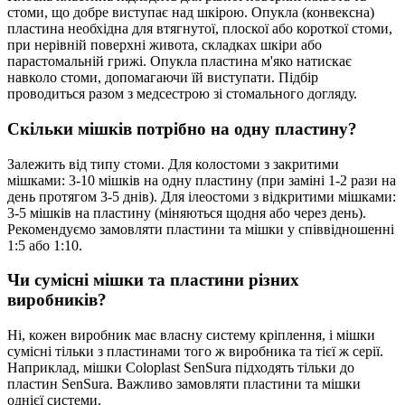
стоми, що добре виступає над шкірою. Опукла (конвексна)
пластина необхідна для втягнутої, плоскої або короткої стоми,
при нерівній поверхні живота, складках шкіри або
парастомальній грижі. Опукла пластина м'яко натискає
навколо стоми, допомагаючи їй виступати. Підбір
проводиться разом з медсестрою зі стомального догляду.
Скільки мішків потрібно на одну пластину?
Залежить від типу стоми. Для колостоми з закритими
мішками: 3-10 мішків на одну пластину (при заміні 1-2 рази на
день протягом 3-5 днів). Для ілеостоми з відкритими мішками:
3-5 мішків на пластину (міняються щодня або через день).
Рекомендуємо замовляти пластини та мішки у співвідношенні
1:5 або 1:10.
Чи сумісні мішки та пластини різних
виробників?
Ні, кожен виробник має власну систему кріплення, і мішки
сумісні тільки з пластинами того ж виробника та тієї ж серії.
Наприклад, мішки Coloplast SenSura підходять тільки до
пластин SenSura. Важливо замовляти пластини та мішки
однієї системи.