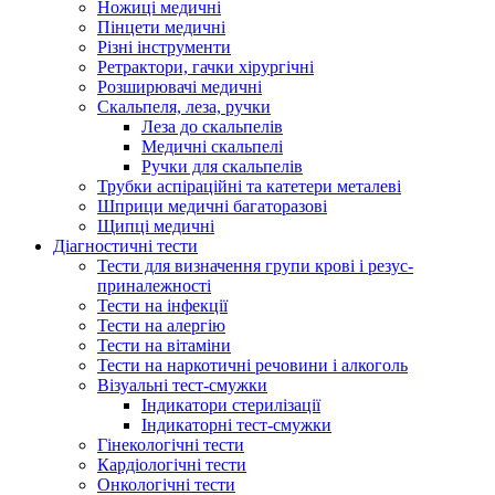
Ножиці медичні
Пінцети медичні
Різні інструменти
Ретрактори, гачки хірургічні
Розширювачі медичні
Скальпеля, леза, ручки
Леза до скальпелів
Медичні скальпелі
Ручки для скальпелів
Трубки аспіраційні та катетери металеві
Шприци медичні багаторазові
Щипці медичні
Діагностичні тести
Тести для визначення групи крові і резус-
приналежності
Тести на інфекції
Тести на алергію
Тести на вітаміни
Тести на наркотичні речовини і алкоголь
Візуальні тест-смужки
Індикатори стерилізації
Індикаторні тест-смужки
Гінекологічні тести
Кардіологічні тести
Онкологічні тести