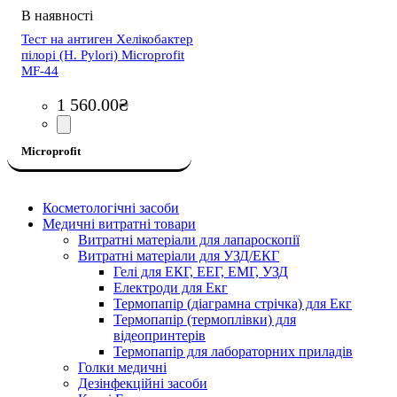
Тест на антиген Хелікобактер
пілорі (H. Pylori) Microprofit
MF-44
1 560
.
00
₴
Microprofit
Косметологічні засоби
Медичні витратні товари
Витратні матеріали для лапароскопії
Витратні матеріали для УЗД/ЕКГ
Гелі для ЕКГ, ЕЕГ, ЕМГ, УЗД
Електроди для Екг
Термопапір (діаграмна стрічка) для Екг
Термопапір (термоплівки) для
відеопринтерів
Термопапір для лабораторних приладів
Голки медичні
Дезінфекційні засоби