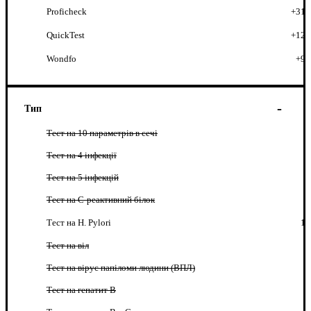
Proficheck
+31
QuickTest
+12
Wondfo
+9
Тип
Тест на 10 параметрів в сечі
Тест на 4 інфекції
Тест на 5 інфекцій
Тест на C-реактивний білок
Тест на H. Pylori
1
Тест на віл
Тест на вірус папіломи людини (ВПЛ)
Тест на гепатит B