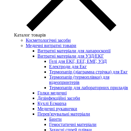
Каталог товарів
Косметологічні засоби
Медичні витратні товари
Витратні матеріали для лапароскопії
Витратні матеріали для УЗД/ЕКГ
Гелі для ЕКГ, ЕЕГ, ЕМГ, УЗД
Електроди для Екг
Термопапір (діаграмна стрічка) для Екг
Термопапір (термоплівки) для
відеопринтерів
Термопапір для лабораторних приладів
Голки медичні
Дезінфекційні засоби
Кухлі Есмарха
Медичні рукавички
Перев'язувальні матеріали
Бинти
Гемостатичні матеріали
Захисні спрей плівки