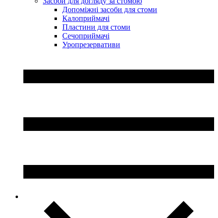
Засоби для догляду за стомою
Допоміжні засоби для стоми
Калоприймачі
Пластини для стоми
Сечоприймачі
Уропрезервативи