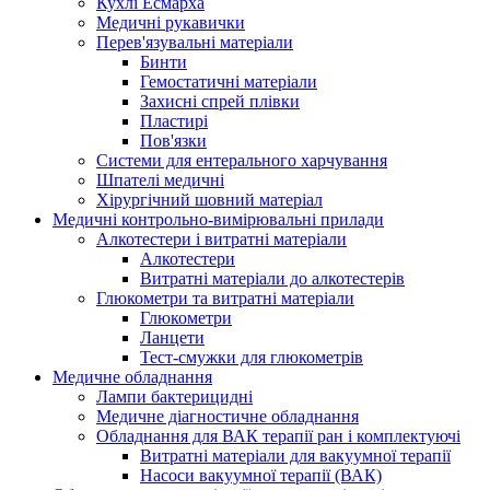
Кухлі Есмарха
Медичні рукавички
Перев'язувальні матеріали
Бинти
Гемостатичні матеріали
Захисні спрей плівки
Пластирі
Пов'язки
Системи для ентерального харчування
Шпателі медичні
Хірургічний шовний матеріал
Медичні контрольно-вимірювальні прилади
Алкотестери і витратні матеріали
Алкотестери
Витратні матеріали до алкотестерів
Глюкометри та витратні матеріали
Глюкометри
Ланцети
Тест-смужки для глюкометрів
Медичне обладнання
Лампи бактерицидні
Медичне діагностичне обладнання
Обладнання для ВАК терапії ран і комплектуючі
Витратні матеріали для вакуумної терапії
Насоси вакуумної терапії (ВАК)