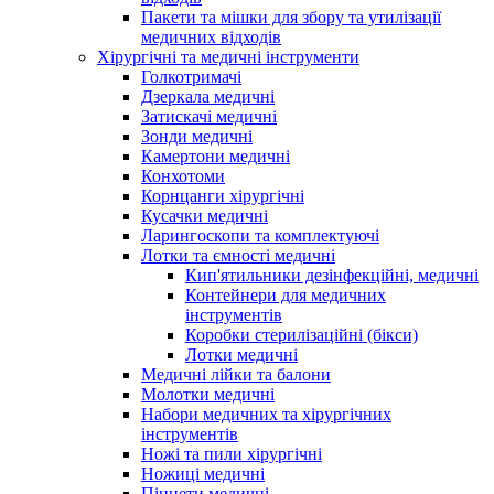
Пакети та мішки для збору та утилізації
медичних відходів
Хірургічні та медичні інструменти
Голкотримачі
Дзеркала медичні
Затискачі медичні
Зонди медичні
Камертони медичні
Конхотоми
Корнцанги хірургічні
Кусачки медичні
Ларингоскопи та комплектуючі
Лотки та ємності медичні
Кип'ятильники дезінфекційні, медичні
Контейнери для медичних
інструментів
Коробки стерилізаційні (бікси)
Лотки медичні
Медичні лійки та балони
Молотки медичні
Набори медичних та хірургічних
інструментів
Ножі та пили хірургічні
Ножиці медичні
Пінцети медичні