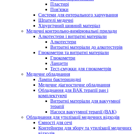
Пластирі
Пов'язки
Системи для ентерального харчування
Шпателі медичні
Хірургічний шовний матеріал
Медичні контрольно-вимірювальні прилади
Алкотестери і витратні матеріали
Алкотестери
Витратні матеріали до алкотестерів
Глюкометри та витратні матеріали
Глюкометри
Ланцети
Тест-смужки для глюкометрів
Медичне обладнання
Лампи бактерицидні
Медичне діагностичне обладнання
Обладнання для ВАК терапії ран і
комплектуючі
Витратні матеріали для вакуумної
терапії
Насоси вакуумної терапії (ВАК)
Обладнання для утилізації медичних відходів
Ємності для сечі
Контейнери для збору та утилізації медичних
відходів