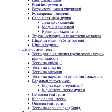
Різні інструменти
Ретрактори, гачки хірургічні
Розширювачі медичні
Скальпеля, леза, ручки
Леза до скальпелів
Медичні скальпелі
Ручки для скальпелів
Трубки аспіраційні та катетери металеві
Шприци медичні багаторазові
Щипці медичні
Діагностичні тести
Тести для визначення групи крові і резус-
приналежності
Тести на інфекції
Тести на алергію
Тести на вітаміни
Тести на наркотичні речовини і алкоголь
Візуальні тест-смужки
Індикатори стерилізації
Індикаторні тест-смужки
Гінекологічні тести
Кардіологічні тести
Онкологічні тести
Тести на коронавірус (Ковід)