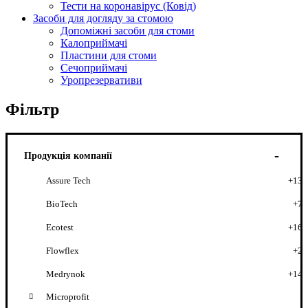
Тести на коронавірус (Ковід)
Засоби для догляду за стомою
Допоміжні засоби для стоми
Калоприймачі
Пластини для стоми
Сечоприймачі
Уропрезервативи
Фільтр
Продукція компанії
Assure Tech
+13
BioTech
+7
Ecotest
+16
Flowflex
+2
Medrynok
+14
Microprofit