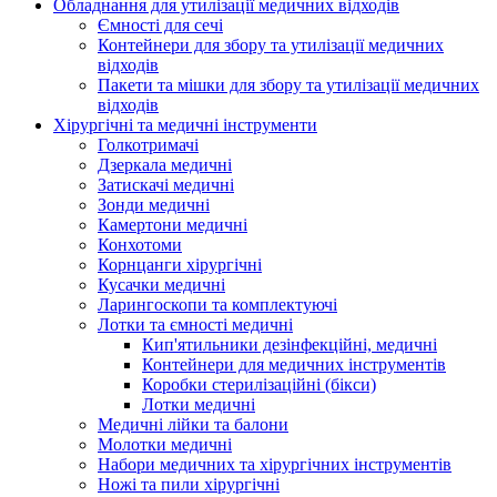
Обладнання для утилізації медичних відходів
Ємності для сечі
Контейнери для збору та утилізації медичних
відходів
Пакети та мішки для збору та утилізації медичних
відходів
Хірургічні та медичні інструменти
Голкотримачі
Дзеркала медичні
Затискачі медичні
Зонди медичні
Камертони медичні
Конхотоми
Корнцанги хірургічні
Кусачки медичні
Ларингоскопи та комплектуючі
Лотки та ємності медичні
Кип'ятильники дезінфекційні, медичні
Контейнери для медичних інструментів
Коробки стерилізаційні (бікси)
Лотки медичні
Медичні лійки та балони
Молотки медичні
Набори медичних та хірургічних інструментів
Ножі та пили хірургічні