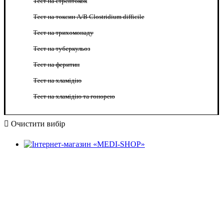
Тест на стрептокок
Тест на токсин A/B Clostridium difficile
Тест на трихомонаду
Тест на туберкульоз
Тест на феритин
Тест на хламідію
Тест на хламідію та гонорею
Очистити вибір