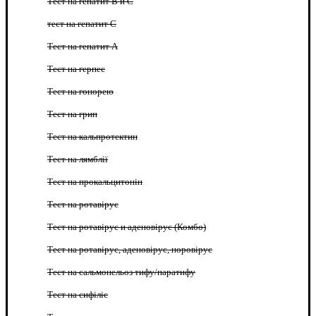
Тест на гепатит B и C
тест на гепатит C
Тест на гепатит А
Тест на герпес
Тест на гонорею
Тест на грип
Тест на кальпротектин
Тест на лямблії
Тест на прокальцитонін
Тест на ротавірус
Тест на ротавірус и аденовірус (Комбо)
Тест на ротавірус, аденовірус, норовірус
Тест на сальмонельоз тифу/паратифу
Тест на сифіліс