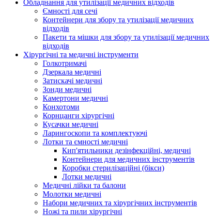
Обладнання для утилізації медичних відходів
Ємності для сечі
Контейнери для збору та утилізації медичних
відходів
Пакети та мішки для збору та утилізації медичних
відходів
Хірургічні та медичні інструменти
Голкотримачі
Дзеркала медичні
Затискачі медичні
Зонди медичні
Камертони медичні
Конхотоми
Корнцанги хірургічні
Кусачки медичні
Ларингоскопи та комплектуючі
Лотки та ємності медичні
Кип'ятильники дезінфекційні, медичні
Контейнери для медичних інструментів
Коробки стерилізаційні (бікси)
Лотки медичні
Медичні лійки та балони
Молотки медичні
Набори медичних та хірургічних інструментів
Ножі та пили хірургічні