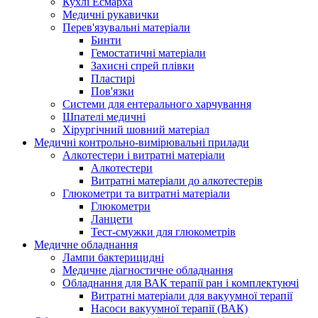
Кухлі Есмарха
Медичні рукавички
Перев'язувальні матеріали
Бинти
Гемостатичні матеріали
Захисні спрей плівки
Пластирі
Пов'язки
Системи для ентерального харчування
Шпателі медичні
Хірургічний шовний матеріал
Медичні контрольно-вимірювальні прилади
Алкотестери і витратні матеріали
Алкотестери
Витратні матеріали до алкотестерів
Глюкометри та витратні матеріали
Глюкометри
Ланцети
Тест-смужки для глюкометрів
Медичне обладнання
Лампи бактерицидні
Медичне діагностичне обладнання
Обладнання для ВАК терапії ран і комплектуючі
Витратні матеріали для вакуумної терапії
Насоси вакуумної терапії (ВАК)