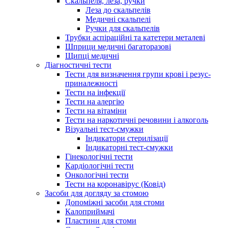
Скальпеля, леза, ручки
Леза до скальпелів
Медичні скальпелі
Ручки для скальпелів
Трубки аспіраційні та катетери металеві
Шприци медичні багаторазові
Щипці медичні
Діагностичні тести
Тести для визначення групи крові і резус-
приналежності
Тести на інфекції
Тести на алергію
Тести на вітаміни
Тести на наркотичні речовини і алкоголь
Візуальні тест-смужки
Індикатори стерилізації
Індикаторні тест-смужки
Гінекологічні тести
Кардіологічні тести
Онкологічні тести
Тести на коронавірус (Ковід)
Засоби для догляду за стомою
Допоміжні засоби для стоми
Калоприймачі
Пластини для стоми