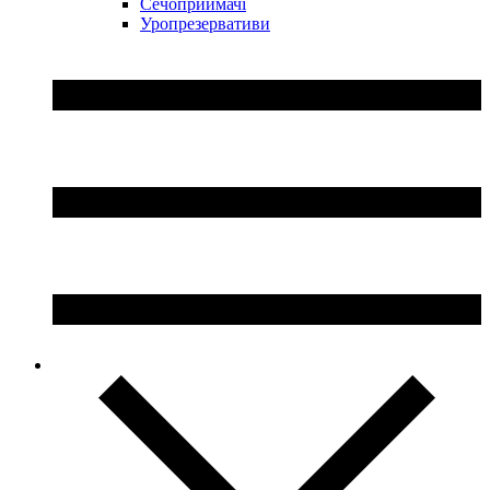
Сечоприймачі
Уропрезервативи