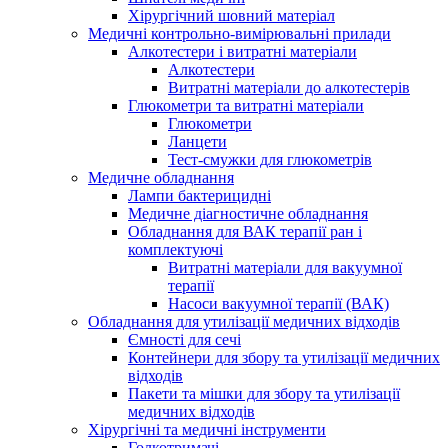
Хірургічний шовний матеріал
Медичні контрольно-вимірювальні прилади
Алкотестери і витратні матеріали
Алкотестери
Витратні матеріали до алкотестерів
Глюкометри та витратні матеріали
Глюкометри
Ланцети
Тест-смужки для глюкометрів
Медичне обладнання
Лампи бактерицидні
Медичне діагностичне обладнання
Обладнання для ВАК терапії ран і
комплектуючі
Витратні матеріали для вакуумної
терапії
Насоси вакуумної терапії (ВАК)
Обладнання для утилізації медичних відходів
Ємності для сечі
Контейнери для збору та утилізації медичних
відходів
Пакети та мішки для збору та утилізації
медичних відходів
Хірургічні та медичні інструменти
Голкотримачі