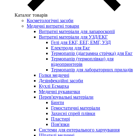
Каталог товарів
Косметологічні засоби
Медичні витратні товари
Витратні матеріали для лапароскопії
Витратні матеріали для УЗД/ЕКГ
Гелі для ЕКГ, ЕЕГ, ЕМГ, УЗД
Електроди для Екг
Термопапір (діаграмна стрічка) для Екг
Термопапір (термоплівки) для
відеопринтерів
Термопапір для лабораторних приладів
Голки медичні
Дезінфекційні засоби
Кухлі Есмарха
Медичні рукавички
Перев'язувальні матеріали
Бинти
Гемостатичні матеріали
Захисні спрей плівки
Пластирі
Пов'язки
Системи для ентерального харчування
Шпателі медичні