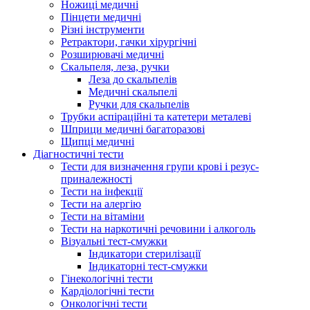
Ножиці медичні
Пінцети медичні
Різні інструменти
Ретрактори, гачки хірургічні
Розширювачі медичні
Скальпеля, леза, ручки
Леза до скальпелів
Медичні скальпелі
Ручки для скальпелів
Трубки аспіраційні та катетери металеві
Шприци медичні багаторазові
Щипці медичні
Діагностичні тести
Тести для визначення групи крові і резус-
приналежності
Тести на інфекції
Тести на алергію
Тести на вітаміни
Тести на наркотичні речовини і алкоголь
Візуальні тест-смужки
Індикатори стерилізації
Індикаторні тест-смужки
Гінекологічні тести
Кардіологічні тести
Онкологічні тести