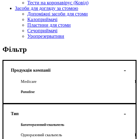
Тести на коронавірус (Ковід)
Засоби для догляду за стомою
Допоміжні засоби для стоми
Калоприймачі
Пластини для стоми
Сечоприймачі
Уропрезервативи
Фільтр
Продукція компанії
Medicare
1
Paradise
Тип
Багаторазовий скальпель
Одноразовий скальпель
1