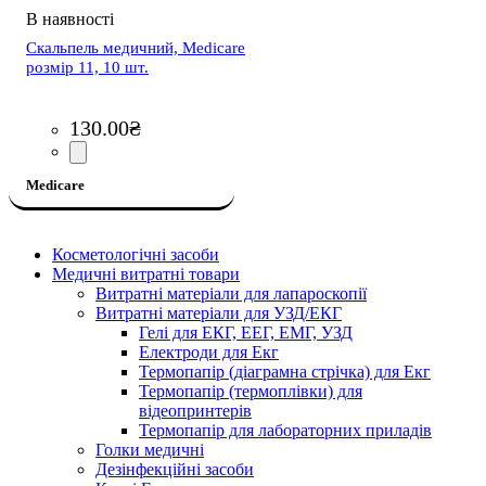
Скальпель медичний, Medicare
розмір 11, 10 шт.
130
.
00
₴
Medicare
Косметологічні засоби
Медичні витратні товари
Витратні матеріали для лапароскопії
Витратні матеріали для УЗД/ЕКГ
Гелі для ЕКГ, ЕЕГ, ЕМГ, УЗД
Електроди для Екг
Термопапір (діаграмна стрічка) для Екг
Термопапір (термоплівки) для
відеопринтерів
Термопапір для лабораторних приладів
Голки медичні
Дезінфекційні засоби