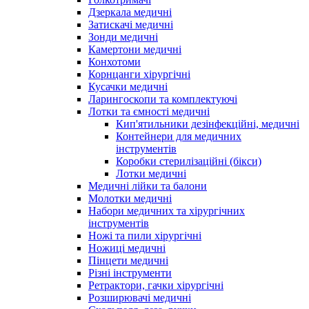
Дзеркала медичні
Затискачі медичні
Зонди медичні
Камертони медичні
Конхотоми
Корнцанги хірургічні
Кусачки медичні
Ларингоскопи та комплектуючі
Лотки та ємності медичні
Кип'ятильники дезінфекційні, медичні
Контейнери для медичних
інструментів
Коробки стерилізаційні (бікси)
Лотки медичні
Медичні лійки та балони
Молотки медичні
Набори медичних та хірургічних
інструментів
Ножі та пили хірургічні
Ножиці медичні
Пінцети медичні
Різні інструменти
Ретрактори, гачки хірургічні
Розширювачі медичні