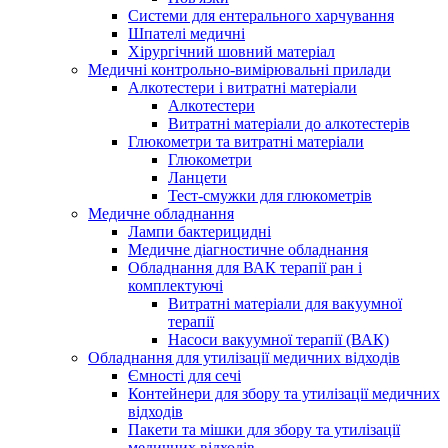
Системи для ентерального харчування
Шпателі медичні
Хірургічний шовний матеріал
Медичні контрольно-вимірювальні прилади
Алкотестери і витратні матеріали
Алкотестери
Витратні матеріали до алкотестерів
Глюкометри та витратні матеріали
Глюкометри
Ланцети
Тест-смужки для глюкометрів
Медичне обладнання
Лампи бактерицидні
Медичне діагностичне обладнання
Обладнання для ВАК терапії ран і
комплектуючі
Витратні матеріали для вакуумної
терапії
Насоси вакуумної терапії (ВАК)
Обладнання для утилізації медичних відходів
Ємності для сечі
Контейнери для збору та утилізації медичних
відходів
Пакети та мішки для збору та утилізації
медичних відходів