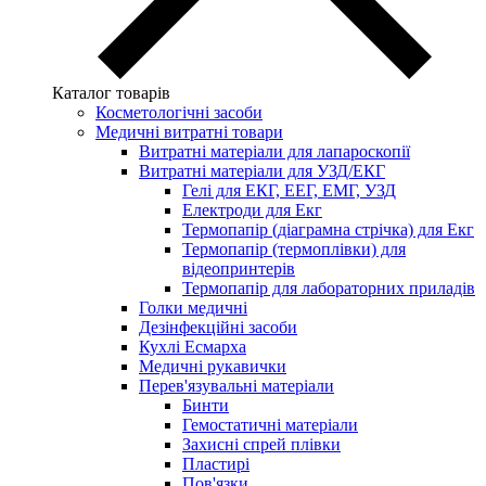
Каталог товарів
Косметологічні засоби
Медичні витратні товари
Витратні матеріали для лапароскопії
Витратні матеріали для УЗД/ЕКГ
Гелі для ЕКГ, ЕЕГ, ЕМГ, УЗД
Електроди для Екг
Термопапір (діаграмна стрічка) для Екг
Термопапір (термоплівки) для
відеопринтерів
Термопапір для лабораторних приладів
Голки медичні
Дезінфекційні засоби
Кухлі Есмарха
Медичні рукавички
Перев'язувальні матеріали
Бинти
Гемостатичні матеріали
Захисні спрей плівки
Пластирі
Пов'язки