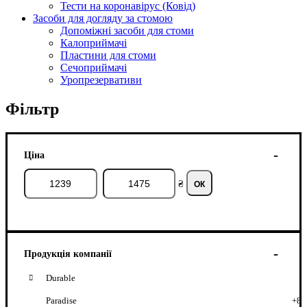
Тести на коронавірус (Ковід)
Засоби для догляду за стомою
Допоміжні засоби для стоми
Калоприймачі
Пластини для стоми
Сечоприймачі
Уропрезервативи
Фільтр
Ціна
₴
ОК
Продукція компанії
Durable
Paradise
+8