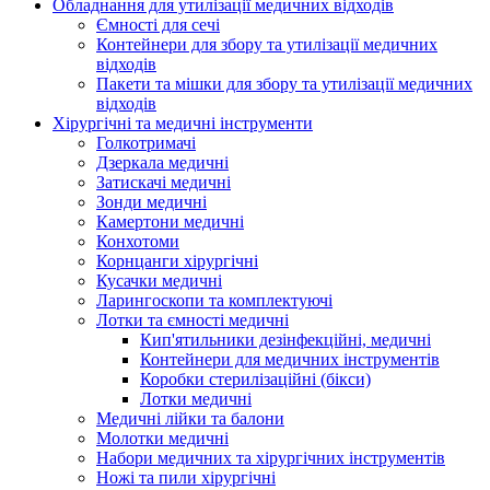
Обладнання для утилізації медичних відходів
Ємності для сечі
Контейнери для збору та утилізації медичних
відходів
Пакети та мішки для збору та утилізації медичних
відходів
Хірургічні та медичні інструменти
Голкотримачі
Дзеркала медичні
Затискачі медичні
Зонди медичні
Камертони медичні
Конхотоми
Корнцанги хірургічні
Кусачки медичні
Ларингоскопи та комплектуючі
Лотки та ємності медичні
Кип'ятильники дезінфекційні, медичні
Контейнери для медичних інструментів
Коробки стерилізаційні (бікси)
Лотки медичні
Медичні лійки та балони
Молотки медичні
Набори медичних та хірургічних інструментів
Ножі та пили хірургічні