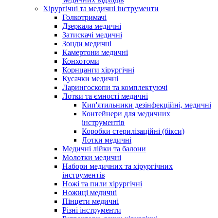
Хірургічні та медичні інструменти
Голкотримачі
Дзеркала медичні
Затискачі медичні
Зонди медичні
Камертони медичні
Конхотоми
Корнцанги хірургічні
Кусачки медичні
Ларингоскопи та комплектуючі
Лотки та ємності медичні
Кип'ятильники дезінфекційні, медичні
Контейнери для медичних
інструментів
Коробки стерилізаційні (бікси)
Лотки медичні
Медичні лійки та балони
Молотки медичні
Набори медичних та хірургічних
інструментів
Ножі та пили хірургічні
Ножиці медичні
Пінцети медичні
Різні інструменти