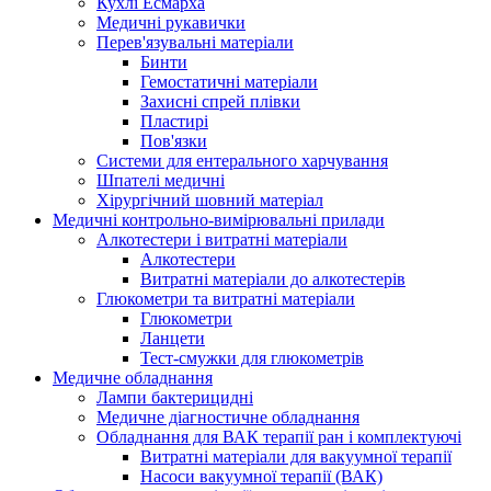
Кухлі Есмарха
Медичні рукавички
Перев'язувальні матеріали
Бинти
Гемостатичні матеріали
Захисні спрей плівки
Пластирі
Пов'язки
Системи для ентерального харчування
Шпателі медичні
Хірургічний шовний матеріал
Медичні контрольно-вимірювальні прилади
Алкотестери і витратні матеріали
Алкотестери
Витратні матеріали до алкотестерів
Глюкометри та витратні матеріали
Глюкометри
Ланцети
Тест-смужки для глюкометрів
Медичне обладнання
Лампи бактерицидні
Медичне діагностичне обладнання
Обладнання для ВАК терапії ран і комплектуючі
Витратні матеріали для вакуумної терапії
Насоси вакуумної терапії (ВАК)