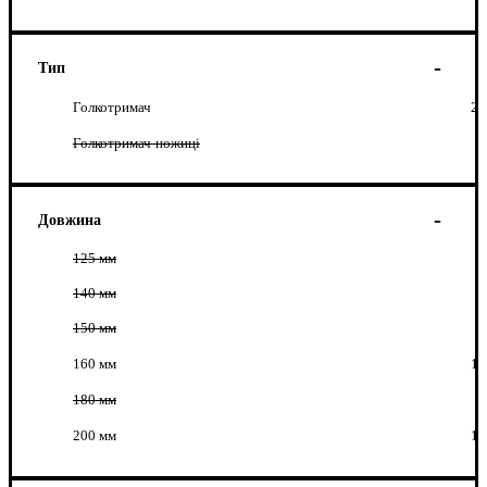
Тип
Голкотримач
2
Голкотримач-ножиці
Довжина
125 мм
140 мм
150 мм
160 мм
1
180 мм
200 мм
1