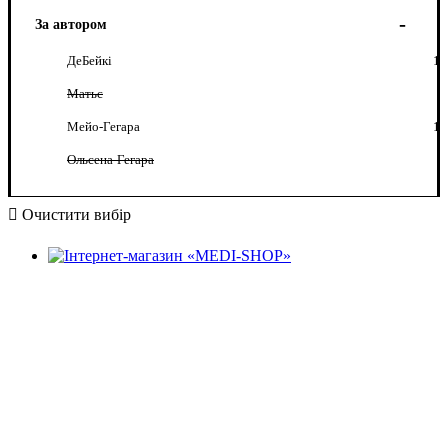
За автором
ДеБейкі
1
Матьє
Мейо-Гегара
1
Ольсена-Гегара
Очистити вибір