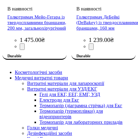
Голкотримач Мейо-Гегара із
Голкотримач ДеБейкі
твердосплавними браншами,
(DeBakey) із твердосплавним
200 мм, загальнохірургічний
браншами, 160 мм
1 475
.
00
₴
1 239
.
00
₴
Durable
Durable
Косметологічні засоби
Медичні витратні товари
Витратні матеріали для лапароскопії
Витратні матеріали для УЗД/ЕКГ
Гелі для ЕКГ, ЕЕГ, ЕМГ, УЗД
Електроди для Екг
Термопапір (діаграмна стрічка) для Екг
Термопапір (термоплівки) для
відеопринтерів
Термопапір для лабораторних приладів
Голки медичні
Дезінфекційні засоби