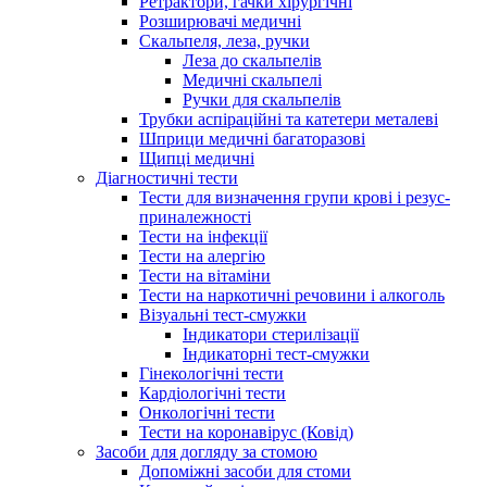
Ретрактори, гачки хірургічні
Розширювачі медичні
Скальпеля, леза, ручки
Леза до скальпелів
Медичні скальпелі
Ручки для скальпелів
Трубки аспіраційні та катетери металеві
Шприци медичні багаторазові
Щипці медичні
Діагностичні тести
Тести для визначення групи крові і резус-
приналежності
Тести на інфекції
Тести на алергію
Тести на вітаміни
Тести на наркотичні речовини і алкоголь
Візуальні тест-смужки
Індикатори стерилізації
Індикаторні тест-смужки
Гінекологічні тести
Кардіологічні тести
Онкологічні тести
Тести на коронавірус (Ковід)
Засоби для догляду за стомою
Допоміжні засоби для стоми