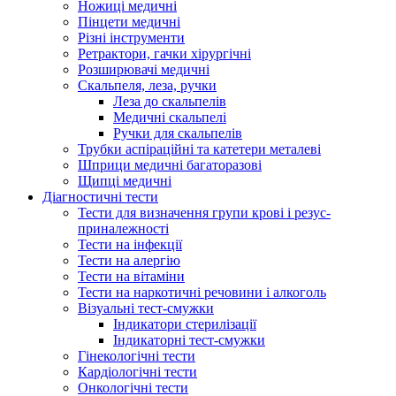
Ножиці медичні
Пінцети медичні
Різні інструменти
Ретрактори, гачки хірургічні
Розширювачі медичні
Скальпеля, леза, ручки
Леза до скальпелів
Медичні скальпелі
Ручки для скальпелів
Трубки аспіраційні та катетери металеві
Шприци медичні багаторазові
Щипці медичні
Діагностичні тести
Тести для визначення групи крові і резус-
приналежності
Тести на інфекції
Тести на алергію
Тести на вітаміни
Тести на наркотичні речовини і алкоголь
Візуальні тест-смужки
Індикатори стерилізації
Індикаторні тест-смужки
Гінекологічні тести
Кардіологічні тести
Онкологічні тести