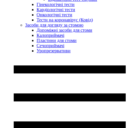
Гінекологічні тести
Кардіологічні тести
Онкологічні тести
Тести на коронавірус (Ковід)
Засоби для догляду за стомою
Допоміжні засоби для стоми
Калоприймачі
Пластини для стоми
Сечоприймачі
Уропрезервативи