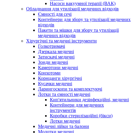
Насоси вакуумної терапії (ВАК)
Обладнання для утилізації медичних відходів
Ємності для сечі
Контейнери для збору та утилізації медичних
відходів
Пакети та мішки для збору та утилізації
медичних відходів
Хірургічні та медичні інструменти
Голкотримачі
Дзеркала медичні
Затискачі медичні
Зонди медичні
Камертони медичні
Конхотоми
Корнцанги хірургічні
Кусачки медичні
Ларингоскопи та комплектуючі
Лотки та ємності медичні
Кип'ятильники дезінфекційні, медичні
Контейнери для медичних
інструментів
Коробки стерилізаційні (бікси)
Лотки медичні
Медичні лійки та балони
Молотки медичні