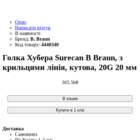
Опис
Написати відгук
B. Braun
4448340
Голка Хубера Surecan B Braun, з
крильцями лінія, кутова, 20G 20 мм
365
.
56
₴
В кошик
Купити в 1 клік
Доставка
Самовивіз
По Києву: 1-2 дні