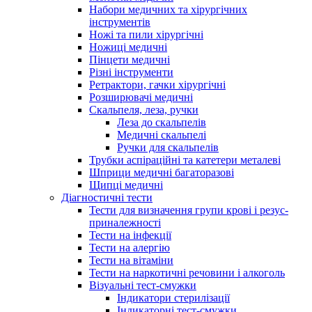
Набори медичних та хірургічних
інструментів
Ножі та пили хірургічні
Ножиці медичні
Пінцети медичні
Різні інструменти
Ретрактори, гачки хірургічні
Розширювачі медичні
Скальпеля, леза, ручки
Леза до скальпелів
Медичні скальпелі
Ручки для скальпелів
Трубки аспіраційні та катетери металеві
Шприци медичні багаторазові
Щипці медичні
Діагностичні тести
Тести для визначення групи крові і резус-
приналежності
Тести на інфекції
Тести на алергію
Тести на вітаміни
Тести на наркотичні речовини і алкоголь
Візуальні тест-смужки
Індикатори стерилізації
Індикаторні тест-смужки