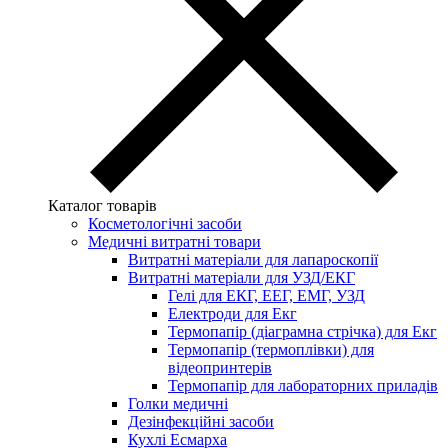
Каталог товарів
Косметологічні засоби
Медичні витратні товари
Витратні матеріали для лапароскопії
Витратні матеріали для УЗД/ЕКГ
Гелі для ЕКГ, ЕЕГ, ЕМГ, УЗД
Електроди для Екг
Термопапір (діаграмна стрічка) для Екг
Термопапір (термоплівки) для
відеопринтерів
Термопапір для лабораторних приладів
Голки медичні
Дезінфекційні засоби
Кухлі Есмарха