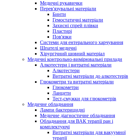
Медичні рукавички
Перев'язувальні матеріали
Бинти
Гемостатичні матеріали
Захисні спрей плівки
Пластирі
Пов'язки
Системи для ентерального харчування
Шпателі медичні
Хірургічний шовний матеріал
Медичні контрольно-вимірювальні прилади
Алкотестери і витратні матеріали
Алкотестери
Витратні матеріали до алкотестерів
Глюкометри та витратні матеріали
Глюкометри
Ланцети
Тест-смужки для глюкометрів
Медичне обладнання
Лампи бактерицидні
Медичне діагностичне обладнання
Обладнання для ВАК терапії ран і
комплектуючі
Витратні матеріали для вакуумної
терапії