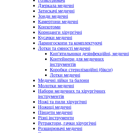
Голкотримачі
Дзеркала медичні
Затискачі медичні
Зонди медичні
Камертони медичні
Конхотоми
Корнцанги хірургічні
Кусачки медичні
Ларингоскопи та комплектуючі
Лотки та ємності медичні
Кип'ятильники дезінфекційні, медичні
Контейнери для медичних
інструментів
Коробки стерилізаційні (бікси)
Лотки медичні
Медичні лійки та балони
Молотки медичні
Набори медичних та хірургічних
інструментів
Ножі та пили хірургічні
Ножиці медичні
Пінцети медичні
Різні інструменти
Ретрактори, гачки хірургічні
Розширювачі медичні