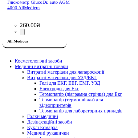
Глюкометр GlucoDr. auto AGM
4000 AllMedicus
260
.
00
₴
All Medicus
Косметологічні засоби
Медичні витратні товари
Витратні матеріали для лапароскопії
Витратні матеріали для УЗД/ЕКГ
Гелі для ЕКГ, ЕЕГ, ЕМГ, УЗД
Електроди для Екг
Термопапір (діаграмна стрічка) для Екг
Термопапір (термоплівки) для
відеопринтерів
Термопапір для лабораторних приладів
Голки медичні
Дезінфекційні засоби
Кухлі Есмарха
Медичні рукавички