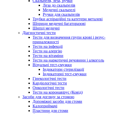
Скальпеля, леза, ручки
Леза до скальпелів
Медичні скальпелі
Ручки для скальпелів
Трубки аспіраційні та катетери металеві
Шприци медичні багаторазові
Щипці медичні
Діагностичні тести
Тести для визначення групи крові і резус-
приналежності
Тести на інфекції
Тести на алергію
Тести на вітаміни
Тести на наркотичні речовини і алкоголь
Візуальні тест-смужки
Індикатори стерилізації
Індикаторні тест-смужки
Гінекологічні тести
Кардіологічні тести
Онкологічні тести
Тести на коронавірус (Ковід)
Засоби для догляду за стомою
Допоміжні засоби для стоми
Калоприймачі
Пластини для стоми