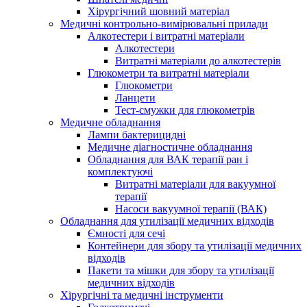
Хірургічний шовний матеріал
Медичні контрольно-вимірювальні прилади
Алкотестери і витратні матеріали
Алкотестери
Витратні матеріали до алкотестерів
Глюкометри та витратні матеріали
Глюкометри
Ланцети
Тест-смужки для глюкометрів
Медичне обладнання
Лампи бактерицидні
Медичне діагностичне обладнання
Обладнання для ВАК терапії ран і
комплектуючі
Витратні матеріали для вакуумної
терапії
Насоси вакуумної терапії (ВАК)
Обладнання для утилізації медичних відходів
Ємності для сечі
Контейнери для збору та утилізації медичних
відходів
Пакети та мішки для збору та утилізації
медичних відходів
Хірургічні та медичні інструменти