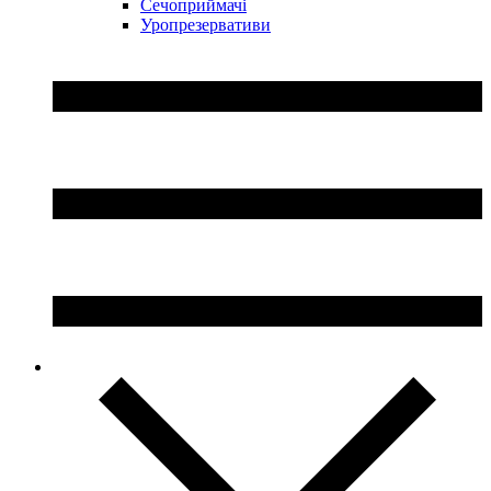
Сечоприймачі
Уропрезервативи