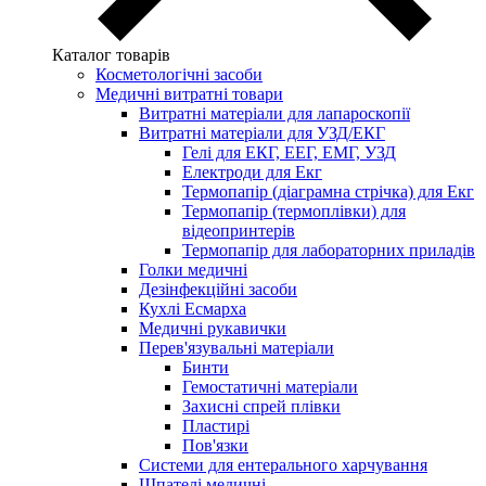
Каталог товарів
Косметологічні засоби
Медичні витратні товари
Витратні матеріали для лапароскопії
Витратні матеріали для УЗД/ЕКГ
Гелі для ЕКГ, ЕЕГ, ЕМГ, УЗД
Електроди для Екг
Термопапір (діаграмна стрічка) для Екг
Термопапір (термоплівки) для
відеопринтерів
Термопапір для лабораторних приладів
Голки медичні
Дезінфекційні засоби
Кухлі Есмарха
Медичні рукавички
Перев'язувальні матеріали
Бинти
Гемостатичні матеріали
Захисні спрей плівки
Пластирі
Пов'язки
Системи для ентерального харчування
Шпателі медичні