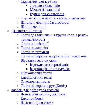
Скальпеля, леза, ручки
Леза до скальпелів
Медичні скальпелі
Ручки для скальпелів
Трубки аспіраційні та катетери металеві
Шприци медичні багаторазові
Щипці медичні
Діагностичні тести
Тести для визначення групи крові і резус-
приналежності
Тести на інфекції
Тести на алергію
Тести на вітаміни
Тести на наркотичні речовини і алкоголь
Візуальні тест-смужки
Індикатори стерилізації
Індикаторні тест-смужки
Гінекологічні тести
Кардіологічні тести
Онкологічні тести
Тести на коронавірус (Ковід)
Засоби для догляду за стомою
Допоміжні засоби для стоми
Калоприймачі
Пластини для стоми