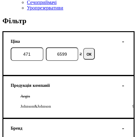
Сечоприймачі
Уропрезервативи
Фільтр
Ціна
₴
ОК
Продукція компанії
Aegis
Johnson&Johnson
9
Бренд