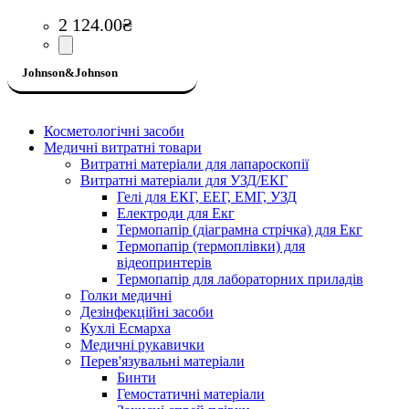
2 124
.
00
₴
Johnson&Johnson
Косметологічні засоби
Медичні витратні товари
Витратні матеріали для лапароскопії
Витратні матеріали для УЗД/ЕКГ
Гелі для ЕКГ, ЕЕГ, ЕМГ, УЗД
Електроди для Екг
Термопапір (діаграмна стрічка) для Екг
Термопапір (термоплівки) для
відеопринтерів
Термопапір для лабораторних приладів
Голки медичні
Дезінфекційні засоби
Кухлі Есмарха
Медичні рукавички
Перев'язувальні матеріали
Бинти
Гемостатичні матеріали