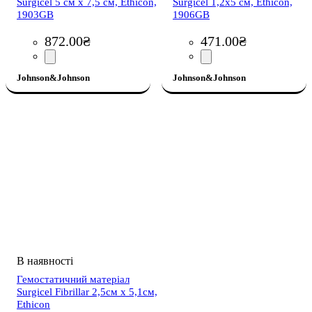
Surgicel 5 см х 7,5 см, Ethicon,
Surgicel 1,2х5 см, Ethicon,
1903GB
1906GB
872
.
00
₴
471
.
00
₴
Johnson&Johnson
Johnson&Johnson
Гемостатичний матеріал
Surgicel Fibrillar 2,5см х 5,1см,
Ethicon