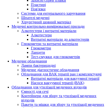
Захисні спрей плівки
Пластирі
Пов'язки
Системи для ентерального харчування
Шпателі медичні
Хірургічний шовний матеріал
Медичні контрольно-вимірювальні прилади
Алкотестери і витратні матеріали
Алкотестери
Витратні матеріали до алкотестерів
Глюкометри та витратні матеріали
Глюкометри
Ланцети
Тест-смужки для глюкометрів
Медичне обладнання
Лампи бактерицидні
Медичне діагностичне обладнання
Обладнання для ВАК терапії ран і комплектуючі
Витратні матеріали для вакуумної терапії
Насоси вакуумної терапії (ВАК)
Обладнання для утилізації медичних відходів
Ємності для сечі
Контейнери для збору та утилізації медичних
відходів
Пакети та мішки для збору та утилізації медичних