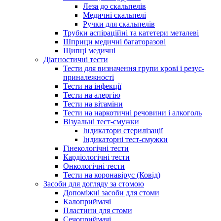
Леза до скальпелів
Медичні скальпелі
Ручки для скальпелів
Трубки аспіраційні та катетери металеві
Шприци медичні багаторазові
Щипці медичні
Діагностичні тести
Тести для визначення групи крові і резус-
приналежності
Тести на інфекції
Тести на алергію
Тести на вітаміни
Тести на наркотичні речовини і алкоголь
Візуальні тест-смужки
Індикатори стерилізації
Індикаторні тест-смужки
Гінекологічні тести
Кардіологічні тести
Онкологічні тести
Тести на коронавірус (Ковід)
Засоби для догляду за стомою
Допоміжні засоби для стоми
Калоприймачі
Пластини для стоми
Сечоприймачі