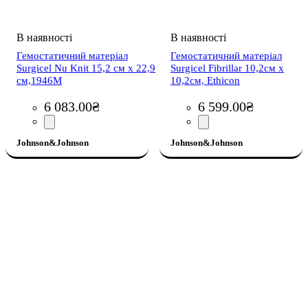
Гемостатичний матеріал
Гемостатичний матеріал
Surgicel Nu Knit 15,2 см х 22,9
Surgicel Fibrillar 10,2см х
см,1946M
10,2см, Ethicon
6 083
.
00
₴
6 599
.
00
₴
Johnson&Johnson
Johnson&Johnson