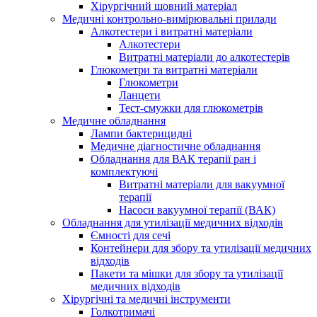
Хірургічний шовний матеріал
Медичні контрольно-вимірювальні прилади
Алкотестери і витратні матеріали
Алкотестери
Витратні матеріали до алкотестерів
Глюкометри та витратні матеріали
Глюкометри
Ланцети
Тест-смужки для глюкометрів
Медичне обладнання
Лампи бактерицидні
Медичне діагностичне обладнання
Обладнання для ВАК терапії ран і
комплектуючі
Витратні матеріали для вакуумної
терапії
Насоси вакуумної терапії (ВАК)
Обладнання для утилізації медичних відходів
Ємності для сечі
Контейнери для збору та утилізації медичних
відходів
Пакети та мішки для збору та утилізації
медичних відходів
Хірургічні та медичні інструменти
Голкотримачі