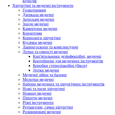
відходів
Хірургічні та медичні інструменти
Голкотримачі
Дзеркала медичні
Затискачі медичні
Зонди медичні
Камертони медичні
Конхотоми
Корнцанги хірургічні
Кусачки медичні
Ларингоскопи та комплектуючі
Лотки та ємності медичні
Кип'ятильники дезінфекційні, медичні
Контейнери для медичних інструментів
Коробки стерилізаційні (бікси)
Лотки медичні
Медичні лійки та балони
Молотки медичні
Набори медичних та хірургічних інструментів
Ножі та пили хірургічні
Ножиці медичні
Пінцети медичні
Різні інструменти
Ретрактори, гачки хірургічні
Розширювачі медичні