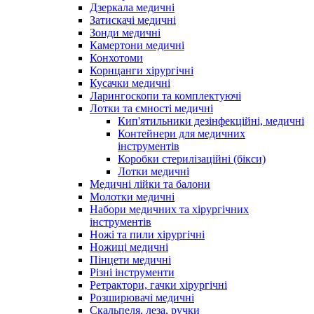
Дзеркала медичні
Затискачі медичні
Зонди медичні
Камертони медичні
Конхотоми
Корнцанги хірургічні
Кусачки медичні
Ларингоскопи та комплектуючі
Лотки та ємності медичні
Кип'ятильники дезінфекційні, медичні
Контейнери для медичних
інструментів
Коробки стерилізаційні (бікси)
Лотки медичні
Медичні лійки та балони
Молотки медичні
Набори медичних та хірургічних
інструментів
Ножі та пили хірургічні
Ножиці медичні
Пінцети медичні
Різні інструменти
Ретрактори, гачки хірургічні
Розширювачі медичні
Скальпеля, леза, ручки