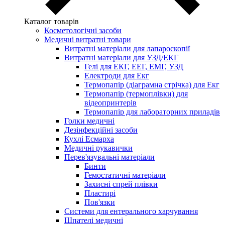
Каталог товарів
Косметологічні засоби
Медичні витратні товари
Витратні матеріали для лапароскопії
Витратні матеріали для УЗД/ЕКГ
Гелі для ЕКГ, ЕЕГ, ЕМГ, УЗД
Електроди для Екг
Термопапір (діаграмна стрічка) для Екг
Термопапір (термоплівки) для
відеопринтерів
Термопапір для лабораторних приладів
Голки медичні
Дезінфекційні засоби
Кухлі Есмарха
Медичні рукавички
Перев'язувальні матеріали
Бинти
Гемостатичні матеріали
Захисні спрей плівки
Пластирі
Пов'язки
Системи для ентерального харчування
Шпателі медичні