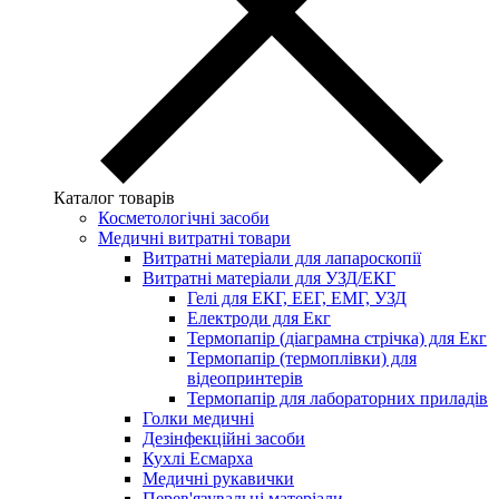
Каталог товарів
Косметологічні засоби
Медичні витратні товари
Витратні матеріали для лапароскопії
Витратні матеріали для УЗД/ЕКГ
Гелі для ЕКГ, ЕЕГ, ЕМГ, УЗД
Електроди для Екг
Термопапір (діаграмна стрічка) для Екг
Термопапір (термоплівки) для
відеопринтерів
Термопапір для лабораторних приладів
Голки медичні
Дезінфекційні засоби
Кухлі Есмарха
Медичні рукавички
Перев'язувальні матеріали