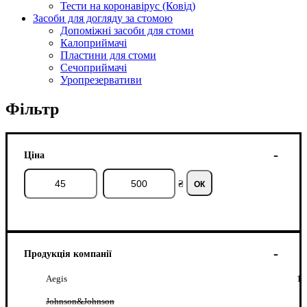
Тести на коронавірус (Ковід)
Засоби для догляду за стомою
Допоміжні засоби для стоми
Калоприймачі
Пластини для стоми
Сечоприймачі
Уропрезервативи
Фільтр
Ціна
₴
ОК
Продукція компанії
Aegis
1
Johnson&Johnson