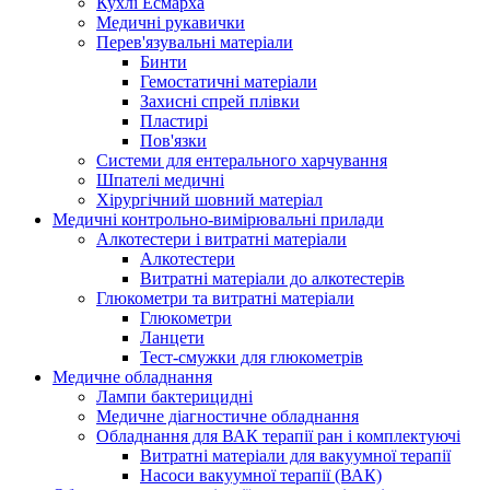
Кухлі Есмарха
Медичні рукавички
Перев'язувальні матеріали
Бинти
Гемостатичні матеріали
Захисні спрей плівки
Пластирі
Пов'язки
Системи для ентерального харчування
Шпателі медичні
Хірургічний шовний матеріал
Медичні контрольно-вимірювальні прилади
Алкотестери і витратні матеріали
Алкотестери
Витратні матеріали до алкотестерів
Глюкометри та витратні матеріали
Глюкометри
Ланцети
Тест-смужки для глюкометрів
Медичне обладнання
Лампи бактерицидні
Медичне діагностичне обладнання
Обладнання для ВАК терапії ран і комплектуючі
Витратні матеріали для вакуумної терапії
Насоси вакуумної терапії (ВАК)