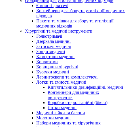
Обладнання для утилізації медичних відходів
Ємності для сечі
Контейнери для збору та утилізації медичних
відходів
Пакети та мішки для збору та утилізації
медичних відходів
Хірургічні та медичні інструменти
Голкотримачі
Дзеркала медичні
Затискачі медичні
Зонди медичні
Камертони медичні
Конхотоми
Корнцанги хірургічні
Кусачки медичні
Ларингоскопи та комплектуючі
Лотки та ємності медичні
Кип'ятильники дезінфекційні, медичні
Контейнери для медичних
інструментів
Коробки стерилізаційні (бікси)
Лотки медичні
Медичні лійки та балони
Молотки медичні
Набори медичних та хірургічних