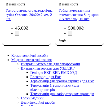
Гемостатична стоматологічна
Губка гемостатична
губка Osseous, 20x20x7 мм. 2
стоматологічна Surgispon
шт.
20х20х7 мм, 10 шт.
45
.
00
₴
500
.
00
₴
Aegis
Косметологічні засоби
Медичні витратні товари
Витратні матеріали для лапароскопії
Витратні матеріали для УЗД/ЕКГ
Гелі для ЕКГ, ЕЕГ, ЕМГ, УЗД
Електроди для Екг
Термопапір (діаграмна стрічка) для Екг
Термопапір (термоплівки) для
відеопринтерів
Термопапір для лабораторних приладів
Голки медичні
Дезінфекційні засоби