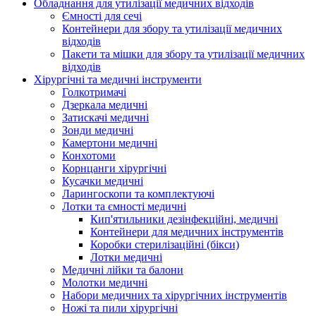
Обладнання для утилізації медичних відходів
Ємності для сечі
Контейнери для збору та утилізації медичних
відходів
Пакети та мішки для збору та утилізації медичних
відходів
Хірургічні та медичні інструменти
Голкотримачі
Дзеркала медичні
Затискачі медичні
Зонди медичні
Камертони медичні
Конхотоми
Корнцанги хірургічні
Кусачки медичні
Ларингоскопи та комплектуючі
Лотки та ємності медичні
Кип'ятильники дезінфекційні, медичні
Контейнери для медичних інструментів
Коробки стерилізаційні (бікси)
Лотки медичні
Медичні лійки та балони
Молотки медичні
Набори медичних та хірургічних інструментів
Ножі та пили хірургічні