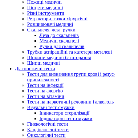
Ножиці медичні
Пінцети медичні
Різні інструменти
Ретрактори, гачки хірургічні
Розширювачі медичні
Скальпеля, леза, ручки
Леза до скальпелів
Медичні скальпелі
Ручки для скальпелів
Трубки аспіраційні та катетери металеві
Шприци медичні багаторазові
Щипці медичні
Діагностичні тести
Тести для визначення групи крові і резус-
приналежності
Тести на інфекції
Тести на алергію
Тести на вітаміни
Тести на наркотичні речовини і алкоголь
Візуальні тест-смужки
Індикатори стерилізації
Індикаторні тест-смужки
Гінекологічні тести
Кардіологічні тести
Онкологічні тести