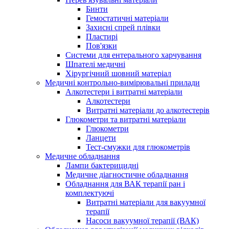
Бинти
Гемостатичні матеріали
Захисні спрей плівки
Пластирі
Пов'язки
Системи для ентерального харчування
Шпателі медичні
Хірургічний шовний матеріал
Медичні контрольно-вимірювальні прилади
Алкотестери і витратні матеріали
Алкотестери
Витратні матеріали до алкотестерів
Глюкометри та витратні матеріали
Глюкометри
Ланцети
Тест-смужки для глюкометрів
Медичне обладнання
Лампи бактерицидні
Медичне діагностичне обладнання
Обладнання для ВАК терапії ран і
комплектуючі
Витратні матеріали для вакуумної
терапії
Насоси вакуумної терапії (ВАК)