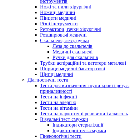
інструментів
Ножі та пили хірургічні
Ножиці медичні
Пінцети медичні
Різні інструменти
Ретрактори, гачки хірургічні
Розширювачі медичні
Скальпеля, леза, ручки
Леза до скальпелів
Медичні скальпелі
Ручки для скальпелів
Трубки аспіраційні та катетери металеві
Шприци медичні багаторазові
Щипці медичні
Діагностичні тести
Тести для визначення групи крові і резус-
приналежності
Тести на інфекції
Тести на алергію
Тести на вітаміни
Тести на наркотичні речовини і алкоголь
Візуальні тест-смужки
Індикатори стерилізації
Індикаторні тест-смужки
Гінекологічні тести