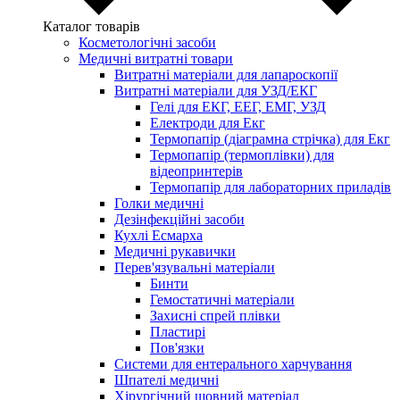
Каталог товарів
Косметологічні засоби
Медичні витратні товари
Витратні матеріали для лапароскопії
Витратні матеріали для УЗД/ЕКГ
Гелі для ЕКГ, ЕЕГ, ЕМГ, УЗД
Електроди для Екг
Термопапір (діаграмна стрічка) для Екг
Термопапір (термоплівки) для
відеопринтерів
Термопапір для лабораторних приладів
Голки медичні
Дезінфекційні засоби
Кухлі Есмарха
Медичні рукавички
Перев'язувальні матеріали
Бинти
Гемостатичні матеріали
Захисні спрей плівки
Пластирі
Пов'язки
Системи для ентерального харчування
Шпателі медичні
Хірургічний шовний матеріал