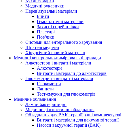
Кухлі Есмарха
Медичні рукавички
Перев'язувальні матеріали
Бинти
Гемостатичні матеріали
Захисні спрей плівки
Пластирі
Пов'язки
Системи для ентерального харчування
Шпателі медичні
Хірургічний шовний матеріал
Медичні контрольно-вимірювальні прилади
Алкотестери і витратні матеріали
Алкотестери
Витратні матеріали до алкотестерів
Глюкометри та витратні матеріали
Глюкометри
Ланцети
Тест-смужки для глюкометрів
Медичне обладнання
Лампи бактерицидні
Медичне діагностичне обладнання
Обладнання для ВАК терапії ран і комплектуючі
Витратні матеріали для вакуумної терапії
Насоси вакуумної терапії (ВАК)