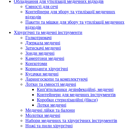
Обладнання для утилізації медичних відходів
Ємності для сечі
Контейнери для збору та утилізації медичних
відходів
Пакети та мішки для збору та утилізації медичних
відходів
Хірургічні та медичні інструменти
Голкотримачі
Дзеркала медичні
Затискачі медичні
Зонди медичні
Камертони медичні
Конхотоми
Корнцанги хірургічні
Кусачки медичні
Ларингоскопи та комплектуючі
Лотки та ємності медичні
Кип'ятильники дезінфекційні, медичні
Контейнери для медичних інструментів
Коробки стерилізаційні (бікси)
Лотки медичні
Медичні лійки та балони
Молотки медичні
Набори медичних та хірургічних інструментів
Ножі та пили хірургічні