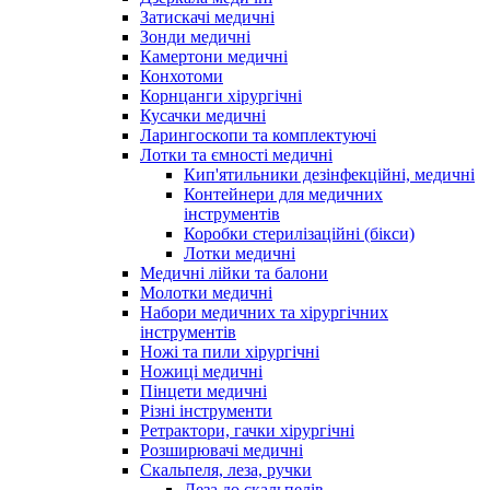
Затискачі медичні
Зонди медичні
Камертони медичні
Конхотоми
Корнцанги хірургічні
Кусачки медичні
Ларингоскопи та комплектуючі
Лотки та ємності медичні
Кип'ятильники дезінфекційні, медичні
Контейнери для медичних
інструментів
Коробки стерилізаційні (бікси)
Лотки медичні
Медичні лійки та балони
Молотки медичні
Набори медичних та хірургічних
інструментів
Ножі та пили хірургічні
Ножиці медичні
Пінцети медичні
Різні інструменти
Ретрактори, гачки хірургічні
Розширювачі медичні
Скальпеля, леза, ручки
Леза до скальпелів