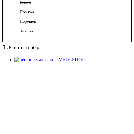
Плівка
Пов'язка
Порошок
Тампон
Очистити вибір