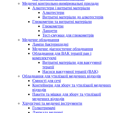
Медичні контрольно-вимірювальні прилади
Алкотестери і витратні матеріали
Алкотестери
Витратні матеріали до алкотестерів
Глюкометри та витратні матеріали
Глюкометри
Ланцети
Тест-смужки для глюкометрів
Медичне обладнання
Лампи бактерицидні
Медичне діагностичне обладнання
Обладнання для ВАК терапії ран і
комплектуючі
Витратні матеріали для вакуумної
терапії
Насоси вакуумної терапії (ВАК)
Обладнання для утилізації медичних відходів
Ємності для сечі
Контейнери для збору та утилізації медичних
відходів
Пакети та мішки для збору та утилізації
медичних відходів
Хірургічні та медичні інструменти
Голкотримачі
Дзеркала медичні