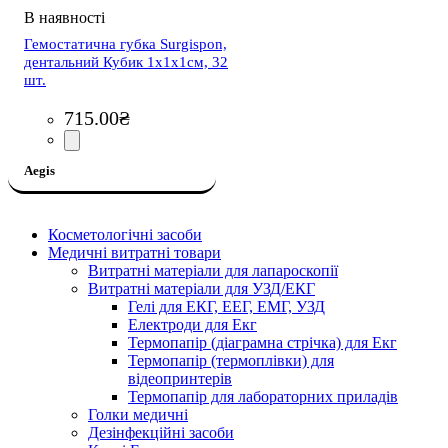
Гемостатична губка Surgispon,
дентальний Кубик 1х1х1см, 32
шт.
715
.
00
₴
Aegis
Косметологічні засоби
Медичні витратні товари
Витратні матеріали для лапароскопії
Витратні матеріали для УЗД/ЕКГ
Гелі для ЕКГ, ЕЕГ, ЕМГ, УЗД
Електроди для Екг
Термопапір (діаграмна стрічка) для Екг
Термопапір (термоплівки) для
відеопринтерів
Термопапір для лабораторних приладів
Голки медичні
Дезінфекційні засоби