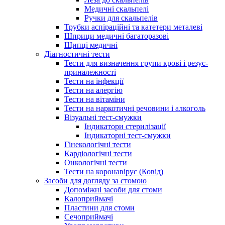
Медичні скальпелі
Ручки для скальпелів
Трубки аспіраційні та катетери металеві
Шприци медичні багаторазові
Щипці медичні
Діагностичні тести
Тести для визначення групи крові і резус-
приналежності
Тести на інфекції
Тести на алергію
Тести на вітаміни
Тести на наркотичні речовини і алкоголь
Візуальні тест-смужки
Індикатори стерилізації
Індикаторні тест-смужки
Гінекологічні тести
Кардіологічні тести
Онкологічні тести
Тести на коронавірус (Ковід)
Засоби для догляду за стомою
Допоміжні засоби для стоми
Калоприймачі
Пластини для стоми
Сечоприймачі