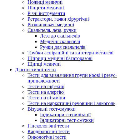
Ножиці медичні
Пінцети медичні
Різні інструменти
Ретрактори, гачки хірургічні
Розширювачі медичні
Скальпеля, леза, ручки
Леза до скальпелів
Медичні скальпелі
Ручки для скальпелів
Трубки аспіраційні та катетери металеві
Шприци медичні багаторазові
Щипці медичні
Діагностичні тести
Тести для визначення групи крові і резус-
приналежності
Тести на інфекції
Тести на алергію
Тести на вітаміни
Тести на наркотичні речовини і алкоголь
Візуальні тест-смужки
Індикатори стерилізації
Індикаторні тест-смужки
Гінекологічні тести
Кардіологічні тести
Онкологічні тести