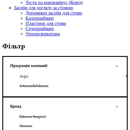
Тести на коронавірус (Ковід)
Засоби для догляду за стомою
Допоміжні засоби для стоми
Калоприймачі
Пластини для стоми
Сечоприймачі
Уропрезервативи
Фільтр
Продукція компанії
Aegis
1
Johnson&Johnson
Бренд
Ethicon Surgicel
Osseous