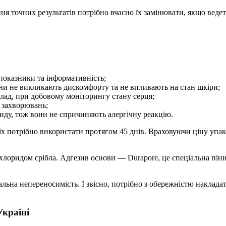
ння точних результатів потрібно вчасно їх замінювати, якщо веде
показники та інформативність;
ни не викликають дискомфорту та не впливають на стан шкіри;
клад, при добовому моніторингу стану серця;
 захворювань;
ориду, тож вони не спричиняють алергічну реакцію.
я їх потрібно використати протягом 45 днів. Враховуючи ціну уп
лоридом срібла. Адгезив основи — Durapore, це спеціальна пінист
льна непереносимість. І звісно, потрібно з обережністю наклада
Україні