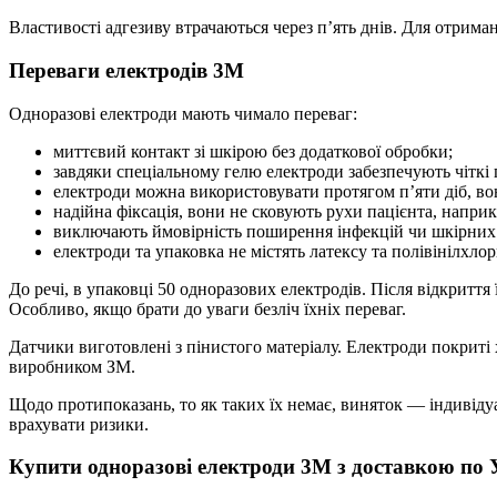
Властивості адгезиву втрачаються через п’ять днів. Для отрима
Переваги електродів 3М
Одноразові електроди мають чимало переваг:
миттєвий контакт зі шкірою без додаткової обробки;
завдяки спеціальному гелю електроди забезпечують чіткі 
електроди можна використовувати протягом п’яти діб, во
надійна фіксація, вони не сковують рухи пацієнта, напри
виключають ймовірність поширення інфекцій чи шкірних
електроди та упаковка не містять латексу та полівінілхл
До речі, в упаковці 50 одноразових електродів. Після відкритт
Особливо, якщо брати до уваги безліч їхніх переваг.
Датчики виготовлені з пінистого матеріалу. Електроди покриті х
виробником ЗМ.
Щодо протипоказань, то як таких їх немає, виняток — індивідуа
врахувати ризики.
Купити одноразові електроди 3М з доставкою по 