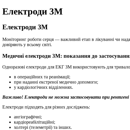
Електроди 3М
Електроди 3М
Моніторинг роботи серця — важливий етап в лікуванні чи нада
довіряють у всьому світі.
Медичні електроди 3М: показання до застосуванн
Одноразові електроди для ЕКГ ЗМ використовують для тривалог
в операційних та реанімації;
при наданні екстреної медично допомоги;
у кардіологічних відділеннях.
Важливо! Електроди не можна застосовувати при рентгені
Електроди підходять для різних досліджень:
ангіографічні;
кардіореабілітаційні;
холтері (телеметрії) та інших.