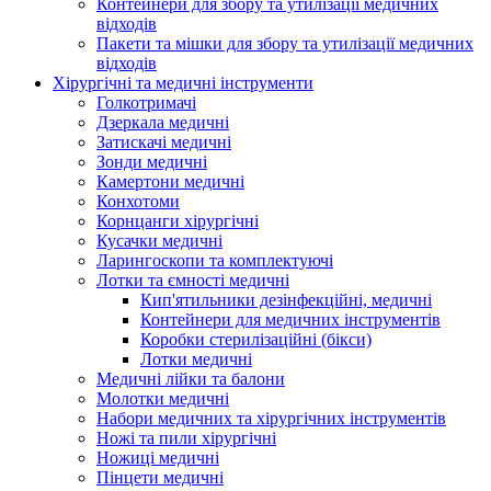
Контейнери для збору та утилізації медичних
відходів
Пакети та мішки для збору та утилізації медичних
відходів
Хірургічні та медичні інструменти
Голкотримачі
Дзеркала медичні
Затискачі медичні
Зонди медичні
Камертони медичні
Конхотоми
Корнцанги хірургічні
Кусачки медичні
Ларингоскопи та комплектуючі
Лотки та ємності медичні
Кип'ятильники дезінфекційні, медичні
Контейнери для медичних інструментів
Коробки стерилізаційні (бікси)
Лотки медичні
Медичні лійки та балони
Молотки медичні
Набори медичних та хірургічних інструментів
Ножі та пили хірургічні
Ножиці медичні
Пінцети медичні