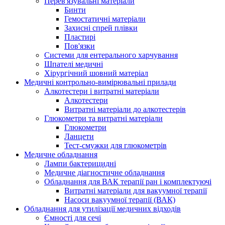
Перев'язувальні матеріали
Бинти
Гемостатичні матеріали
Захисні спрей плівки
Пластирі
Пов'язки
Системи для ентерального харчування
Шпателі медичні
Хірургічний шовний матеріал
Медичні контрольно-вимірювальні прилади
Алкотестери і витратні матеріали
Алкотестери
Витратні матеріали до алкотестерів
Глюкометри та витратні матеріали
Глюкометри
Ланцети
Тест-смужки для глюкометрів
Медичне обладнання
Лампи бактерицидні
Медичне діагностичне обладнання
Обладнання для ВАК терапії ран і комплектуючі
Витратні матеріали для вакуумної терапії
Насоси вакуумної терапії (ВАК)
Обладнання для утилізації медичних відходів
Ємності для сечі