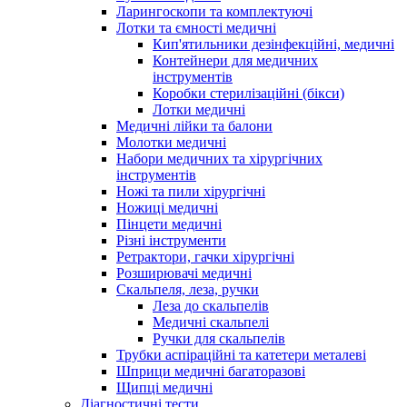
Ларингоскопи та комплектуючі
Лотки та ємності медичні
Кип'ятильники дезінфекційні, медичні
Контейнери для медичних
інструментів
Коробки стерилізаційні (бікси)
Лотки медичні
Медичні лійки та балони
Молотки медичні
Набори медичних та хірургічних
інструментів
Ножі та пили хірургічні
Ножиці медичні
Пінцети медичні
Різні інструменти
Ретрактори, гачки хірургічні
Розширювачі медичні
Скальпеля, леза, ручки
Леза до скальпелів
Медичні скальпелі
Ручки для скальпелів
Трубки аспіраційні та катетери металеві
Шприци медичні багаторазові
Щипці медичні
Діагностичні тести