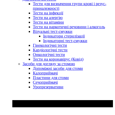
Тести для визначення групи крові і резус-
приналежності
Тести на інфекції
Тести на алергію
Тести на вітаміни
Тести на наркотичні речовини і алкоголь
Візуальні тест-смужки
Індикатори стерилізації
Індикаторні тест-смужки
Гінекологічні тести
Кардіологічні тести
Онкологічні тести
Тести на коронавірус (Ковід)
Засоби для догляду за стомою
Допоміжні засоби для стоми
Калоприймачі
Пластини для стоми
Сечоприймачі
Уропрезервативи