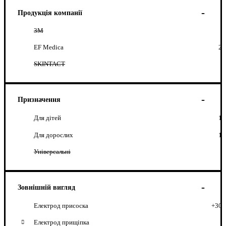
Продукція компанії
3М
EF Medica
2
SKINTACT
Призначення
Для дітей
1
Для дорослих
1
Універсальні
Зовнішній вигляд
Електрод присоска
+30
Електрод прищіпка