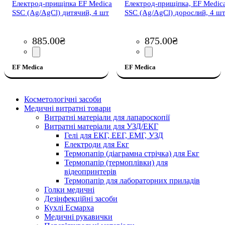
Електрод-прищіпка EF Medica
Електрод-прищіпка, EF Medic
SSC (Ag/AgCl) дитячий, 4 шт
SSC (Ag/AgCl) дорослий, 4 ш
885
.
00
₴
875
.
00
₴
EF Medica
EF Medica
Косметологічні засоби
Медичні витратні товари
Витратні матеріали для лапароскопії
Витратні матеріали для УЗД/ЕКГ
Гелі для ЕКГ, ЕЕГ, ЕМГ, УЗД
Електроди для Екг
Термопапір (діаграмна стрічка) для Екг
Термопапір (термоплівки) для
відеопринтерів
Термопапір для лабораторних приладів
Голки медичні
Дезінфекційні засоби
Кухлі Есмарха
Медичні рукавички