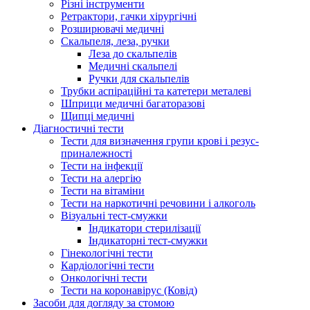
Різні інструменти
Ретрактори, гачки хірургічні
Розширювачі медичні
Скальпеля, леза, ручки
Леза до скальпелів
Медичні скальпелі
Ручки для скальпелів
Трубки аспіраційні та катетери металеві
Шприци медичні багаторазові
Щипці медичні
Діагностичні тести
Тести для визначення групи крові і резус-
приналежності
Тести на інфекції
Тести на алергію
Тести на вітаміни
Тести на наркотичні речовини і алкоголь
Візуальні тест-смужки
Індикатори стерилізації
Індикаторні тест-смужки
Гінекологічні тести
Кардіологічні тести
Онкологічні тести
Тести на коронавірус (Ковід)
Засоби для догляду за стомою