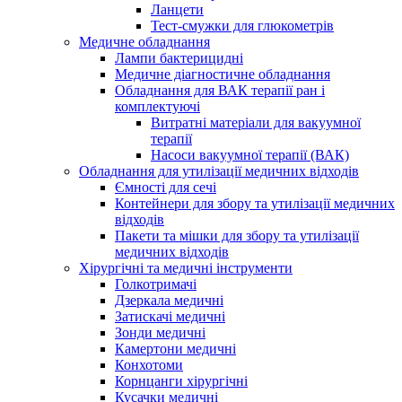
Ланцети
Тест-смужки для глюкометрів
Медичне обладнання
Лампи бактерицидні
Медичне діагностичне обладнання
Обладнання для ВАК терапії ран і
комплектуючі
Витратні матеріали для вакуумної
терапії
Насоси вакуумної терапії (ВАК)
Обладнання для утилізації медичних відходів
Ємності для сечі
Контейнери для збору та утилізації медичних
відходів
Пакети та мішки для збору та утилізації
медичних відходів
Хірургічні та медичні інструменти
Голкотримачі
Дзеркала медичні
Затискачі медичні
Зонди медичні
Камертони медичні
Конхотоми
Корнцанги хірургічні
Кусачки медичні