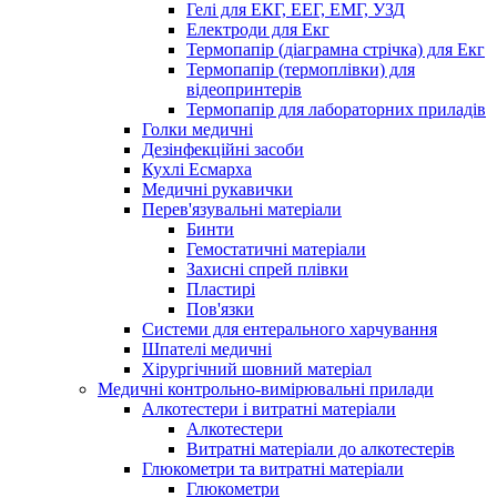
Гелі для ЕКГ, ЕЕГ, ЕМГ, УЗД
Електроди для Екг
Термопапір (діаграмна стрічка) для Екг
Термопапір (термоплівки) для
відеопринтерів
Термопапір для лабораторних приладів
Голки медичні
Дезінфекційні засоби
Кухлі Есмарха
Медичні рукавички
Перев'язувальні матеріали
Бинти
Гемостатичні матеріали
Захисні спрей плівки
Пластирі
Пов'язки
Системи для ентерального харчування
Шпателі медичні
Хірургічний шовний матеріал
Медичні контрольно-вимірювальні прилади
Алкотестери і витратні матеріали
Алкотестери
Витратні матеріали до алкотестерів
Глюкометри та витратні матеріали
Глюкометри