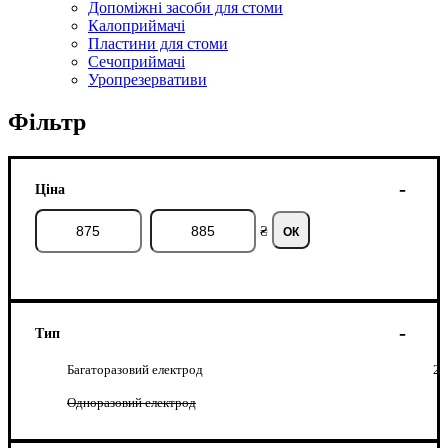
Допоміжні засоби для стоми
Калоприймачі
Пластини для стоми
Сечоприймачі
Уропрезервативи
Фільтр
Ціна
₴
ОК
Тип
Багаторазовий електрод
2
Одноразовий електрод