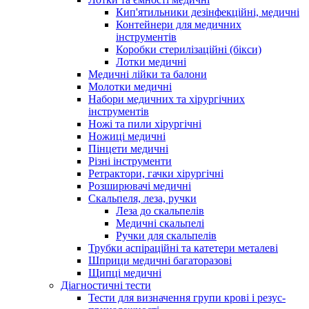
Кип'ятильники дезінфекційні, медичні
Контейнери для медичних
інструментів
Коробки стерилізаційні (бікси)
Лотки медичні
Медичні лійки та балони
Молотки медичні
Набори медичних та хірургічних
інструментів
Ножі та пили хірургічні
Ножиці медичні
Пінцети медичні
Різні інструменти
Ретрактори, гачки хірургічні
Розширювачі медичні
Скальпеля, леза, ручки
Леза до скальпелів
Медичні скальпелі
Ручки для скальпелів
Трубки аспіраційні та катетери металеві
Шприци медичні багаторазові
Щипці медичні
Діагностичні тести
Тести для визначення групи крові і резус-