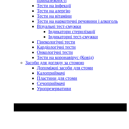
приналежності
Тести на інфекції
Тести на алергію
Тести на вітаміни
Тести на наркотичні речовини і алкоголь
Візуальні тест-смужки
Індикатори стерилізації
Індикаторні тест-смужки
Гінекологічні тести
Кардіологічні тести
Онкологічні тести
Тести на коронавірус (Ковід)
Засоби для догляду за стомою
Допоміжні засоби для стоми
Калоприймачі
Пластини для стоми
Сечоприймачі
Уропрезервативи