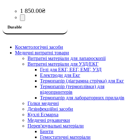
1 850
.
00
₴
Durable
Косметологічні засоби
Медичні витратні товари
Витратні матеріали для лапароскопії
Витратні матеріали для УЗД/ЕКГ
Гелі для ЕКГ, ЕЕГ, ЕМГ, УЗД
Електроди для Екг
Термопапір (діаграмна стрічка) для Екг
Термопапір (термоплівки) для
відеопринтерів
Термопапір для лабораторних приладів
Голки медичні
Дезінфекційні засоби
Кухлі Есмарха
Медичні рукавички
Перев'язувальні матеріали
Бинти
Гемостатичні матеріали