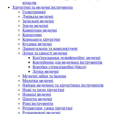
відходів
Хірургічні та медичні інструменти
Голкотримачі
Дзеркала медичні
Затискачі медичні
Зонди медичні
Камертони медичні
Конхотоми
Корнцанги хірургічні
Кусачки медичні
Ларингоскопи та комплектуючі
Лотки та ємності медичні
Кип'ятильники дезінфекційні, медичні
Контейнери для медичних інструментів
Коробки стерилізаційні (бікси)
Лотки медичні
Медичні лійки та балони
Молотки медичні
Набори медичних та хірургічних інструментів
Ножі та пили хірургічні
Ножиці медичні
Пінцети медичні
Різні інструменти
Ретрактори, гачки хірургічні
Розширювачі медичні