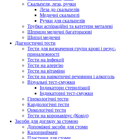
Скальпеля, леза, ручки
Леза до скальпелів
Медичні скальпелі
Ручки для скальпелів
Трубки аспіраційні та катетери металеві
Шприци медичні багаторазові
Щипці медичні
Діагностичні тести
Тести для визначення групи крові і резус-
приналежності
Тести на інфекції
Тести на алергію
Тести на вітаміни
Тести на наркотичні речовини і алкоголь
Візуальні тест-смужки
Індикатори стерилізації
Індикаторні тест-смужки
Гінекологічні тести
Кардіологічні тести
Онкологічні тести
Тести на коронавірус (Ковід)
Засоби для догляду за стомою
Допоміжні засоби для стоми
Калоприймачі
Пластини для стоми