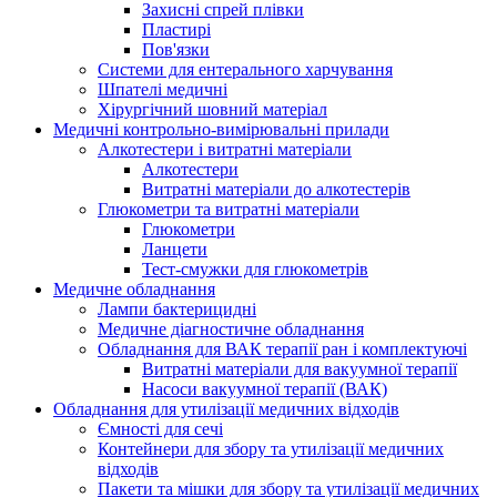
Захисні спрей плівки
Пластирі
Пов'язки
Системи для ентерального харчування
Шпателі медичні
Хірургічний шовний матеріал
Медичні контрольно-вимірювальні прилади
Алкотестери і витратні матеріали
Алкотестери
Витратні матеріали до алкотестерів
Глюкометри та витратні матеріали
Глюкометри
Ланцети
Тест-смужки для глюкометрів
Медичне обладнання
Лампи бактерицидні
Медичне діагностичне обладнання
Обладнання для ВАК терапії ран і комплектуючі
Витратні матеріали для вакуумної терапії
Насоси вакуумної терапії (ВАК)
Обладнання для утилізації медичних відходів
Ємності для сечі
Контейнери для збору та утилізації медичних
відходів
Пакети та мішки для збору та утилізації медичних