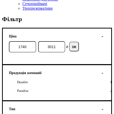
Сечоприймачі
Уропрезервативи
Фільтр
Ціна
₴
ОК
Продукція компанії
Durable
1
Paradise
2
Тип