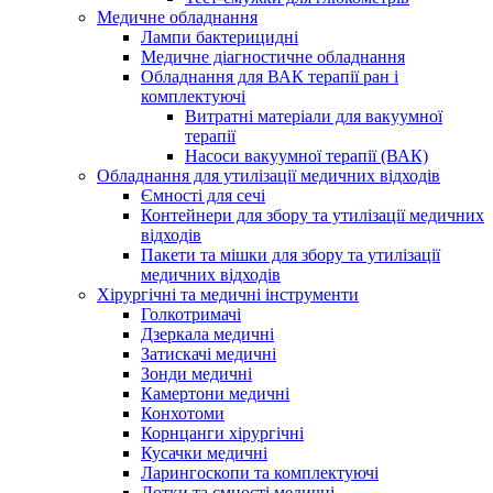
Медичне обладнання
Лампи бактерицидні
Медичне діагностичне обладнання
Обладнання для ВАК терапії ран і
комплектуючі
Витратні матеріали для вакуумної
терапії
Насоси вакуумної терапії (ВАК)
Обладнання для утилізації медичних відходів
Ємності для сечі
Контейнери для збору та утилізації медичних
відходів
Пакети та мішки для збору та утилізації
медичних відходів
Хірургічні та медичні інструменти
Голкотримачі
Дзеркала медичні
Затискачі медичні
Зонди медичні
Камертони медичні
Конхотоми
Корнцанги хірургічні
Кусачки медичні
Ларингоскопи та комплектуючі
Лотки та ємності медичні