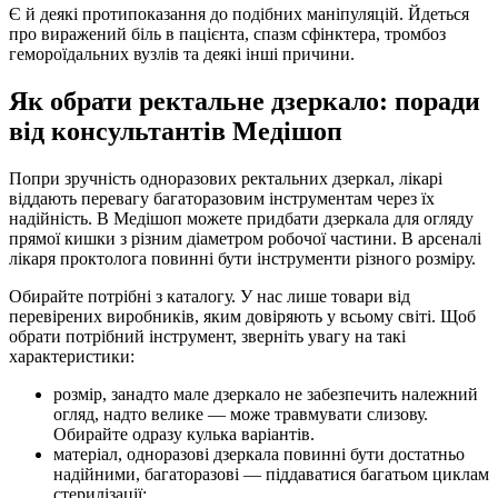
Є й деякі протипоказання до подібних маніпуляцій. Йдеться
про виражений біль в пацієнта, спазм сфінктера, тромбоз
гемороїдальних вузлів та деякі інші причини.
Як обрати ректальне дзеркало: поради
від консультантів Медішоп
Попри зручність одноразових ректальних дзеркал, лікарі
віддають перевагу багаторазовим інструментам через їх
надійність. В Медішоп можете придбати дзеркала для огляду
прямої кишки з різним діаметром робочої частини. В арсеналі
лікаря проктолога повинні бути інструменти різного розміру.
Обирайте потрібні з каталогу. У нас лише товари від
перевірених виробників, яким довіряють у всьому світі. Щоб
обрати потрібний інструмент, зверніть увагу на такі
характеристики:
розмір, занадто мале дзеркало не забезпечить належний
огляд, надто велике — може травмувати слизову.
Обирайте одразу кулька варіантів.
матеріал, одноразові дзеркала повинні бути достатньо
надійними, багаторазові — піддаватися багатьом циклам
стерилізації;