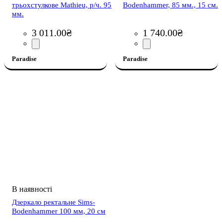
трьохстулкове Mathieu, р/ч. 95
Bodenhammer, 85 мм., 15 см.
мм.
3 011
.
00
₴
1 740
.
00
₴
Paradise
Paradise
Дзеркало ректальне Sims-
Bodenhammer 100 мм, 20 см