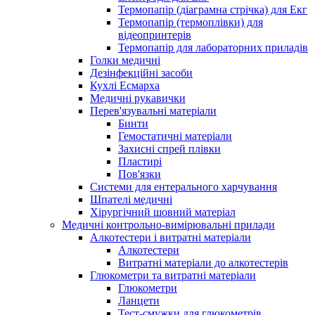
Термопапір (діаграмна стрічка) для Екг
Термопапір (термоплівки) для
відеопринтерів
Термопапір для лабораторних приладів
Голки медичні
Дезінфекційні засоби
Кухлі Есмарха
Медичні рукавички
Перев'язувальні матеріали
Бинти
Гемостатичні матеріали
Захисні спрей плівки
Пластирі
Пов'язки
Системи для ентерального харчування
Шпателі медичні
Хірургічний шовний матеріал
Медичні контрольно-вимірювальні прилади
Алкотестери і витратні матеріали
Алкотестери
Витратні матеріали до алкотестерів
Глюкометри та витратні матеріали
Глюкометри
Ланцети
Тест-смужки для глюкометрів