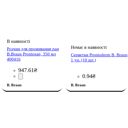
Розчин для промивання ран
B.Braun Prontosan, 350 мл
Серветки Prontoderm B. Braun
400416
1 уп. (10 шт.)
947
.
61
₴
0
.
94
₴
B. Braun
B. Braun