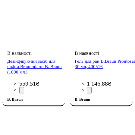
Дезінфікуючий засіб для
Гель для ран B.Braun Prontosa
шкіри Braunoderm B. Braun
30 мл, 400516
(1000 мл.)
559
.
51
₴
1 146
.
88
₴
B. Braun
B. Braun