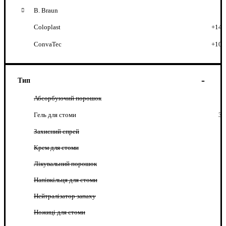
B. Braun
Coloplast
+14
ConvaTec
+10
Тип
Абсорбуючий порошок
Гель для стоми
3
Захисний спрей
Крем для стоми
Лікувальний порошок
Напівкільця для стоми
Нейтралізатор запаху
Ножиці для стоми