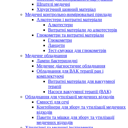
Шпателі медичні
Хірургічний шовний матеріал
Медичні контрольно-вимірювальні прилади
Алкотестери і витратні матеріали
Алкотестери
Витратні матеріали до алкотестерів
Глюкометри та витратні матеріали
Глюкометри
Ланцети
Тест-смужки для глюкометрів
Медичне обладнання
Лампи бактерицидні
Медичне діагностичне обладнання
Обладнання для ВАК терапії ран і
комплектуючі
Витратні матеріали для вакуумної
терапії
Насоси вакуумної терапії (ВАК)
Обладнання для утилізації медичних відходів
Ємності для сечі
Контейнери для збору та утилізації медичних
відходів
Пакети та мішки для збору та утилізації
медичних відходів
Хірургічні та медичні інструменти