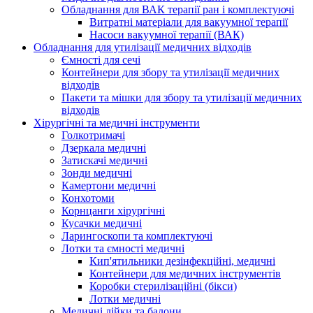
Обладнання для ВАК терапії ран і комплектуючі
Витратні матеріали для вакуумної терапії
Насоси вакуумної терапії (ВАК)
Обладнання для утилізації медичних відходів
Ємності для сечі
Контейнери для збору та утилізації медичних
відходів
Пакети та мішки для збору та утилізації медичних
відходів
Хірургічні та медичні інструменти
Голкотримачі
Дзеркала медичні
Затискачі медичні
Зонди медичні
Камертони медичні
Конхотоми
Корнцанги хірургічні
Кусачки медичні
Ларингоскопи та комплектуючі
Лотки та ємності медичні
Кип'ятильники дезінфекційні, медичні
Контейнери для медичних інструментів
Коробки стерилізаційні (бікси)
Лотки медичні
Медичні лійки та балони