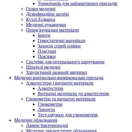
Термопапір для лабораторних приладів
Голки медичні
Дезінфекційні засоби
Кухлі Есмарха
Медичні рукавички
Перев'язувальні матеріали
Бинти
Гемостатичні матеріали
Захисні спрей плівки
Пластирі
Пов'язки
Системи для ентерального харчування
Шпателі медичні
Хірургічний шовний матеріал
Медичні контрольно-вимірювальні прилади
Алкотестери і витратні матеріали
Алкотестери
Витратні матеріали до алкотестерів
Глюкометри та витратні матеріали
Глюкометри
Ланцети
Тест-смужки для глюкометрів
Медичне обладнання
Лампи бактерицидні
Медичне діагностичне обладнання