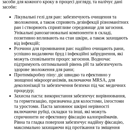
засоби для кожного кроку в процесі догляду, та налічує дані
засоби:
Лікувальні гелі для ран: забезпечують очищення та
зволоження, а також сприяють дезінфекції різноманітних
ран і створюють сприятливе середовище для загоєння.
Унікальні ранозагоювальні компоненти в складі,
позитивно впливають на стан шкіри, а також захищають
від інфекцій;
Розчини для промивання ран: надійно очищають рани,
успішно видаляючи бруд і інфекційні забруднення, які
можуть сповільнити процес загоєння. Водночас
підтримують оптимальний рівень pH та забезпечують
здорове зволоження для рани;
Протимікробну піну: діє швидко та ефективно у
знищенні мікроорганізмів, включаючи MRSA, для
деколонізації та забезпечення безпеки під час медичних
процедур;
Захисна паста: використання забезпечує вирівнювання,
та герметизацію, призначена для колостоми, ілеостоми
та уростоми. Паста заповнює шкірні нерівності
включаючи рубці, складки та інші, які можуть
спричинити не ефективну фіксацію калоприймачів.
Рівна та гладка поверхня забезпечує надійну фіксацію,
максимально захищаючи від протікання та зміщення