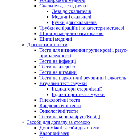
Розширювачі медичні
Скальпеля, леза, ручки
Леза до скальпелів
Медичні скальпелі
Ручки для скальпелів
Трубки аспіраційні та катетери металеві
Шприци медичні багаторазові
Щипці медичні
Діагностичні тести
Тести для визначення групи крові і резус-
приналежності
Тести на інфекції
Тести на алергію
Тести на вітаміни
Тести на наркотичні речовини і алкоголь
Візуальні тест-смужки
Індикатори стерилізації
Індикаторні тест-смужки
Гінекологічні тести
Кардіологічні тести
Онкологічні тести
Тести на коронавірус (Ковід)
Засоби для догляду за стомою
Допоміжні засоби для стоми
Калоприймачі