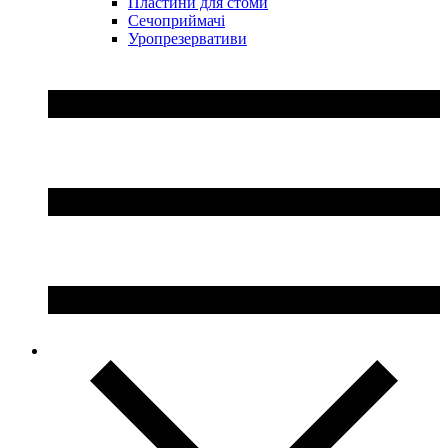
Пластини для стоми
Сечоприймачі
Уропрезервативи