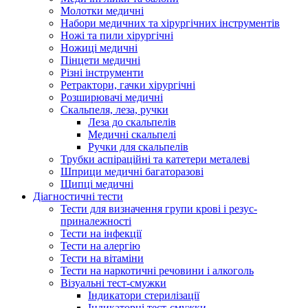
Молотки медичні
Набори медичних та хірургічних інструментів
Ножі та пили хірургічні
Ножиці медичні
Пінцети медичні
Різні інструменти
Ретрактори, гачки хірургічні
Розширювачі медичні
Скальпеля, леза, ручки
Леза до скальпелів
Медичні скальпелі
Ручки для скальпелів
Трубки аспіраційні та катетери металеві
Шприци медичні багаторазові
Щипці медичні
Діагностичні тести
Тести для визначення групи крові і резус-
приналежності
Тести на інфекції
Тести на алергію
Тести на вітаміни
Тести на наркотичні речовини і алкоголь
Візуальні тест-смужки
Індикатори стерилізації
Індикаторні тест-смужки