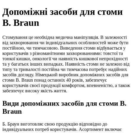
Допоміжні засоби для стоми
B. Braun
Стомування це необхідна медична маніпуляція. В залежності
від захворювання чи індивідуальних особливостей може бути
постійною, чи тимчасовою. Виведення стоми відбувається у
користувачів з різноманітними захворюваннями: товстої та
тонкої кишки, онкології чи наявність кишкової непрохідності
та у багатьох інших випадках. Наявність стоми не залежно від
типу та тривалості постійна чи тимчасова потребує надійних
засобів догляду. Німецький виробник допоміжних засобів для
стоми B. Braun понад останніх 40 років, забезпечує
користувачів своєї продукції комфортом, впевненістю, а також
забезпечує високу якість життя.
Види допоміжних засобів для стоми B.
Braun
Б. Браун виготовляє свою продукцію відповідно до
індивідуальних потреб користувачів. Асортимент включає