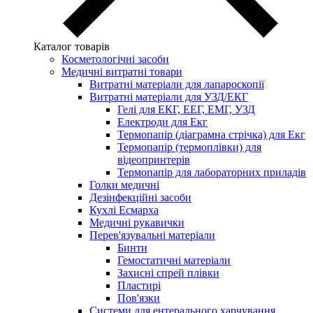
Каталог товарів
Косметологічні засоби
Медичні витратні товари
Витратні матеріали для лапароскопії
Витратні матеріали для УЗД/ЕКГ
Гелі для ЕКГ, ЕЕГ, ЕМГ, УЗД
Електроди для Екг
Термопапір (діаграмна стрічка) для Екг
Термопапір (термоплівки) для
відеопринтерів
Термопапір для лабораторних приладів
Голки медичні
Дезінфекційні засоби
Кухлі Есмарха
Медичні рукавички
Перев'язувальні матеріали
Бинти
Гемостатичні матеріали
Захисні спрей плівки
Пластирі
Пов'язки
Системи для ентерального харчування