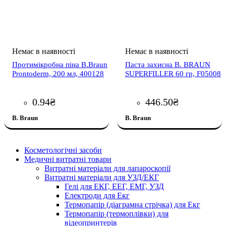
Протимікробна піна B.Braun
Паста захисна B. BRAUN
Prontoderm, 200 мл, 400128
SUPERFILLER 60 гр, F05008
0
.
94
₴
446
.
50
₴
B. Braun
B. Braun
Косметологічні засоби
Медичні витратні товари
Витратні матеріали для лапароскопії
Витратні матеріали для УЗД/ЕКГ
Гелі для ЕКГ, ЕЕГ, ЕМГ, УЗД
Електроди для Екг
Термопапір (діаграмна стрічка) для Екг
Термопапір (термоплівки) для
відеопринтерів