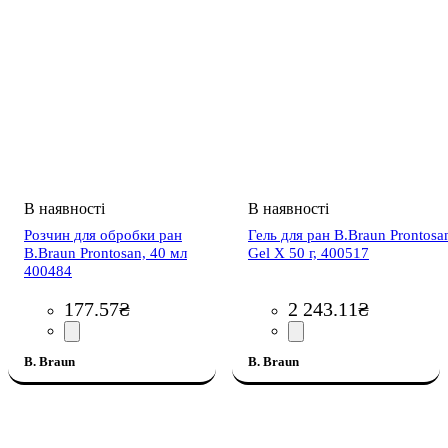
Розчин для обробки ран
Гель для ран B.Braun Prontosa
B.Braun Prontosan, 40 мл
Gel X 50 г, 400517
400484
177
.
57
₴
2 243
.
11
₴
B. Braun
B. Braun