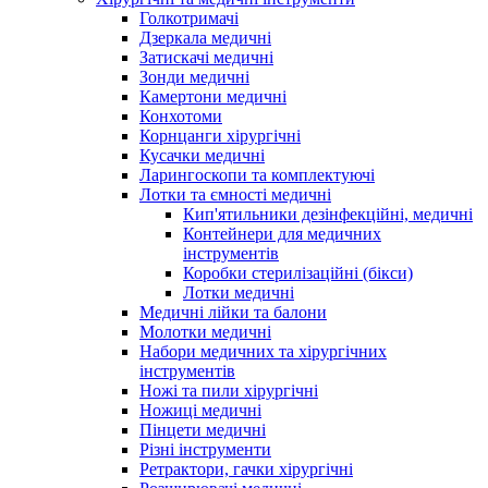
Голкотримачі
Дзеркала медичні
Затискачі медичні
Зонди медичні
Камертони медичні
Конхотоми
Корнцанги хірургічні
Кусачки медичні
Ларингоскопи та комплектуючі
Лотки та ємності медичні
Кип'ятильники дезінфекційні, медичні
Контейнери для медичних
інструментів
Коробки стерилізаційні (бікси)
Лотки медичні
Медичні лійки та балони
Молотки медичні
Набори медичних та хірургічних
інструментів
Ножі та пили хірургічні
Ножиці медичні
Пінцети медичні
Різні інструменти
Ретрактори, гачки хірургічні