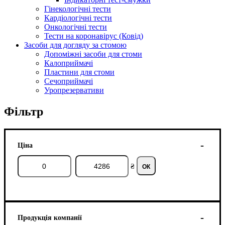
Гінекологічні тести
Кардіологічні тести
Онкологічні тести
Тести на коронавірус (Ковід)
Засоби для догляду за стомою
Допоміжні засоби для стоми
Калоприймачі
Пластини для стоми
Сечоприймачі
Уропрезервативи
Фільтр
Ціна
₴
ОК
Продукція компанії