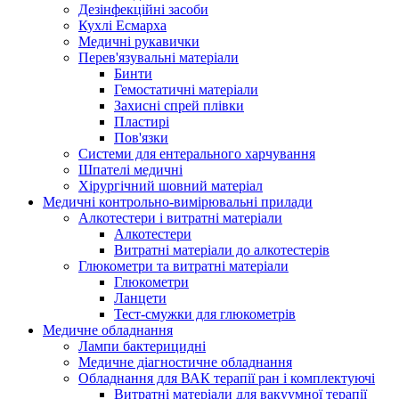
Дезінфекційні засоби
Кухлі Есмарха
Медичні рукавички
Перев'язувальні матеріали
Бинти
Гемостатичні матеріали
Захисні спрей плівки
Пластирі
Пов'язки
Системи для ентерального харчування
Шпателі медичні
Хірургічний шовний матеріал
Медичні контрольно-вимірювальні прилади
Алкотестери і витратні матеріали
Алкотестери
Витратні матеріали до алкотестерів
Глюкометри та витратні матеріали
Глюкометри
Ланцети
Тест-смужки для глюкометрів
Медичне обладнання
Лампи бактерицидні
Медичне діагностичне обладнання
Обладнання для ВАК терапії ран і комплектуючі
Витратні матеріали для вакуумної терапії