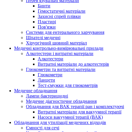
Перев'язувальні матеріали
Бинти
Гемостатичні матеріали
Захисні спрей плівки
Пластирі
Пов'язки
Системи для ентерального харчування
Шпателі медичні
Хірургічний шовний матеріал
Медичні контрольно-вимірювальні прилади
Алкотестери і витратні матеріали
Алкотестери
Витратні матеріали до алкотестерів
Глюкометри та витратні матеріали
Глюкометри
Ланцети
Тест-смужки для глюкометрів
Медичне обладнання
Лампи бактерицидні
Медичне діагностичне обладнання
Обладнання для ВАК терапії ран і комплектуючі
Витратні матеріали для вакуумної терапії
Насоси вакуумної терапії (ВАК)
Обладнання для утилізації медичних відходів
Ємності для сечі