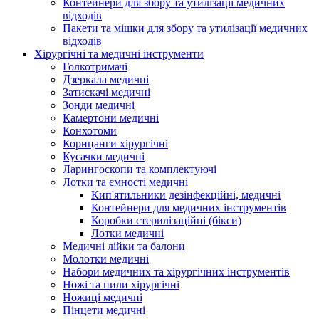
Контейнери для збору та утилізації медичних
відходів
Пакети та мішки для збору та утилізації медичних
відходів
Хірургічні та медичні інструменти
Голкотримачі
Дзеркала медичні
Затискачі медичні
Зонди медичні
Камертони медичні
Конхотоми
Корнцанги хірургічні
Кусачки медичні
Ларингоскопи та комплектуючі
Лотки та ємності медичні
Кип'ятильники дезінфекційні, медичні
Контейнери для медичних інструментів
Коробки стерилізаційні (бікси)
Лотки медичні
Медичні лійки та балони
Молотки медичні
Набори медичних та хірургічних інструментів
Ножі та пили хірургічні
Ножиці медичні
Пінцети медичні