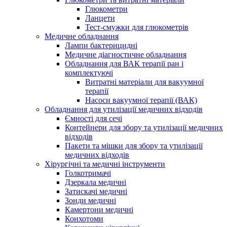
Глюкометри
Ланцети
Тест-смужки для глюкометрів
Медичне обладнання
Лампи бактерицидні
Медичне діагностичне обладнання
Обладнання для ВАК терапії ран і
комплектуючі
Витратні матеріали для вакуумної
терапії
Насоси вакуумної терапії (ВАК)
Обладнання для утилізації медичних відходів
Ємності для сечі
Контейнери для збору та утилізації медичних
відходів
Пакети та мішки для збору та утилізації
медичних відходів
Хірургічні та медичні інструменти
Голкотримачі
Дзеркала медичні
Затискачі медичні
Зонди медичні
Камертони медичні
Конхотоми