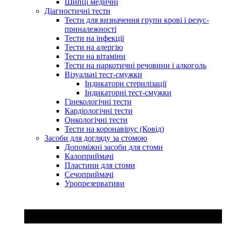
Щипці медичні
Діагностичні тести
Тести для визначення групи крові і резус-
приналежності
Тести на інфекції
Тести на алергію
Тести на вітаміни
Тести на наркотичні речовини і алкоголь
Візуальні тест-смужки
Індикатори стерилізації
Індикаторні тест-смужки
Гінекологічні тести
Кардіологічні тести
Онкологічні тести
Тести на коронавірус (Ковід)
Засоби для догляду за стомою
Допоміжні засоби для стоми
Калоприймачі
Пластини для стоми
Сечоприймачі
Уропрезервативи