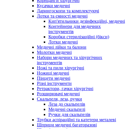
Корнцанги хірургічні
Кусачки медичні
Ларингоскопи та комплектуючі
Лотки та ємності медичні
Кип'ятильники дезінфекційні, медичні
Контейнери для медичних
інструментів
Коробки стерилізаційні (бікси)
Лотки медичні
Медичні лійки та балони
Молотки медичні
Набори медичних та хірургічних
інструментів
Ножі та пили хірургічні
Ножиці медичні
Пінцети медичні
Різні інструменти
Ретрактори, гачки хірургічні
Розширювачі медичні
Скальпеля, леза, ручки
Леза до скальпелів
Медичні скальпелі
Ручки для скальпелів
Трубки аспіраційні та катетери металеві
Шприци медичні багаторазові