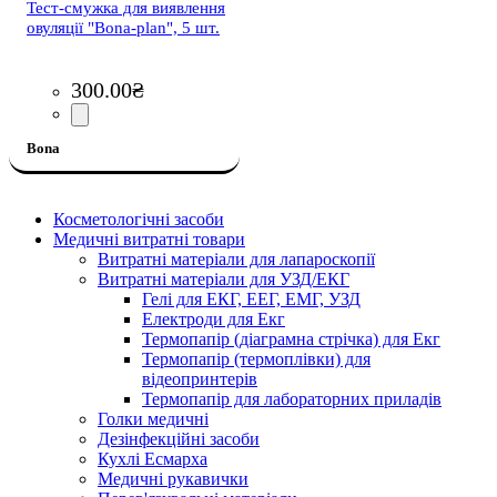
Тест-смужка для виявлення
овуляції "Bona-plan", 5 шт.
300
.
00
₴
Bona
Косметологічні засоби
Медичні витратні товари
Витратні матеріали для лапароскопії
Витратні матеріали для УЗД/ЕКГ
Гелі для ЕКГ, ЕЕГ, ЕМГ, УЗД
Електроди для Екг
Термопапір (діаграмна стрічка) для Екг
Термопапір (термоплівки) для
відеопринтерів
Термопапір для лабораторних приладів
Голки медичні
Дезінфекційні засоби
Кухлі Есмарха
Медичні рукавички