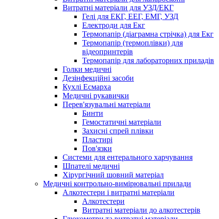
Витратні матеріали для УЗД/ЕКГ
Гелі для ЕКГ, ЕЕГ, ЕМГ, УЗД
Електроди для Екг
Термопапір (діаграмна стрічка) для Екг
Термопапір (термоплівки) для
відеопринтерів
Термопапір для лабораторних приладів
Голки медичні
Дезінфекційні засоби
Кухлі Есмарха
Медичні рукавички
Перев'язувальні матеріали
Бинти
Гемостатичні матеріали
Захисні спрей плівки
Пластирі
Пов'язки
Системи для ентерального харчування
Шпателі медичні
Хірургічний шовний матеріал
Медичні контрольно-вимірювальні прилади
Алкотестери і витратні матеріали
Алкотестери
Витратні матеріали до алкотестерів
Глюкометри та витратні матеріали