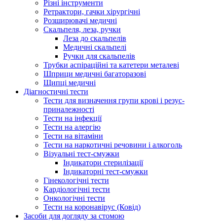
Різні інструменти
Ретрактори, гачки хірургічні
Розширювачі медичні
Скальпеля, леза, ручки
Леза до скальпелів
Медичні скальпелі
Ручки для скальпелів
Трубки аспіраційні та катетери металеві
Шприци медичні багаторазові
Щипці медичні
Діагностичні тести
Тести для визначення групи крові і резус-
приналежності
Тести на інфекції
Тести на алергію
Тести на вітаміни
Тести на наркотичні речовини і алкоголь
Візуальні тест-смужки
Індикатори стерилізації
Індикаторні тест-смужки
Гінекологічні тести
Кардіологічні тести
Онкологічні тести
Тести на коронавірус (Ковід)
Засоби для догляду за стомою