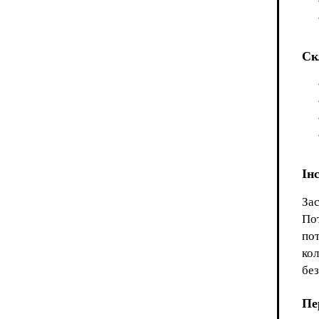
Ск
Ін
Зас
Пот
пот
кол
без
Пе