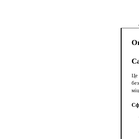
О
Са
Це 
без
міц
Сф