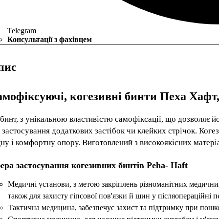
Telegram
Консультації з фахівцем
пис
мофіксуючі, когезивні бинти Пеха Хафт, 
бинт, з унікальною властивістю самофіксації, що дозволяє й
 застосування додаткових застібок чи клейких стрічок. Ког
ну і комфортну опору. Виготовлений з високоякісних матеріа
ера застосування когезивних бинтів Peha- Haft
Медичні установи, з метою закріплень різноманітних медичних з
також для захисту гіпсової пов'язки й шин у післяопераційні п
Тактична медицина, забезпечує захист та підтримку при пошко