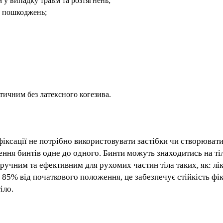
 у випадку травм та розтягнень;
та пошкоджень;
тичним без латексного когезива.
фіксації не потрібно використовувати застібки чи створювати
ення бинтів одне до одного. Бинти можуть знаходитись на тіл
ручним та ефективним для рухомих частин тіла таких, як: лік
о 85% від початкового положення, це забезпечує стійкість фік
іло.