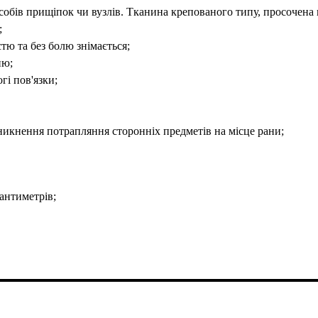
собів прищіпок чи вузлів. Тканина крепованого типу, просочена 
;
стю та без болю знімається;
ню;
гі пов'язки;
уникнення потрапляння сторонніх предметів на місце рани;
антиметрів;