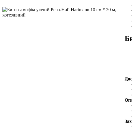
Б
До
Оп
Зах