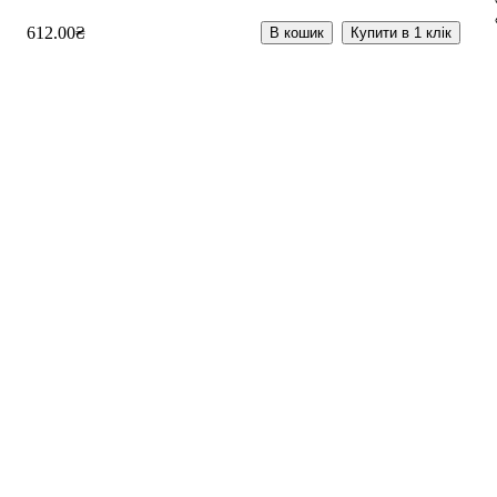
612
.
00
₴
В кошик
Купити в 1 клік