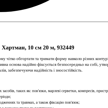
Хартман, 10 см 20 м, 932449
ому чітко обгортати та тримати форму навколо різних контурі
езивна основа надійно фіксується безпосередньо на собі, ут
лів, забезпечуючи надійність і зносостійкість.
асобів, таких як: пов'язки, марлеві серветки, компресів, пристр
еріоди;
дженнях та травмах, а також фіксацію пов'язок;