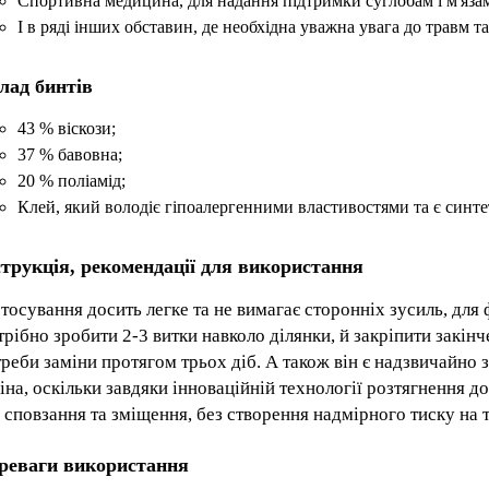
Спортивна медицина, для надання підтримки суглобам і м'язам
І в ряді інших обставин, де необхідна уважна увага до травм 
лад бинтів
43 % віскози;
37 % бавовна;
20 % поліамід;
Клей, який володіє гіпоалергенними властивостями та є синте
струкція, рекомендації для використання
тосування досить легке та не вимагає сторонніх зусиль, для 
рібно зробити 2-3 витки навколо ділянки, й закріпити закінч
реби заміни протягом трьох діб. А також він є надзвичайно з
іна, оскільки завдяки інноваційній технології розтягнення д
 сповзання та зміщення, без створення надмірного тиску на т
реваги використання