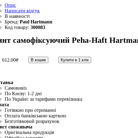
Опис
Написати відгук
Paul Hartmann
300083
инт самофіксуючий Peha-Haft Hartman
612
.
00
₴
В кошик
Купити в 1 клік
ставка
Самовивіз
По Києву: 1-2 дні
По Україні: за тарифами перевізника
лата
Готівкою при отриманні
Оплата банківською карткою
Безготівковий розрахунок
ист споживача
Оригінальна продукція
Офіційна гарантія