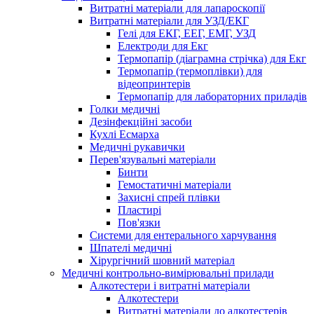
Витратні матеріали для лапароскопії
Витратні матеріали для УЗД/ЕКГ
Гелі для ЕКГ, ЕЕГ, ЕМГ, УЗД
Електроди для Екг
Термопапір (діаграмна стрічка) для Екг
Термопапір (термоплівки) для
відеопринтерів
Термопапір для лабораторних приладів
Голки медичні
Дезінфекційні засоби
Кухлі Есмарха
Медичні рукавички
Перев'язувальні матеріали
Бинти
Гемостатичні матеріали
Захисні спрей плівки
Пластирі
Пов'язки
Системи для ентерального харчування
Шпателі медичні
Хірургічний шовний матеріал
Медичні контрольно-вимірювальні прилади
Алкотестери і витратні матеріали
Алкотестери
Витратні матеріали до алкотестерів