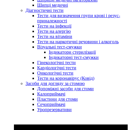
Щипці медичні
Діагностичні тести
Тести для визначення групи крові і резус-
приналежності
Тести на інфекції
Тести на алергію
Тести на вітаміни
Тести на наркотичні речовини і алкоголь
Візуальні тест-смужки
Індикатори стерилізації
Індикаторні тест-смужки
Гінекологічні тести
Кардіологічні тести
Онкологічні тести
Тести на коронавірус (Ковід)
Засоби для догляду за стомою
Допоміжні засоби для стоми
Калоприймачі
Пластини для стоми
Сечоприймачі
Уропрезервативи