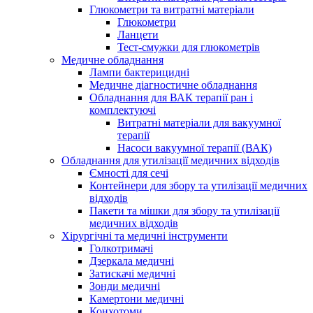
Глюкометри та витратні матеріали
Глюкометри
Ланцети
Тест-смужки для глюкометрів
Медичне обладнання
Лампи бактерицидні
Медичне діагностичне обладнання
Обладнання для ВАК терапії ран і
комплектуючі
Витратні матеріали для вакуумної
терапії
Насоси вакуумної терапії (ВАК)
Обладнання для утилізації медичних відходів
Ємності для сечі
Контейнери для збору та утилізації медичних
відходів
Пакети та мішки для збору та утилізації
медичних відходів
Хірургічні та медичні інструменти
Голкотримачі
Дзеркала медичні
Затискачі медичні
Зонди медичні
Камертони медичні
Конхотоми