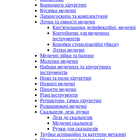
Корнцанги хірургічні
Кусачки медичні
Ларингоскопи та комплектуючі
Лотки та ємності медичні
Кип'ятильники дезінфекційні, медичні
Контейнери для медичних
інструментів
Коробки стерилізаційні (бікси)
Лотки медичні
Медичні лійки та балони
Молотки медичні
Набори медичних та хірургічних
інструментів
Ножі та пили хірургічні
Ножиці медичні
Пінцети медичні
Різні інструменти
Ретрактори, гачки хірургічні
Розширювачі медичні
Скальпеля, леза, ручки
Леза до скальпелів
Медичні скальпелі
Ручки для скальпелів
Трубки аспіраційні та катетери металеві
Шприци медичні багаторазові