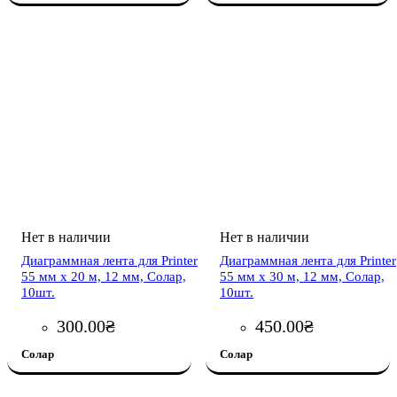
Диаграммная лента для Printer
Диаграммная лента для Printer
55 мм х 20 м, 12 мм, Солар,
55 мм х 30 м, 12 мм, Солар,
10шт.
10шт.
300
.
00
₴
450
.
00
₴
Солар
Солар