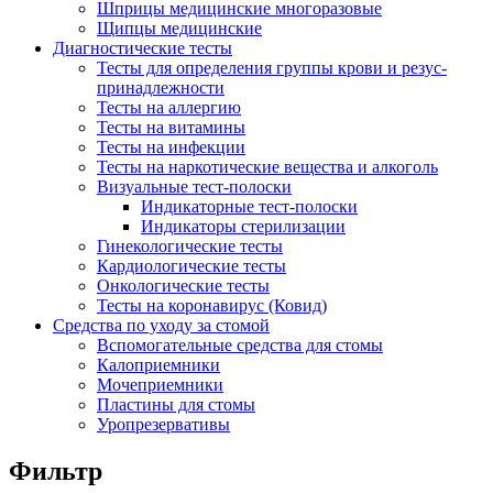
Шприцы медицинские многоразовые
Щипцы медицинские
Диагностические тесты
Тесты для определения группы крови и резус-
принадлежности
Тесты на аллергию
Тесты на витамины
Тесты на инфекции
Тесты на наркотические вещества и алкоголь
Визуальные тест-полоски
Индикаторные тест-полоски
Индикаторы стерилизации
Гинекологические тесты
Кардиологические тесты
Онкологические тесты
Тесты на коронавирус (Ковид)
Средства по уходу за стомой
Вспомогательные средства для стомы
Калоприемники
Мочеприемники
Пластины для стомы
Уропрезервативы
Фильтр