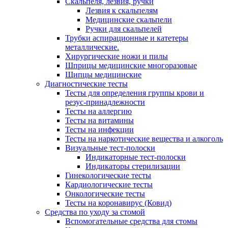
Скальпеля, лезвия, ручки
Лезвия к скальпелям
Медицинские скальпели
Ручки для скальпелей
Трубки аспирационные и катетеры
металлические.
Хирургические ножи и пилы
Шприцы медицинские многоразовые
Щипцы медицинские
Диагностические тесты
Тесты для определения группы крови и
резус-принадлежности
Тесты на аллергию
Тесты на витамины
Тесты на инфекции
Тесты на наркотические вещества и алкоголь
Визуальные тест-полоски
Индикаторные тест-полоски
Индикаторы стерилизации
Гинекологические тесты
Кардиологические тесты
Онкологические тесты
Тесты на коронавирус (Ковид)
Средства по уходу за стомой
Вспомогательные средства для стомы