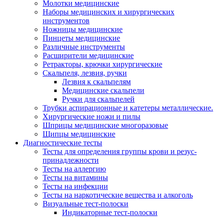
Молотки медицинские
Наборы медицинских и хирургических
инструментов
Ножницы медицинские
Пинцеты медицинские
Различные инструменты
Расширители медицинские
Ретракторы, крючки хирургические
Скальпеля, лезвия, ручки
Лезвия к скальпелям
Медицинские скальпели
Ручки для скальпелей
Трубки аспирационные и катетеры металлические.
Хирургические ножи и пилы
Шприцы медицинские многоразовые
Щипцы медицинские
Диагностические тесты
Тесты для определения группы крови и резус-
принадлежности
Тесты на аллергию
Тесты на витамины
Тесты на инфекции
Тесты на наркотические вещества и алкоголь
Визуальные тест-полоски
Индикаторные тест-полоски