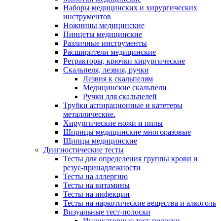
Наборы медицинских и хирургических
инструментов
Ножницы медицинские
Пинцеты медицинские
Различные инструменты
Расширители медицинские
Ретракторы, крючки хирургические
Скальпеля, лезвия, ручки
Лезвия к скальпелям
Медицинские скальпели
Ручки для скальпелей
Трубки аспирационные и катетеры
металлические.
Хирургические ножи и пилы
Шприцы медицинские многоразовые
Щипцы медицинские
Диагностические тесты
Тесты для определения группы крови и
резус-принадлежности
Тесты на аллергию
Тесты на витамины
Тесты на инфекции
Тесты на наркотические вещества и алкоголь
Визуальные тест-полоски
Индикаторные тест-полоски