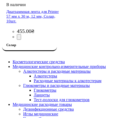
Диаграммная лента для Printer
57 мм х 30 м, 12 мм, Солар,
10шт.
455
.
00
₴
Солар
Косметологические средства
Медицинские контрольно-измерительные приборы
Алкотестеры и расходные материалы
Алкотестеры
Расходные материалы к алкотестерам
Глюкометры и расходные материалы
Глюкометры
Ланцеты
Тест-полоски для глюкометров
Медицинские расходные товары
Дезинфекционные средства
Иглы медицинские