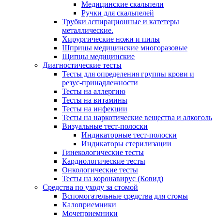
Медицинские скальпели
Ручки для скальпелей
Трубки аспирационные и катетеры
металлические.
Хирургические ножи и пилы
Шприцы медицинские многоразовые
Щипцы медицинские
Диагностические тесты
Тесты для определения группы крови и
резус-принадлежности
Тесты на аллергию
Тесты на витамины
Тесты на инфекции
Тесты на наркотические вещества и алкоголь
Визуальные тест-полоски
Индикаторные тест-полоски
Индикаторы стерилизации
Гинекологические тесты
Кардиологические тесты
Онкологические тесты
Тесты на коронавирус (Ковид)
Средства по уходу за стомой
Вспомогательные средства для стомы
Калоприемники
Мочеприемники