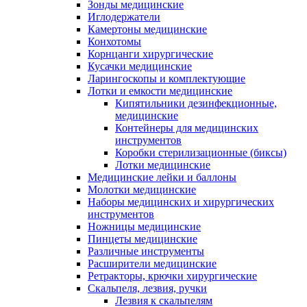
Зонды медицинские
Иглодержатели
Камертоны медицинские
Конхотомы
Корнцанги хирургические
Кусачки медицинские
Ларингоскопы и комплектующие
Лотки и емкости медицинские
Кипятильники дезинфекционные,
медицинские
Контейнеры для медицинских
инструментов
Коробки стерилизационные (биксы)
Лотки медицинские
Медицинские лейки и баллоны
Молотки медицинские
Наборы медицинских и хирургических
инструментов
Ножницы медицинские
Пинцеты медицинские
Различные инструменты
Расширители медицинские
Ретракторы, крючки хирургические
Скальпеля, лезвия, ручки
Лезвия к скальпелям