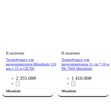
Термобумага для
Термобумага для
видеопринтеров Mitsubishi 110
видеопринтеров 11 см * 10 м
мм х 22 м CK700
PK 700S Mitsubishi
2 355
.
00
₴
1 410
.
00
₴
Mitsubishi
Mitsubishi