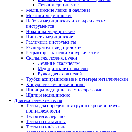
Лотки медицинские
Медицинские лейки и баллоны
Молотки медицинские
Наборы медицинских и хирургических
инструментов
Ножницы медицинские
Пинцеты медицинские
Различные инструменты
Расширители медицинские
Ретракторы, крючки хирургические
Скальпеля, лезвия, ручки
Лезвия к скальпелям
Медицинские скальпели
Ручки для скальпелей
Трубки аспирационные и катетеры металлические.
Хирургические ножи и пилы
Шприцы медицинские многоразовые
Щипцы медицинские
Диагностические тесты
Тесты для определения группы крови и резус-
принадлежности
Тесты на аллергию
Тесты на витамины
Тесты на инфекции