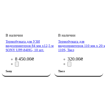
Термобумага для УЗИ
Термобумага для
видеопринтеров 84 мм x12,5 м
видеопринтеров 110 мм x 20 
SONY UPP-84HG, 10 шт.
110S, Твел
8 450
.
00
₴
320
.
00
₴
Sony
Твел