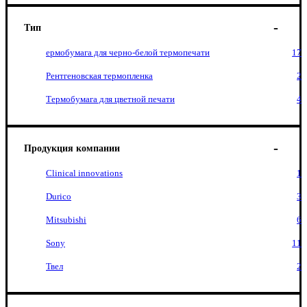
Тип
ермобумага для черно-белой термопечати
17
Рентгеновская термопленка
2
Термобумага для цветной печати
4
Продукция компании
Clinical innovations
1
Durico
3
Mitsubishi
6
Sony
11
Твел
2