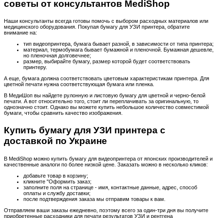
советы от консультантов MediShop
Наши консультанты всегда готовы помочь с выбором расходных материалов или
медицинского оборудования. Покупая бумагу для УЗИ принтера, обратите
внимание на:
тип видеопринтера, бумага бывает разной, в зависимости от типа принтера;
материал, термобумага бывает бумажной и пленочной. Бумажная дешевле,
но пленочная долговечнее;
размер, выбирайте бумагу, размер которой будет соответствовать
принтеру.
А еще, бумага должна соответствовать цветовым характеристикам принтера. Для
цветной печати нужна соответствующая бумага или пленка.
В МедиШоп вы найдете рулонную и листовую бумагу для цветной и черно-белой
печати. А вот относительно того, стоит ли переплачивать за оригинальную, то
однозначно стоит. Однако вы можете купить небольшое количество совместимой
бумаги, чтобы сравнить качество изображения.
Купить бумагу для УЗИ принтера с
доставкой по Украине
В MediShop можно купить бумагу для видеопринтера от японских производителей и
качественные аналоги по более низкой цене. Заказать можно в несколько кликов:
добавьте товар в корзину;
кликните "Оформить заказ;
заполните поля на странице - имя, контактные данные, адрес, способ
оплаты и службу доставки;
после подтверждения заказа мы отправим товары к вам.
Отправляем ваши заказы ежедневно, поэтому всего за один-три дня вы получите
приобретенные расходники для печати результатов УЗИ и рентгена