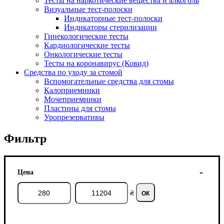
Тесты на наркотические вещества и алкоголь
Визуальные тест-полоски
Индикаторные тест-полоски
Индикаторы стерилизации
Гинекологические тесты
Кардиологические тесты
Онкологические тесты
Тесты на коронавирус (Ковид)
Средства по уходу за стомой
Вспомогательные средства для стомы
Калоприемники
Мочеприемники
Пластины для стомы
Уропрезервативы
Фильтр
Цена
₴
ОК