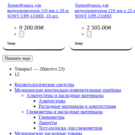
Термобумага для
Термобумага для
видеопринтеров 110 мм x 20 м
видеопринтеров 210 мм х 25 
SONY UPP-110HD, 10 шт.
SONY UPP-210HD
9 200
.
00
₴
2 505
.
00
₴
Sony
Sony
Показать еще
Товары
1 —
20
(всего 23)
1
2
Косметологические средства
Медицинские контрольно-измерительные приборы
Алкотестеры и расходные материалы
Алкотестеры
Расходные материалы к алкотестерам
Глюкометры и расходные материалы
Глюкометры
Ланцеты
Тест-полоски для глюкометров
Медицинские расходные товары