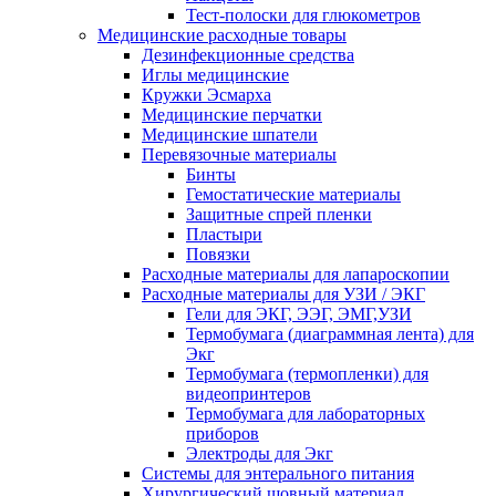
Тест-полоски для глюкометров
Медицинские расходные товары
Дезинфекционные средства
Иглы медицинские
Кружки Эсмарха
Медицинские перчатки
Медицинские шпатели
Перевязочные материалы
Бинты
Гемостатические материалы
Защитные спрей пленки
Пластыри
Повязки
Расходные материалы для лапароскопии
Расходные материалы для УЗИ / ЭКГ
Гели для ЭКГ, ЭЭГ, ЭМГ,УЗИ
Термобумага (диаграммная лента) для
Экг
Термобумага (термопленки) для
видеопринтеров
Термобумага для лабораторных
приборов
Электроды для Экг
Системы для энтерального питания
Хирургический шовный материал