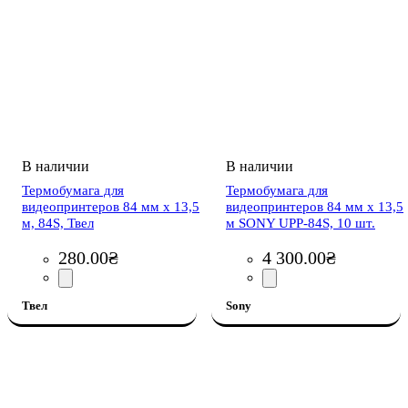
Термобумага для
Термобумага для
видеопринтеров 84 мм x 13,5
видеопринтеров 84 мм x 13,5
м, 84S, Твел
м SONY UPP-84S, 10 шт.
280
.
00
₴
4 300
.
00
₴
Твел
Sony