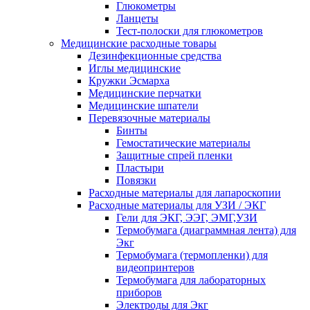
Глюкометры
Ланцеты
Тест-полоски для глюкометров
Медицинские расходные товары
Дезинфекционные средства
Иглы медицинские
Кружки Эсмарха
Медицинские перчатки
Медицинские шпатели
Перевязочные материалы
Бинты
Гемостатические материалы
Защитные спрей пленки
Пластыри
Повязки
Расходные материалы для лапароскопии
Расходные материалы для УЗИ / ЭКГ
Гели для ЭКГ, ЭЭГ, ЭМГ,УЗИ
Термобумага (диаграммная лента) для
Экг
Термобумага (термопленки) для
видеопринтеров
Термобумага для лабораторных
приборов
Электроды для Экг