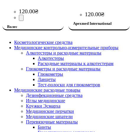
120
.
00
₴
120
.
00
₴
Apexmed International
Волес
Косметологические средства
Медицинские контрольно-измерительные приборы
Алкотестеры и расходные материалы
Алкотестеры
Расходные материалы к алкотестерам
Глюкометры и расходные материалы
Глюкометры
Ланцеты
Тест-полоски для глюкометров
Медицинские расходные товары
Дезинфекционные средства
Иглы медицинские
Кружки Эсмарха
Медицинские перчатки
Медицинские шпатели
Перевязочные материалы
Бинты