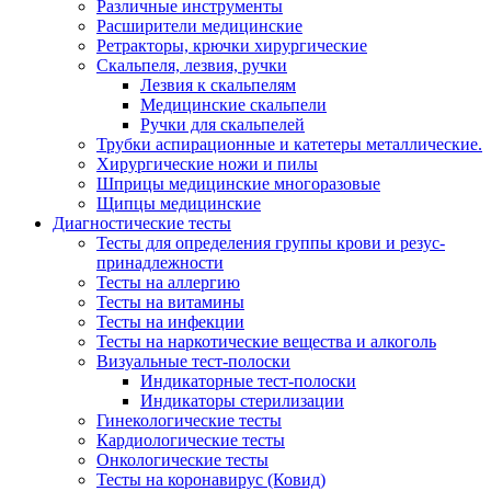
Различные инструменты
Расширители медицинские
Ретракторы, крючки хирургические
Скальпеля, лезвия, ручки
Лезвия к скальпелям
Медицинские скальпели
Ручки для скальпелей
Трубки аспирационные и катетеры металлические.
Хирургические ножи и пилы
Шприцы медицинские многоразовые
Щипцы медицинские
Диагностические тесты
Тесты для определения группы крови и резус-
принадлежности
Тесты на аллергию
Тесты на витамины
Тесты на инфекции
Тесты на наркотические вещества и алкоголь
Визуальные тест-полоски
Индикаторные тест-полоски
Индикаторы стерилизации
Гинекологические тесты
Кардиологические тесты
Онкологические тесты
Тесты на коронавирус (Ковид)