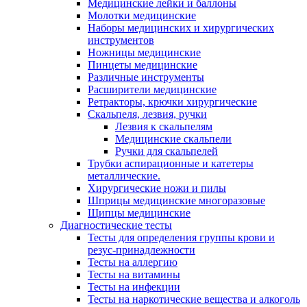
Медицинские лейки и баллоны
Молотки медицинские
Наборы медицинских и хирургических
инструментов
Ножницы медицинские
Пинцеты медицинские
Различные инструменты
Расширители медицинские
Ретракторы, крючки хирургические
Скальпеля, лезвия, ручки
Лезвия к скальпелям
Медицинские скальпели
Ручки для скальпелей
Трубки аспирационные и катетеры
металлические.
Хирургические ножи и пилы
Шприцы медицинские многоразовые
Щипцы медицинские
Диагностические тесты
Тесты для определения группы крови и
резус-принадлежности
Тесты на аллергию
Тесты на витамины
Тесты на инфекции
Тесты на наркотические вещества и алкоголь