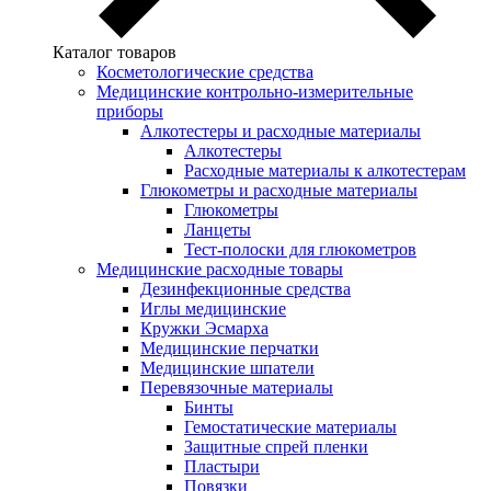
Каталог товаров
Косметологические средства
Медицинские контрольно-измерительные
приборы
Алкотестеры и расходные материалы
Алкотестеры
Расходные материалы к алкотестерам
Глюкометры и расходные материалы
Глюкометры
Ланцеты
Тест-полоски для глюкометров
Медицинские расходные товары
Дезинфекционные средства
Иглы медицинские
Кружки Эсмарха
Медицинские перчатки
Медицинские шпатели
Перевязочные материалы
Бинты
Гемостатические материалы
Защитные спрей пленки
Пластыри
Повязки