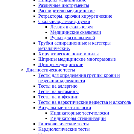
Различные инструменты
Расширители медицинские
Ретракторы, крючки хирургические
Скальпеля, лезвия, ручки
Лезвия к скальпелям
Медицинские скальпели
Ручки для скальпелей
Трубки аспирационные и катетеры
металлические.
Хирургические ножи и пилы
Шприцы медицинские многоразовые
Щипцы медицинские
Диагностические тесты
Тесты для определения группы крови и
резус-принадлежности
Тесты на аллергию
Тесты на витамины
Тесты на инфекции
Тесты на наркотические вещества и алкоголь
Визуальные тест-полоски
Индикаторные тест-полоски
Индикаторы стерилизации
Гинекологические тесты
Кардиологические тесты