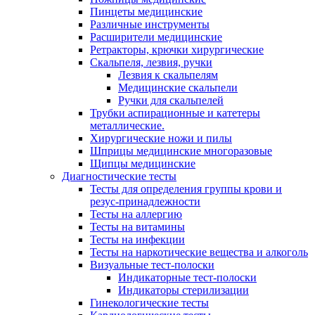
Пинцеты медицинские
Различные инструменты
Расширители медицинские
Ретракторы, крючки хирургические
Скальпеля, лезвия, ручки
Лезвия к скальпелям
Медицинские скальпели
Ручки для скальпелей
Трубки аспирационные и катетеры
металлические.
Хирургические ножи и пилы
Шприцы медицинские многоразовые
Щипцы медицинские
Диагностические тесты
Тесты для определения группы крови и
резус-принадлежности
Тесты на аллергию
Тесты на витамины
Тесты на инфекции
Тесты на наркотические вещества и алкоголь
Визуальные тест-полоски
Индикаторные тест-полоски
Индикаторы стерилизации
Гинекологические тесты