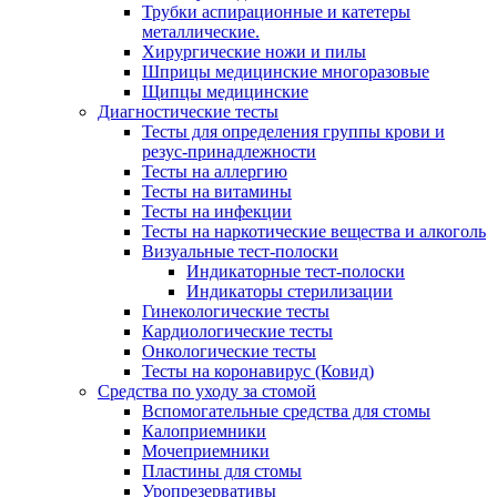
Трубки аспирационные и катетеры
металлические.
Хирургические ножи и пилы
Шприцы медицинские многоразовые
Щипцы медицинские
Диагностические тесты
Тесты для определения группы крови и
резус-принадлежности
Тесты на аллергию
Тесты на витамины
Тесты на инфекции
Тесты на наркотические вещества и алкоголь
Визуальные тест-полоски
Индикаторные тест-полоски
Индикаторы стерилизации
Гинекологические тесты
Кардиологические тесты
Онкологические тесты
Тесты на коронавирус (Ковид)
Средства по уходу за стомой
Вспомогательные средства для стомы
Калоприемники
Мочеприемники
Пластины для стомы
Уропрезервативы