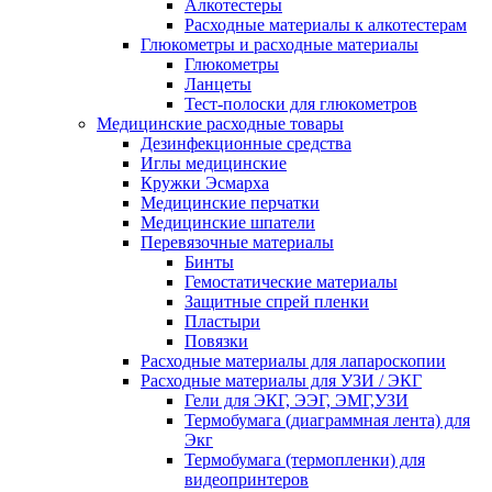
Алкотестеры
Расходные материалы к алкотестерам
Глюкометры и расходные материалы
Глюкометры
Ланцеты
Тест-полоски для глюкометров
Медицинские расходные товары
Дезинфекционные средства
Иглы медицинские
Кружки Эсмарха
Медицинские перчатки
Медицинские шпатели
Перевязочные материалы
Бинты
Гемостатические материалы
Защитные спрей пленки
Пластыри
Повязки
Расходные материалы для лапароскопии
Расходные материалы для УЗИ / ЭКГ
Гели для ЭКГ, ЭЭГ, ЭМГ,УЗИ
Термобумага (диаграммная лента) для
Экг
Термобумага (термопленки) для
видеопринтеров