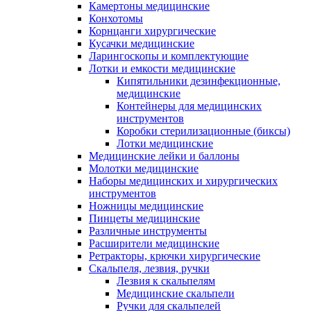
Камертоны медицинские
Конхотомы
Корнцанги хирургические
Кусачки медицинские
Ларингоскопы и комплектующие
Лотки и емкости медицинские
Кипятильники дезинфекционные,
медицинские
Контейнеры для медицинских
инструментов
Коробки стерилизационные (биксы)
Лотки медицинские
Медицинские лейки и баллоны
Молотки медицинские
Наборы медицинских и хирургических
инструментов
Ножницы медицинские
Пинцеты медицинские
Различные инструменты
Расширители медицинские
Ретракторы, крючки хирургические
Скальпеля, лезвия, ручки
Лезвия к скальпелям
Медицинские скальпели
Ручки для скальпелей