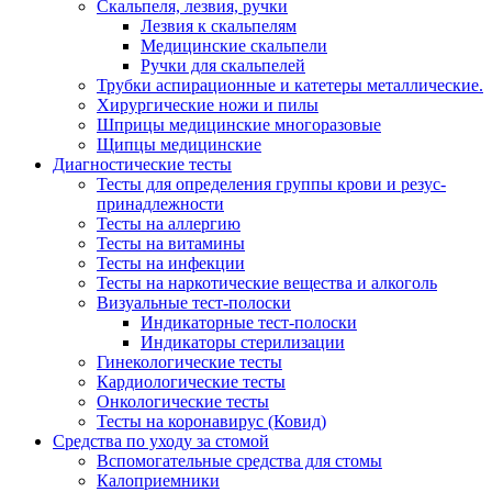
Скальпеля, лезвия, ручки
Лезвия к скальпелям
Медицинские скальпели
Ручки для скальпелей
Трубки аспирационные и катетеры металлические.
Хирургические ножи и пилы
Шприцы медицинские многоразовые
Щипцы медицинские
Диагностические тесты
Тесты для определения группы крови и резус-
принадлежности
Тесты на аллергию
Тесты на витамины
Тесты на инфекции
Тесты на наркотические вещества и алкоголь
Визуальные тест-полоски
Индикаторные тест-полоски
Индикаторы стерилизации
Гинекологические тесты
Кардиологические тесты
Онкологические тесты
Тесты на коронавирус (Ковид)
Средства по уходу за стомой
Вспомогательные средства для стомы
Калоприемники