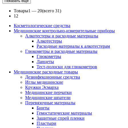
Показать еще
Товары
1 —
20
(всего 31)
1
2
Косметологические средства
Медицинские контрольно-измерительные приборы
Алкотестеры и расходные материалы
Алкотестеры
Расходные материалы к алкотестерам
Глюкометры и расходные материалы
Глюкометры
Ланцеты
Тест-полоски для глюкометров
Медицинские расходные товары
Дезинфекционные средства
Иглы медицинские
Кружки Эсмарха
Медицинские перчатки
Медицинские шпатели
Перевязочные материалы
Бинты
Гемостатические материалы
Защитные спрей пленки
Пластыри