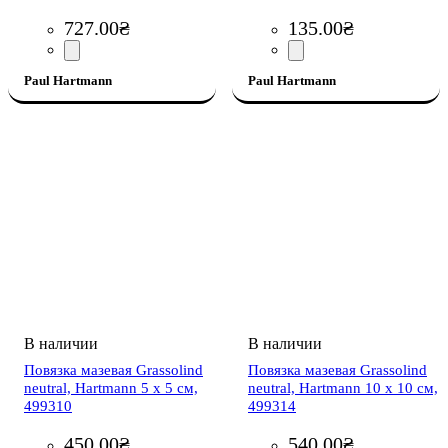
727
.
00
₴
135
.
00
₴
Paul Hartmann
Paul Hartmann
Повязка мазевая Grassolind
Повязка мазевая Grassolind
neutral, Hartmann 5 х 5 см,
neutral, Hartmann 10 х 10 см,
499310
499314
450
.
00
₴
540
.
00
₴