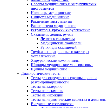
Наборы медицинских и хирургических
инструментов
Ножницы медицинские
Пинцеты медицинские
Различные инструменты
Расширители медицинские
Ретракторы, крючки хирургические
Скальпеля, лезвия, ручки
Лезвия к скальпелям
Медицинские скальпели
Ручки для скальпелей
Трубки аспирационные и катетеры
металлические.
Хирургические ножи и пилы
Шприцы медицинские многоразовые
Щипцы медицинские
Диагностические тесты
Тесты для определения группы крови и
резус-принадлежности
Тесты на аллергию
Тесты на витамины
Тесты на инфекции
Тесты на наркотические вещества и алкоголь
Визуальные тест-полоски