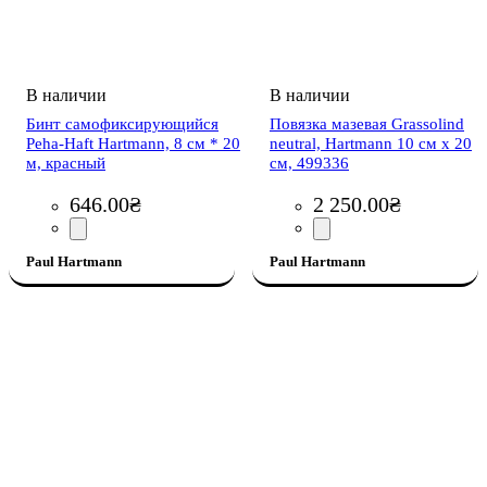
Бинт самофиксирующийся
Повязка мазевая Grassolind
Peha-Haft Hartmann, 8 см * 20
neutral, Hartmann 10 см х 20
м, красный
см, 499336
646
.
00
₴
2 250
.
00
₴
Paul Hartmann
Paul Hartmann