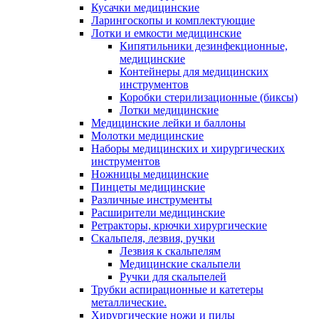
Кусачки медицинские
Ларингоскопы и комплектующие
Лотки и емкости медицинские
Кипятильники дезинфекционные,
медицинские
Контейнеры для медицинских
инструментов
Коробки стерилизационные (биксы)
Лотки медицинские
Медицинские лейки и баллоны
Молотки медицинские
Наборы медицинских и хирургических
инструментов
Ножницы медицинские
Пинцеты медицинские
Различные инструменты
Расширители медицинские
Ретракторы, крючки хирургические
Скальпеля, лезвия, ручки
Лезвия к скальпелям
Медицинские скальпели
Ручки для скальпелей
Трубки аспирационные и катетеры
металлические.
Хирургические ножи и пилы