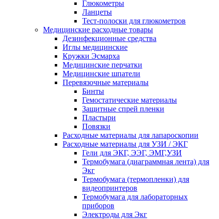
Глюкометры
Ланцеты
Тест-полоски для глюкометров
Медицинские расходные товары
Дезинфекционные средства
Иглы медицинские
Кружки Эсмарха
Медицинские перчатки
Медицинские шпатели
Перевязочные материалы
Бинты
Гемостатические материалы
Защитные спрей пленки
Пластыри
Повязки
Расходные материалы для лапароскопии
Расходные материалы для УЗИ / ЭКГ
Гели для ЭКГ, ЭЭГ, ЭМГ,УЗИ
Термобумага (диаграммная лента) для
Экг
Термобумага (термопленки) для
видеопринтеров
Термобумага для лабораторных
приборов
Электроды для Экг