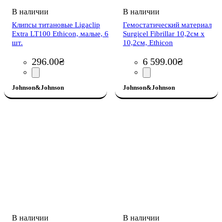
Клипсы титановые Ligaclip
Гемостатический материал
Extra LT100 Ethicon, малые, 6
Surgicel Fibrillar 10,2см х
шт.
10,2см, Ethicon
296
.
00
₴
6 599
.
00
₴
Johnson&Johnson
Johnson&Johnson