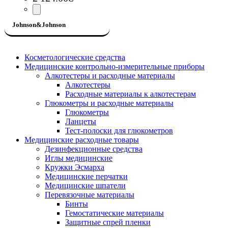
Johnson&Johnson
Косметологические средства
Медицинские контрольно-измерительные приборы
Алкотестеры и расходные материалы
Алкотестеры
Расходные материалы к алкотестерам
Глюкометры и расходные материалы
Глюкометры
Ланцеты
Тест-полоски для глюкометров
Медицинские расходные товары
Дезинфекционные средства
Иглы медицинские
Кружки Эсмарха
Медицинские перчатки
Медицинские шпатели
Перевязочные материалы
Бинты
Гемостатические материалы
Защитные спрей пленки