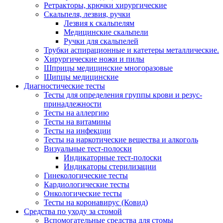
Ретракторы, крючки хирургические
Скальпеля, лезвия, ручки
Лезвия к скальпелям
Медицинские скальпели
Ручки для скальпелей
Трубки аспирационные и катетеры металлические.
Хирургические ножи и пилы
Шприцы медицинские многоразовые
Щипцы медицинские
Диагностические тесты
Тесты для определения группы крови и резус-
принадлежности
Тесты на аллергию
Тесты на витамины
Тесты на инфекции
Тесты на наркотические вещества и алкоголь
Визуальные тест-полоски
Индикаторные тест-полоски
Индикаторы стерилизации
Гинекологические тесты
Кардиологические тесты
Онкологические тесты
Тесты на коронавирус (Ковид)
Средства по уходу за стомой
Вспомогательные средства для стомы