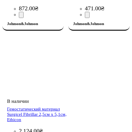
872
.
00
₴
471
.
00
₴
Johnson&Johnson
Johnson&Johnson
Гемостатический материал
Surgicel Fibrillar 2,5см х 5,1см,
Ethicon
2 124
.
00
₴