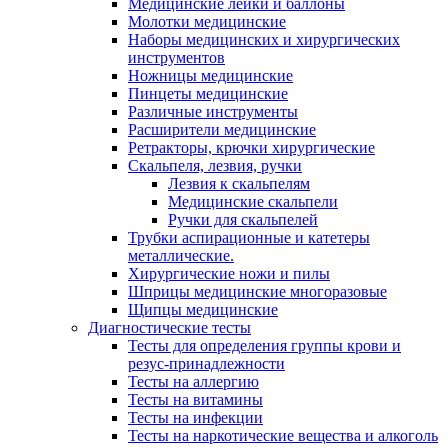
Медицинские лейки и баллоны
Молотки медицинские
Наборы медицинских и хирургических
инструментов
Ножницы медицинские
Пинцеты медицинские
Различные инструменты
Расширители медицинские
Ретракторы, крючки хирургические
Скальпеля, лезвия, ручки
Лезвия к скальпелям
Медицинские скальпели
Ручки для скальпелей
Трубки аспирационные и катетеры
металлические.
Хирургические ножи и пилы
Шприцы медицинские многоразовые
Щипцы медицинские
Диагностические тесты
Тесты для определения группы крови и
резус-принадлежности
Тесты на аллергию
Тесты на витамины
Тесты на инфекции
Тесты на наркотические вещества и алкоголь