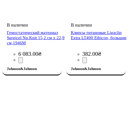
Гемостатический материал
Клипсы титановые Ligaclip
Surgicel Nu Knit 15,2 см х 22,9
Extra LT400 Ethicon, большие
см,1946M
6 083
.
00
₴
382
.
00
₴
Johnson&Johnson
Johnson&Johnson