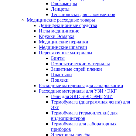
Глюкометры
Ланцеты
Тест-полоски для глюкометров
Медицинские расходные товары
Дезинфекционные средства
Иглы медицинские
Кружки Эсмарха
Медицинские перчатки
Медицинские шпатели
Перевязочные материалы
Бинты
Гемостатические материалы
Защитные спрей пленки
Пластыри
Повязки
Расходные материалы для лапароскопии
Расходные материалы для УЗИ / ЭКГ
Гели для ЭКГ, ЭЭГ, ЭМГ,УЗИ
Термобумага (диаграммная лента) для
Экг
Термобумага (термопленки) для
видеопринтеров
Термобумага для лабораторных
приборов
Электроды для Экг