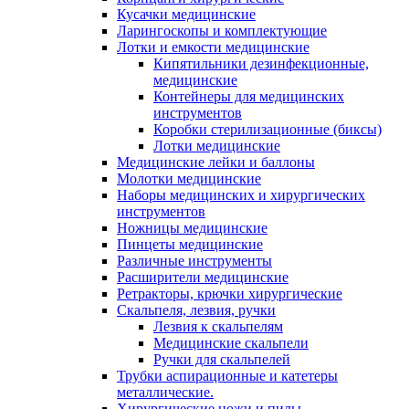
Кусачки медицинские
Ларингоскопы и комплектующие
Лотки и емкости медицинские
Кипятильники дезинфекционные,
медицинские
Контейнеры для медицинских
инструментов
Коробки стерилизационные (биксы)
Лотки медицинские
Медицинские лейки и баллоны
Молотки медицинские
Наборы медицинских и хирургических
инструментов
Ножницы медицинские
Пинцеты медицинские
Различные инструменты
Расширители медицинские
Ретракторы, крючки хирургические
Скальпеля, лезвия, ручки
Лезвия к скальпелям
Медицинские скальпели
Ручки для скальпелей
Трубки аспирационные и катетеры
металлические.
Хирургические ножи и пилы