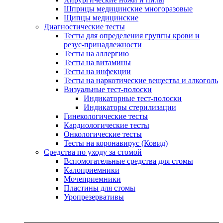
Шприцы медицинские многоразовые
Щипцы медицинские
Диагностические тесты
Тесты для определения группы крови и
резус-принадлежности
Тесты на аллергию
Тесты на витамины
Тесты на инфекции
Тесты на наркотические вещества и алкоголь
Визуальные тест-полоски
Индикаторные тест-полоски
Индикаторы стерилизации
Гинекологические тесты
Кардиологические тесты
Онкологические тесты
Тесты на коронавирус (Ковид)
Средства по уходу за стомой
Вспомогательные средства для стомы
Калоприемники
Мочеприемники
Пластины для стомы
Уропрезервативы