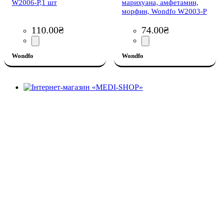
W2006-P,1 шт
марихуана, амфетамин,
морфин, Wondfo W2003-P
110
.
00
₴
74
.
00
₴
Wondfo
Wondfo