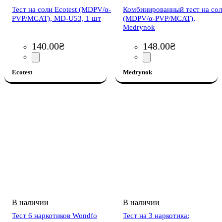
Тест на соли Ecotest (MDPV/α-
Комбинированный тест на со
PVP/MCAT), MD-U53, 1 шт
(MDPV/α-PVP/MCAT),
Medrynok
140
.
00
₴
148
.
00
₴
Ecotest
Medrynok
Тест 6 наркотиков Wondfo
Тест на 3 наркотика: