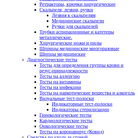
Ретракторы, крючки хирургические
Скальпеля, лезвия, ручки
Лезвия к скальпелям
Медицинские скальпели
Ручки для скальпелей
Трубки аспирационные и катетеры
металлические.
Хирургические ножи и пилы
Шприцы медицинские многоразовые
Щипцы медицинские
Диагностические тесты
Тесты для определения группы крови и
резус-принадлежности
Тесты на аллергию
Тесты на витамины
Тесты на инфекции
Тесты на наркотические вещества и алкоголь
Визуальные тест-полоски
Индикаторные тест-полоски
Индикаторы стерилизации
Гинекологические тесты
Кардиологические тесты
Онкологические тесты
Тесты на коронавирус (Ковид)
Средства по уходу за стомой