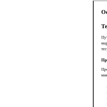
О
Т
Пу
ма
те
Пр
Пр
ми