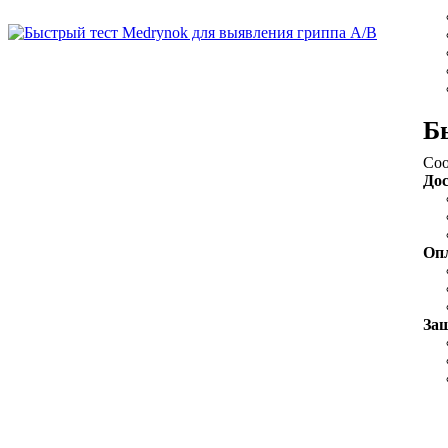
Б
Соо
До
Оп
За