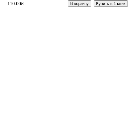
110
.
00
₴
В корзину
Купить в 1 клик