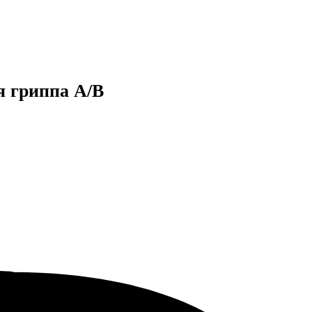
я гриппа A/B