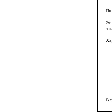
По
Эт
за
Ха
В с