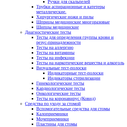
Ручки для скальпелей
Трубки аспирационные и катетеры
металлические.
Хирургические ножи и пилы
Шприцы медицинские многоразовые
Щипцы медицинские
Диагностические тесты
Тесты для определения группы крови и
резус-принадлежности
Тесты на аллергию
Тесты на витамины
Тесты на инфекции
Тесты на наркотические вещества и алкоголь
Визуальные тест-полоски
Индикаторные тест-полоски
Индикаторы стерилизации
Гинекологические тесты
Кардиологические тесты
Онкологические тесты
Тесты на коронавирус (Ковид)
Средства по уходу за стомой
Вспомогательные средства для стомы
Калоприемники
Мочеприемники
Пластины для стомы