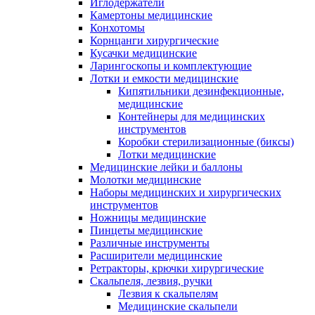
Иглодержатели
Камертоны медицинские
Конхотомы
Корнцанги хирургические
Кусачки медицинские
Ларингоскопы и комплектующие
Лотки и емкости медицинские
Кипятильники дезинфекционные,
медицинские
Контейнеры для медицинских
инструментов
Коробки стерилизационные (биксы)
Лотки медицинские
Медицинские лейки и баллоны
Молотки медицинские
Наборы медицинских и хирургических
инструментов
Ножницы медицинские
Пинцеты медицинские
Различные инструменты
Расширители медицинские
Ретракторы, крючки хирургические
Скальпеля, лезвия, ручки
Лезвия к скальпелям
Медицинские скальпели