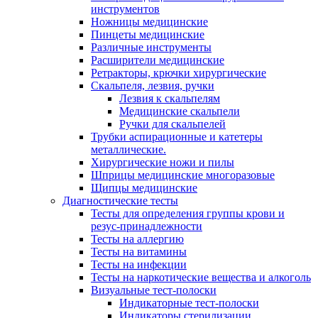
инструментов
Ножницы медицинские
Пинцеты медицинские
Различные инструменты
Расширители медицинские
Ретракторы, крючки хирургические
Скальпеля, лезвия, ручки
Лезвия к скальпелям
Медицинские скальпели
Ручки для скальпелей
Трубки аспирационные и катетеры
металлические.
Хирургические ножи и пилы
Шприцы медицинские многоразовые
Щипцы медицинские
Диагностические тесты
Тесты для определения группы крови и
резус-принадлежности
Тесты на аллергию
Тесты на витамины
Тесты на инфекции
Тесты на наркотические вещества и алкоголь
Визуальные тест-полоски
Индикаторные тест-полоски
Индикаторы стерилизации