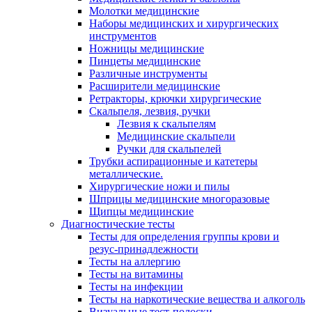
Молотки медицинские
Наборы медицинских и хирургических
инструментов
Ножницы медицинские
Пинцеты медицинские
Различные инструменты
Расширители медицинские
Ретракторы, крючки хирургические
Скальпеля, лезвия, ручки
Лезвия к скальпелям
Медицинские скальпели
Ручки для скальпелей
Трубки аспирационные и катетеры
металлические.
Хирургические ножи и пилы
Шприцы медицинские многоразовые
Щипцы медицинские
Диагностические тесты
Тесты для определения группы крови и
резус-принадлежности
Тесты на аллергию
Тесты на витамины
Тесты на инфекции
Тесты на наркотические вещества и алкоголь
Визуальные тест-полоски