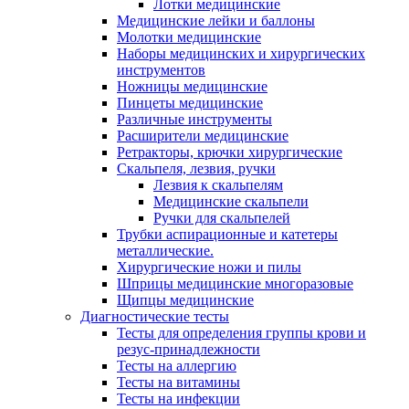
Лотки медицинские
Медицинские лейки и баллоны
Молотки медицинские
Наборы медицинских и хирургических
инструментов
Ножницы медицинские
Пинцеты медицинские
Различные инструменты
Расширители медицинские
Ретракторы, крючки хирургические
Скальпеля, лезвия, ручки
Лезвия к скальпелям
Медицинские скальпели
Ручки для скальпелей
Трубки аспирационные и катетеры
металлические.
Хирургические ножи и пилы
Шприцы медицинские многоразовые
Щипцы медицинские
Диагностические тесты
Тесты для определения группы крови и
резус-принадлежности
Тесты на аллергию
Тесты на витамины
Тесты на инфекции