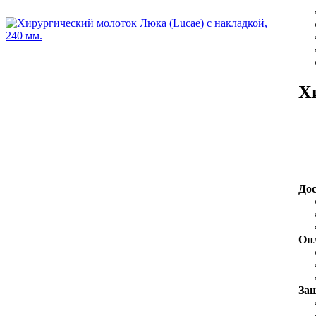
Х
До
Оп
За