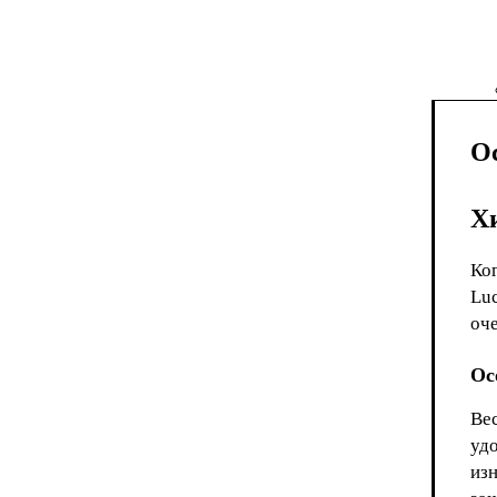
О
Х
Ко
Lu
оче
Ос
Вес
уд
изн