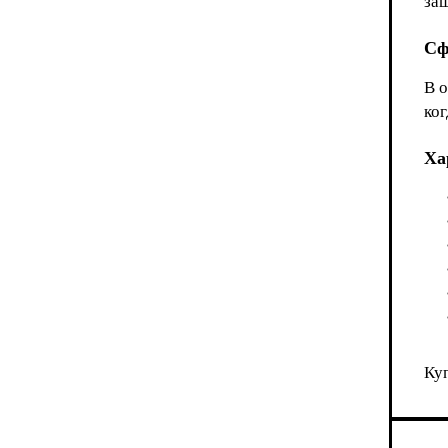
за
Сф
В о
ко
Ха
Ку