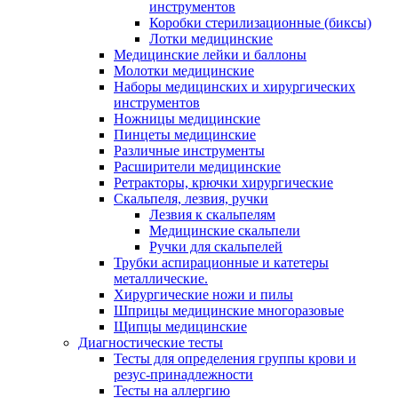
инструментов
Коробки стерилизационные (биксы)
Лотки медицинские
Медицинские лейки и баллоны
Молотки медицинские
Наборы медицинских и хирургических
инструментов
Ножницы медицинские
Пинцеты медицинские
Различные инструменты
Расширители медицинские
Ретракторы, крючки хирургические
Скальпеля, лезвия, ручки
Лезвия к скальпелям
Медицинские скальпели
Ручки для скальпелей
Трубки аспирационные и катетеры
металлические.
Хирургические ножи и пилы
Шприцы медицинские многоразовые
Щипцы медицинские
Диагностические тесты
Тесты для определения группы крови и
резус-принадлежности
Тесты на аллергию