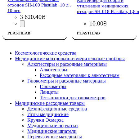
Контейнер для сбора и
отходов SH-100 Plastilab, 10 л.,
утилизации медицинских
10 шт.
отходов SH-018 Plastilab, 1,8 л
3 620
.
40
₴
10
.
00
₴
PLASTILAB
PLASTILAB
Косметологические средства
Медицинские контрольно-измерительные приборы
Алкотестеры и расходные материалы
Алкотестеры
Расходные материалы к алкотестерам
Глюкометры и расходные материалы
Глюкометры
Ланцеты
Тест-полоски для глюкометров
Медицинские расходные товары
Дезинфекционные средства
Иглы медицинские
Кружки Эсмарха
Медицинские перчатки
Медицинские шпатели
Перевязочные материалы