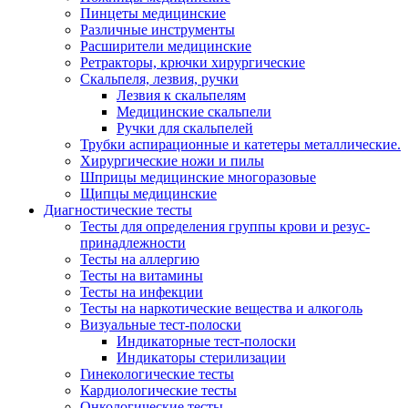
Пинцеты медицинские
Различные инструменты
Расширители медицинские
Ретракторы, крючки хирургические
Скальпеля, лезвия, ручки
Лезвия к скальпелям
Медицинские скальпели
Ручки для скальпелей
Трубки аспирационные и катетеры металлические.
Хирургические ножи и пилы
Шприцы медицинские многоразовые
Щипцы медицинские
Диагностические тесты
Тесты для определения группы крови и резус-
принадлежности
Тесты на аллергию
Тесты на витамины
Тесты на инфекции
Тесты на наркотические вещества и алкоголь
Визуальные тест-полоски
Индикаторные тест-полоски
Индикаторы стерилизации
Гинекологические тесты
Кардиологические тесты
Онкологические тесты