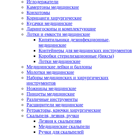
Иглодержатели
Камертоны медицинские
Конхотомы
Корнцанги хирургические
Кусачки медицинские
Ларингоскопы и комплектующие
Лотки и емкости медицинские
Кипятильники дезинфекционные,
медицинские
Контейнеры для медицинских инструментов
Коробки стерилизационные (биксы)
Лотки медицинские
Медицинские лейки и баллоны
Молотки медицинские
Наборы медицинских и хирургических
инструментов
Ножницы медицинские
Пинцеты медицинские
Различные инструменты
Расширители медицинские
Ретракторы, крючки хирургические
Скальпеля, лезвия, ручки
Лезвия к скальпелям
Медицинские скальпели
Ручки для скальпелей