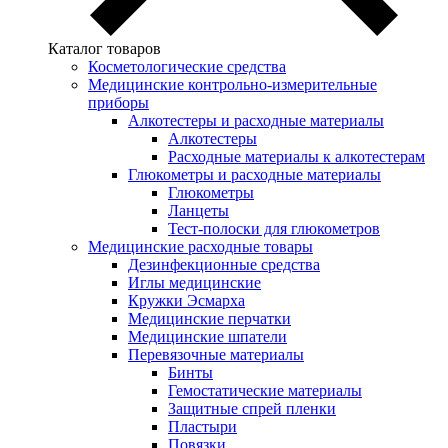
Каталог товаров
Косметологические средства
Медицинские контрольно-измерительные
приборы
Алкотестеры и расходные материалы
Алкотестеры
Расходные материалы к алкотестерам
Глюкометры и расходные материалы
Глюкометры
Ланцеты
Тест-полоски для глюкометров
Медицинские расходные товары
Дезинфекционные средства
Иглы медицинские
Кружки Эсмарха
Медицинские перчатки
Медицинские шпатели
Перевязочные материалы
Бинты
Гемостатические материалы
Защитные спрей пленки
Пластыри
Повязки