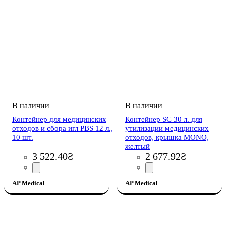
Контейнер для медицинских
Контейнер SC 30 л. для
отходов и сбора игл PBS 12 л.,
утилизации медицинских
10 шт.
отходов, крышка MONO,
желтый
3 522
.
40
₴
2 677
.
92
₴
AP Medical
AP Medical