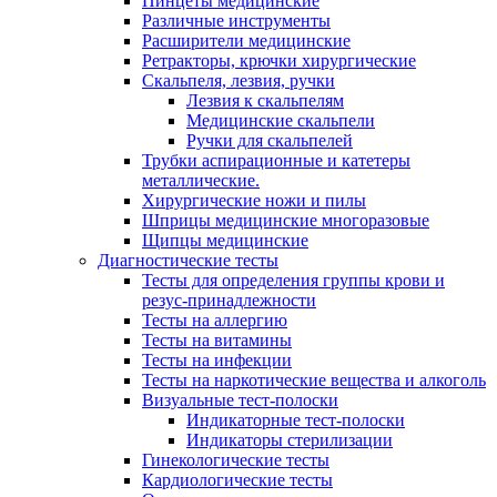
Пинцеты медицинские
Различные инструменты
Расширители медицинские
Ретракторы, крючки хирургические
Скальпеля, лезвия, ручки
Лезвия к скальпелям
Медицинские скальпели
Ручки для скальпелей
Трубки аспирационные и катетеры
металлические.
Хирургические ножи и пилы
Шприцы медицинские многоразовые
Щипцы медицинские
Диагностические тесты
Тесты для определения группы крови и
резус-принадлежности
Тесты на аллергию
Тесты на витамины
Тесты на инфекции
Тесты на наркотические вещества и алкоголь
Визуальные тест-полоски
Индикаторные тест-полоски
Индикаторы стерилизации
Гинекологические тесты
Кардиологические тесты