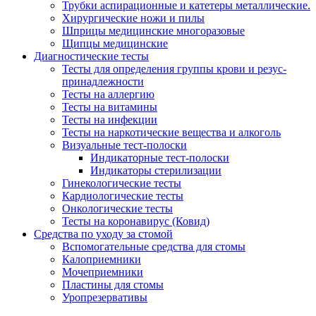
Трубки аспирационные и катетеры металлические.
Хирургические ножи и пилы
Шприцы медицинские многоразовые
Щипцы медицинские
Диагностические тесты
Тесты для определения группы крови и резус-
принадлежности
Тесты на аллергию
Тесты на витамины
Тесты на инфекции
Тесты на наркотические вещества и алкоголь
Визуальные тест-полоски
Индикаторные тест-полоски
Индикаторы стерилизации
Гинекологические тесты
Кардиологические тесты
Онкологические тесты
Тесты на коронавирус (Ковид)
Средства по уходу за стомой
Вспомогательные средства для стомы
Калоприемники
Мочеприемники
Пластины для стомы
Уропрезервативы