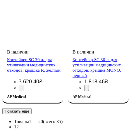
Контейнер SC 30 л. для
Контейнер SC 30 л. для
утилизации медицинских
утилизации медицинских
отходов, крышка R, желтый
отходов, крышка MONO,
черный
3 620
.
40
₴
1 818
.
46
₴
AP Medical
AP Medical
Показать еще
Товары
1 —
20
(всего 35)
1
2