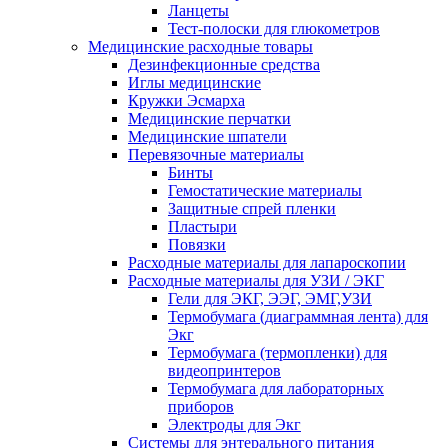
Ланцеты
Тест-полоски для глюкометров
Медицинские расходные товары
Дезинфекционные средства
Иглы медицинские
Кружки Эсмарха
Медицинские перчатки
Медицинские шпатели
Перевязочные материалы
Бинты
Гемостатические материалы
Защитные спрей пленки
Пластыри
Повязки
Расходные материалы для лапароскопии
Расходные материалы для УЗИ / ЭКГ
Гели для ЭКГ, ЭЭГ, ЭМГ,УЗИ
Термобумага (диаграммная лента) для
Экг
Термобумага (термопленки) для
видеопринтеров
Термобумага для лабораторных
приборов
Электроды для Экг
Системы для энтерального питания