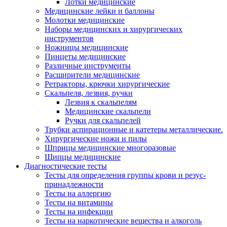
Лотки медицинские
Медицинские лейки и баллоны
Молотки медицинские
Наборы медицинских и хирургических
инструментов
Ножницы медицинские
Пинцеты медицинские
Различные инструменты
Расширители медицинские
Ретракторы, крючки хирургические
Скальпеля, лезвия, ручки
Лезвия к скальпелям
Медицинские скальпели
Ручки для скальпелей
Трубки аспирационные и катетеры металлические.
Хирургические ножи и пилы
Шприцы медицинские многоразовые
Щипцы медицинские
Диагностические тесты
Тесты для определения группы крови и резус-
принадлежности
Тесты на аллергию
Тесты на витамины
Тесты на инфекции
Тесты на наркотические вещества и алкоголь