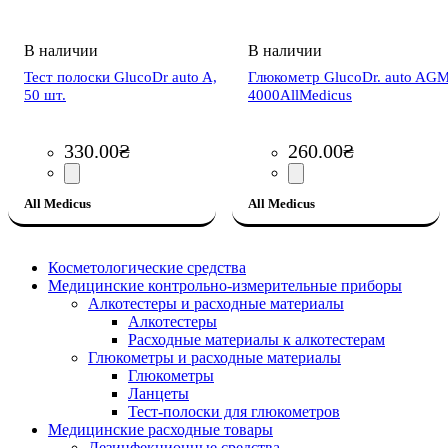
Тест полоски GlucoDr auto A,
Глюкометр GlucoDr. auto AG
50 шт.
4000AllMedicus
330
.
00
₴
260
.
00
₴
All Medicus
All Medicus
Косметологические средства
Медицинские контрольно-измерительные приборы
Алкотестеры и расходные материалы
Алкотестеры
Расходные материалы к алкотестерам
Глюкометры и расходные материалы
Глюкометры
Ланцеты
Тест-полоски для глюкометров
Медицинские расходные товары
Дезинфекционные средства