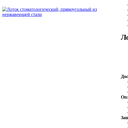
Л
До
Оп
За