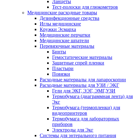
Ланцеты
Тест-полоски для глюкометров
Медицинские расходные товары
Дезинфекционные средства
Иглы медицинские
Кружки Эсмарха
Медицинские перчатки
Медицинские шпатели
Перевязочные материалы
Бинты
Гемостатические материалы
Защитные спрей пленки
Пластыри
Повязки
Расходные материалы для лапароскопии
Расходные материалы для УЗИ / ЭКГ
Гели для ЭКГ, ЭЭГ, ЭМГ,УЗИ
Термобумага (диаграммная лента) для
Экг
Термобумага (термопленки) для
видеопринтеров
Термобумага для лабораторных
приборов
Электроды для Экг
Системы для энтерального питания