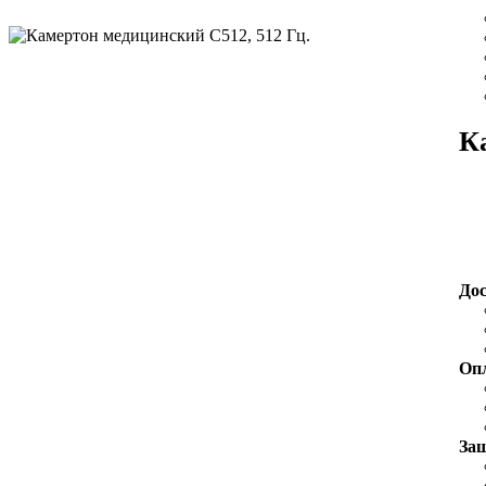
К
До
Оп
За