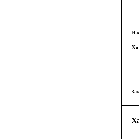
Ин
Ха
Зак
Х