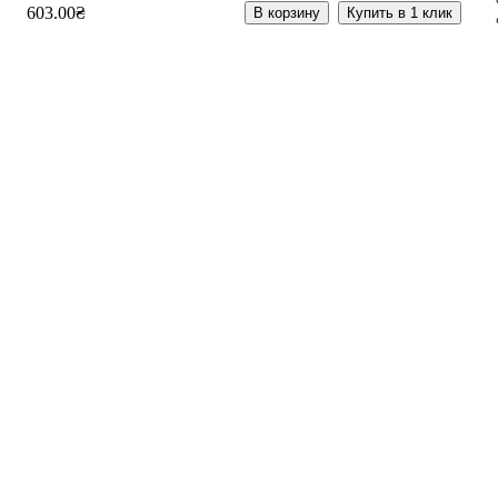
603
.
00
₴
В корзину
Купить в 1 клик